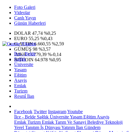
Foto Galeri
Videolar
Canlı Yayın
Günün Haberleri
DOLAR
47,74
%0,25
EURO
55,25
%0,43
G.ALTIN
6.660,55
%2,59
GÜMÜŞ
98
%3,57
İlçe - Belde
IMKB
13.779,39
%-0,14
Sağlık
BITCOIN
64.978
%0,95
Üniversite
Yaşam
Eğitim
Asayiş
Emlak
Turizm
Resmî İlan
Facebook
Twitter
Instagram
Youtube
İlçe - Belde
Sağlık
Üniversite
Yaşam
Eğitim
Asayiş
Emlak
Turizm
Emlak
Tarım Ve Sanayi
Belediye
Teknoloji
Yerel
Tanıtım
İş Dünyası
Yatırım
İlan
Gündem