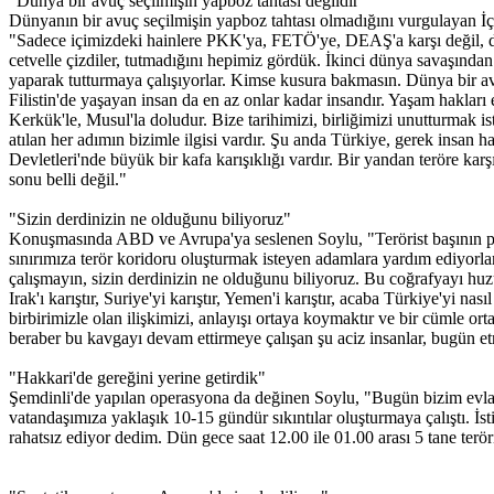
"Dünya bir avuç seçilmişin yapboz tahtası değildir"
Dünyanın bir avuç seçilmişin yapboz tahtası olmadığını vurgulayan İ
"Sadece içimizdeki hainlere PKK'ya, FETÖ'ye, DEAŞ'a karşı değil, düny
cetvelle çizdiler, tutmadığını hepimiz gördük. İkinci dünya savaşında
yaparak tutturmaya çalışıyorlar. Kimse kusura bakmasın. Dünya bir avu
Filistin'de yaşayan insan da en az onlar kadar insandır. Yaşam hakları e
Kerkük'le, Musul'la doludur. Bize tarihimizi, birliğimizi unutturmak 
atılan her adımın bizimle ilgisi vardır. Şu anda Türkiye, gerek insan ha
Devletleri'nde büyük bir kafa karışıklığı vardır. Bir yandan teröre kar
sonu belli değil."
"Sizin derdinizin ne olduğunu biliyoruz"
Konuşmasında ABD ve Avrupa'ya seslenen Soylu, "Terörist başının post
sınırımıza terör koridoru oluşturmak isteyen adamlara yardım ediyorl
çalışmayın, sizin derdinizin ne olduğunu biliyoruz. Bu coğrafyayı huzu
Irak'ı karıştır, Suriye'yi karıştır, Yemen'i karıştır, acaba Türkiye'yi n
birbirimizle olan ilişkimizi, anlayışı ortaya koymaktır ve bir cümle or
beraber bu kavgayı devam ettirmeye çalışan şu aciz insanlar, bugün e
"Hakkari'de gereğini yerine getirdik"
Şemdinli'de yapılan operasyona da değinen Soylu, "Bugün bizim evlat
vatandaşımıza yaklaşık 10-15 gündür sıkıntılar oluşturmaya çalıştı. İs
rahatsız ediyor dedim. Dün gece saat 12.00 ile 01.00 arası 5 tane teröri