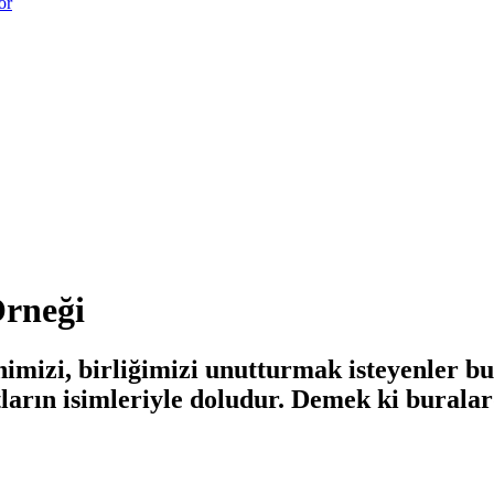
or
Örneği
himizi, birliğimizi unutturmak isteyenler b
arın isimleriyle doludur. Demek ki buralard