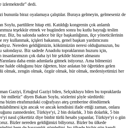
e izlemektedir” dedi.
izi bununla biraz oyalamaya çalıştılar. Buraya gelmeyin, gelmeseniz de
ylu, partililere hitap etti. Katıldığı kongrenin çok anlamlı
rımıza teşekkür etmek ve bugünden sonra bu kutlu bayrağı teslim
uz. Biz, bu salonda sadece bir ilçe başkanlığının, ilçe yöneticilerinin
rey kullanmak, içişleri bakanını, genel başkan yardımcısını
evladıyız. Nereden geldiğimizin, kökümüzün neresi olduğumuzun, bu
 salondayız. Biz sadede Anadolu topraklarının huzuru için,
insanlarımızın çok daha iyi bir şekilde hizmet almasını
Yarınlara daha emin adımlarla gitmek istiyoruz. Ama bilmenizi
ne halde olduğunu bize öğreten, bize anlatan bir öğretiden gelen
üçlü olmak, zengin olmak, özgür olmak, hür olmak, medeniyetimizi her
 Osman Gaziyi, Ertuğrul Gaziyi bilen, Selçukluyu bilen bu topraklarda
 bir milletiz" diyen Bakan Soylu, sözlerini şöyle sürdürdü:
z ama bizim etrafımızdaki coğrafyayı ateş çemberine döndürmek
ulabilmesi için ancak ve ancak kendisini ifade ettiği zaman, onlara
u zannedenler, Türkiye'yi, 2 bin dolarlık, 3 bin dolarlık, 5 bin
i nasıl çökertiriz diye binbir türlü hesabı yapanlar, Türkiye'yi o gün
oruz. Bizler nereden geldiğimizi biliyoruz. Bizler bu ülkede
mleğini hem de bayramlık gömleğini, bu ülkede hiçbir gün kendi