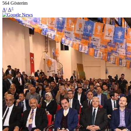
564
Gösterim
-
+
A
A