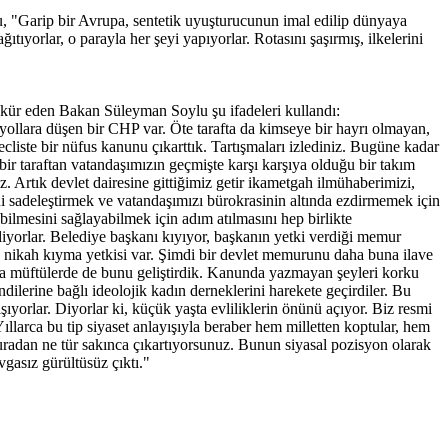
lu, "Garip bir Avrupa, sentetik uyuşturucunun imal edilip dünyaya
ıyorlar, o parayla her şeyi yapıyorlar. Rotasını şaşırmış, ilkelerini
kür eden Bakan Süleyman Soylu şu ifadeleri kullandı:
çin yollara düşen bir CHP var. Öte tarafta da kimseye bir hayrı olmayan,
ecliste bir nüfus kanunu çıkarttık. Tartışmaları izlediniz. Bugüne kadar
 bir taraftan vatandaşımızın geçmişte karşı karşıya olduğu bir takım
z. Artık devlet dairesine gittiğimiz getir ikametgah ilmühaberimizi,
ni sadeleştirmek ve vatandaşımızı bürokrasinin altında ezdirmemek için
bilmesini sağlayabilmek için adım atılmasını hep birlikte
 diyorlar. Belediye başkanı kıyıyor, başkanın yetki verdiği memur
ına nikah kıyma yetkisi var. Şimdi bir devlet memurunu daha buna ilave
yla müftülerde de bunu geliştirdik. Kanunda yazmayan şeyleri korku
ndilerine bağlı ideolojik kadın derneklerini harekete geçirdiler. Bu
ıyorlar. Diyorlar ki, küçük yaşta evliliklerin önünü açıyor. Biz resmi
ıllarca bu tip siyaset anlayışıyla beraber hem milletten koptular, hem
uradan ne tür sakınca çıkartıyorsunuz. Bunun siyasal pozisyon olarak
vgasız gürültüsüz çıktı."