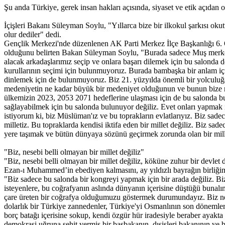
Şu anda Türkiye, gerek insan hakları açısında, siyaset ve etik açıdan o
İçişleri Bakanı Süleyman Soylu, "Yıllarca bize bir ilkokul şarkısı ok
olur dediler" dedi.
Gençlik Merkezi'nde düzenlenen AK Parti Merkez İlçe Başkanlığı 6. Ol
olduğunu belirten Bakan Süleyman Soylu, "Burada sadece Muş merkez 
alacak arkadaşlarımız seçip ve onlara başarı dilemek için bu salonda de
kurullarının seçimi için bulunmuyoruz. Burada bambaşka bir anlam içi
dinlemek için de bulunmuyoruz. Biz 21. yüzyılda önemli bir yolculuğ
medeniyetin ne kadar büyük bir medeniyet olduğunun ve bunun bize ne
ülkemizin 2023, 2053 2071 hedeflerine ulaşması için de bu salonda bu
sağlayabilmek için bu salonda bulunuyor değiliz. Evet onları yapmak 
istiyorum ki, biz Müslüman'ız ve bu toprakların evlatlarıyız. Biz sad
milletiz. Bu topraklarda kendisi iktifa eden bir millet değiliz. Biz
yere taşımak ve bütün dünyaya sözünü geçirmek zorunda olan bir mill
"Biz, nesebi belli olmayan bir millet değiliz"
"Biz, nesebi belli olmayan bir millet değiliz, köküne zuhur bir devlet 
Ezan-ı Muhammed’in ebediyen kalmasını, ay yıldızlı bayrağın birliğimiz
"Biz sadece bu salonda bir kongreyi yapmak için bir arada değiliz. Bi
isteyenlere, bu coğrafyanın aslında dünyanın içerisine düştüğü bunalım
çare üreten bir coğrafya olduğumuzu göstermek durumundayız. Biz ner
dolarlık bir Türkiye zannedenler, Türkiye'yi Osmanlının son dönemleri
borç batağı içerisine sokup, kendi özgür hür iradesiyle beraber ayakta
demokrasi uğruna şehit vermiş bir başbakanın, dışişleri bakanının v