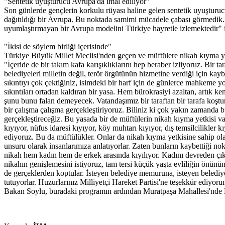
"Sentetik uyuşturucu Avrupa'da imal ediliyor"
Son günlerde gençlerin korkulu rüyası haline gelen sentetik uyuşturuc
dağıtıldığı bir Avrupa. Bu noktada samimi mücadele çabası görmedik. La
uyumlaştırmayan bir Avrupa modelini Türkiye hayretle izlemektedir" if
"İkisi de söylem birliği içerisinde"
Türkiye Büyük Millet Meclisi'nden geçen ve müftülere nikah kıyma y
"İçeride de bir takım kafa karışıklıklarını hep beraber izliyoruz. Bir ta
belediyeleri milletin değil, terör örgütünün hizmetine verdiği için kay
sıkıntıyı çok çektiğiniz, isimdeki bir harf için de günlerce mahkeme yo
sıkıntıları ortadan kaldıran bir yasa. Hem bürokrasiyi azaltan, artık k
şunu bunu falan demeyecek. Vatandaşımız bir taraftan bir tarafa koştu
bir çalışma çalışma gerçekleştiriyoruz. Biliniz ki çok yakın zamanda b
gerçekleştireceğiz. Bu yasada bir de müftülerin nikah kıyma yetkisi var
kıyıyor, nüfus idaresi kıyıyor, köy muhtarı kıyıyor, dış temsilcilikle
ediyoruz. Bu da müftülükler. Onlar da nikah kıyma yetkisine sahip ola
unsuru olarak insanlarımıza anlatıyorlar. Zaten bunların kaybettiği nok
nikah hem kadın hem de erkek arasında kıyılıyor. Kadını devreden çıkar
nikahın genişlemesini istiyoruz, tam tersi küçük yaşta evliliğin önünü
de gerçeklerden koptular. İsteyen belediye memuruna, isteyen belediye
tutuyorlar. Huzurlarınız Milliyetçi Hareket Partisi'ne teşekkür ediyoru
Bakan Soylu, buradaki programın ardından Muratpaşa Mahallesi'nde Muş