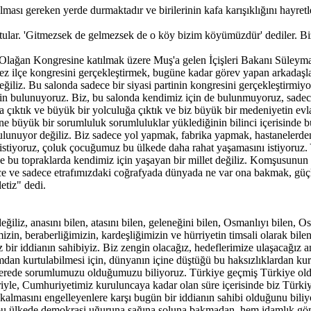
lması gereken yerde durmaktadır ve birilerinin kafa karışıklığını hayretl
uttular. 'Gitmezsek de gelmezsek de o köy bizim köyümüzdür' dediler. B
ağan Kongresine katılmak üzere Muş'a gelen İçişleri Bakanı Süleyman So
ilçe kongresini gerçekleştirmek, bugüne kadar görev yapan arkadaşla
ğiliz. Bu salonda sadece bir siyasi partinin kongresini gerçekleştirmiyor
n bulunuyoruz. Biz, bu salonda kendimiz için de bulunmuyoruz, sadece 
a çıktık ve büyük bir yolculuğa çıktık ve biz büyük bir medeniyetin 
 büyük bir sorumluluk sorumluluklar yüklediğinin bilinci içerisinde bu
lunuyor değiliz. Biz sadece yol yapmak, fabrika yapmak, hastanelerden 
istiyoruz, çoluk çocuğumuz bu ülkede daha rahat yaşamasını istiyoruz. 
ece bu topraklarda kendimiz için yaşayan bir millet değiliz. Komşusunun 
 sadece ve sadece etrafımızdaki coğrafyada dünyada ne var ona bakmak, g
etiz" dedi.
değiliz, anasını bilen, atasını bilen, geleneğini bilen, Osmanlıyı bilen,
in, beraberliğimizin, kardeşliğimizin ve hürriyetin timsali olarak bilen
z bir iddianın sahibiyiz. Biz zengin olacağız, hedeflerimize ulaşacağı
dan kurtulabilmesi için, dünyanın içine düştüğü bu haksızlıklardan kurt
ede sorumlumuzu olduğumuzu biliyoruz. Türkiye geçmiş Türkiye olduğun
yle, Cumhuriyetimiz kuruluncaya kadar olan süre içerisinde biz Türkiye'y
 kalmasını engelleyenlere karşı bugün bir iddianın sahibi olduğunu biliy
e bu ülkede demokrasi uğuruna sağına soluna bakmadan, hem idamlık gö