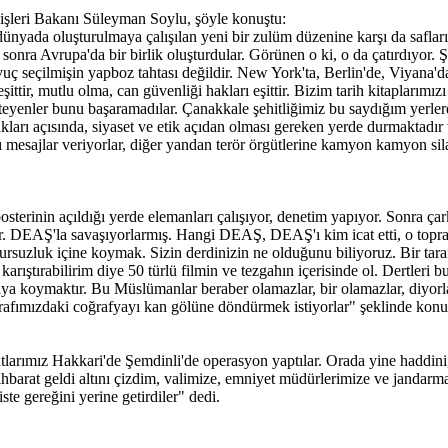
çişleri Bakanı Süleyman Soylu, şöyle konuştu:
ada oluşturulmaya çalışılan yeni bir zulüm düzenine karşı da safları s
n sonra Avrupa'da bir birlik oluşturdular. Görünen o ki, o da çatırdıyo
ç seçilmişin yapboz tahtası değildir. New York'ta, Berlin'de, Viyana'd
şittir, mutlu olma, can güvenliği hakları eşittir. Bizim tarih kitaplarımı
isteyenler bunu başaramadılar. Çanakkale şehitliğimiz bu saydığım yerle
kları açısında, siyaset ve etik açıdan olması gereken yerde durmaktadır v
şı mesajlar veriyorlar, diğer yandan terör örgütlerine kamyon kamyon sila
erinin açıldığı yerde elemanları çalışıyor, denetim yapıyor. Sonra çark
ar. DEAŞ'la savaşıyorlarmış. Hangi DEAŞ, DEAŞ'ı kim icat etti, o topr
rsuzluk içine koymak. Sizin derdinizin ne olduğunu biliyoruz. Bir taraft
asıl karıştırabilirim diye 50 türlü filmin ve tezgahın içerisinde ol. Dertle
taya koymaktır. Bu Müslümanlar beraber olamazlar, bir olamazlar, diyorla
trafımızdaki coğrafyayı kan gölüne döndürmek istiyorlar" şeklinde konu
larımız Hakkari'de Şemdinli'de operasyon yaptılar. Orada yine haddini,
tihbarat geldi altını çizdim, valimize, emniyet müdürlerimize ve jandarm
ste gereğini yerine getirdiler" dedi.