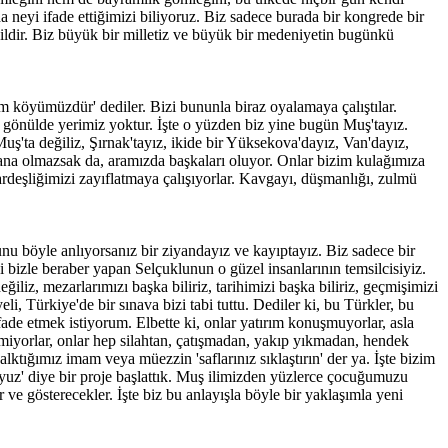
neyi ifade ettiğimizi biliyoruz. Biz sadece burada bir kongrede bir
ğildir. Biz büyük bir milletiz ve büyük bir medeniyetin bugünkü
im köyümüzdür' dediler. Bizi bununla biraz oyalamaya çalıştılar.
 gönülde yerimiz yoktur. İşte o yüzden biz yine bugün Muş'tayız.
uş'ta değiliz, Şırnak'tayız, ikide bir Yüksekova'dayız, Van'dayız,
ana olmazsak da, aramızda başkaları oluyor. Onlar bizim kulağımıza
 kardeşliğimizi zayıflatmaya çalışıyorlar. Kavgayı, düşmanlığı, zulmü
"Bunu böyle anlıyorsanız bir ziyandayız ve kayıptayız. Biz sadece bir
 bizle beraber yapan Selçuklunun o güzel insanlarının temsilcisiyiz.
iliz, mezarlarımızı başka biliriz, tarihimizi başka biliriz, geçmişimizi
i, Türkiye'de bir sınava bizi tabi tuttu. Dediler ki, bu Türkler, bu
fade etmek istiyorum. Elbette ki, onlar yatırım konuşmuyorlar, asla
miyorlar, onlar hep silahtan, çatışmadan, yakıp yıkmadan, hendek
lktığımız imam veya müezzin 'saflarınız sıklaştırın' der ya. İşte bizim
uyuz' diye bir proje başlattık. Muş ilimizden yüzlerce çocuğumuzu
r ve gösterecekler. İşte biz bu anlayışla böyle bir yaklaşımla yeni