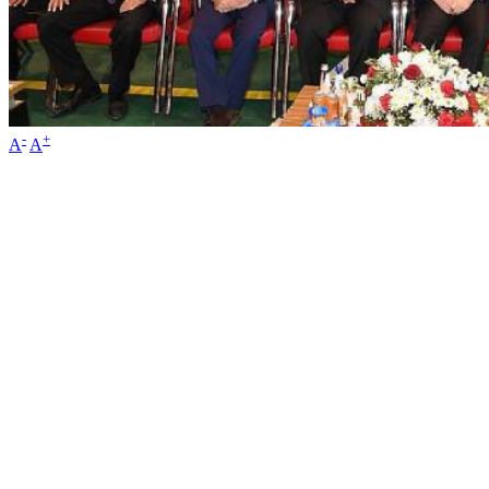
-
+
A
A