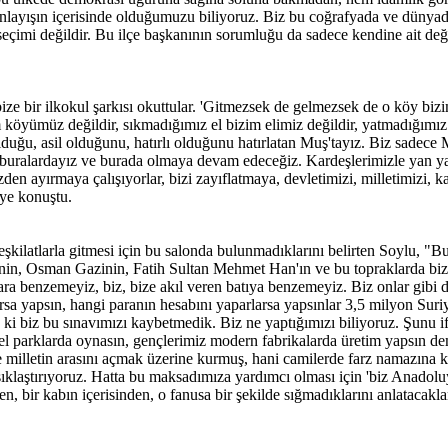
layışın içerisinde olduğumuzu biliyoruz. Biz bu coğrafyada ve dünyada 
 seçimi değildir. Bu ilçe başkanının sorumluğu da sadece kendine ait de
bize bir ilkokul şarkısı okuttular. 'Gitmezsek de gelmezsek de o köy biz
köyümüz değildir, sıkmadığımız el bizim elimiz değildir, yatmadığımız
uğu, asil olduğunu, hatırlı olduğunu hatırlatan Muş'tayız. Biz sadece M
a buralardayız ve burada olmaya devam edeceğiz. Kardeşlerimizle yan y
izden ayırmaya çalışıyorlar, bizi zayıflatmaya, devletimizi, milletimizi,
iye konuştu.
lü teşkilatlarla gitmesi için bu salonda bulunmadıklarını belirten Soylu, 
azinin, Osman Gazinin, Fatih Sultan Mehmet Han'ın ve bu topraklarda bizi
a benzemeyiz, biz, bize akıl veren batıya benzemeyiz. Biz onlar gibi değ
rsa yapsın, hangi paranın hesabını yaparlarsa yapsınlar 3,5 milyon Suriyel
 ki biz bu sınavımızı kaybetmedik. Biz ne yaptığımızı biliyoruz. Şunu i
el parklarda oynasın, gençlerimiz modern fabrikalarda üretim yapsın de
e milletin arasını açmak üzerine kurmuş, hani camilerde farz namazına ka
ı sıklaştırıyoruz. Hatta bu maksadımıza yardımcı olması için 'biz Anadol
den, bir kabın içerisinden, o fanusa bir şekilde sığmadıklarını anlatacakla