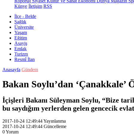
Röportaj
Siyaset
Kültür Ve Sanat
Ekonomi
Dünya
Magazin
Sp
Künye
İletişim
RSS
İlçe - Belde
Sağlık
Üniversite
Yaşam
Eğitim
Asayiş
Emlak
Turizm
Resmî İlan
Anasayfa
Gündem
Bakan Soylu’dan ‘Çanakkale’ 
İçişleri Bakanı Süleyman Soylu, “Bize tari
bu saydığım yerlerden gelen gencecik evlatl
2017-10-24 12:49:44
Yayınlanma
2017-10-24 12:49:44
Güncelleme
0
Yorum