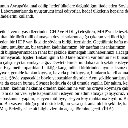
unun Avrupa'da imal edilip hedef ülkelere dağıtıldığını ifade eden Soy
boratuarlarında uyuşturucu imal ediyorlar, hedef ülkelerin hepsine dağıt
adelerini kullandı.
etkisi veren yasa üzerinden CHP ve HDP'yi eleştiren, MHP'ye de teşek
raftan bir türlü milli olamayan devlet sırlarını açığa çıkaran vekilleri i
beden bir HDP var. İkisi de söylem birliği içerisinde. Geçtiğimiz hafta m
lunu tuttuğunuz, bir taraftan kadınlarımızın, bir taraftan insanlarımızın,
endi bilgisayarımızdan rahat bir şekilde ikametgah ilmühaberimizi alacağı
rulmayacak. İçişleri Bakanlığının 680 tane hizmeti var bunun her birisi
u çalışmayı tamamlayacağız. Devlet dairelerini daha canlı şekilde işleye
. Kıyameti kopardılar. Laikliğe karşı, milleti birbirinden ayıracaksınız
r kıyıyor, gemide kaptan kıyıyor, havada pilot kıyıyor, bunların kendi ad
cak. Şöyle yapacaklar böyle yapacaklar diyorlar. Aynı şekilde şartları
ta da esasen burası. Siyaset korkuyla değil umutla yapılır. Bir takım, ke
tan, kadının haklarını ortadan kaldıran ne var, ne ortaya koymaya çalış
n tam da bu vesileyle kapanmasını isteyen bir adım atmaya çalışıyoruz. Y
 başkanına yaptırır, isteyen müftüye, isteyen köy muhtarına kıydırır. B
m. Bu yasayı olduğu gibi destekledi, bu yasa çok anlamlı bir şekilde, ka
 Belediyesine ait bilgi evlerinin açılışı törenine geçti. (İHA)