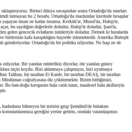
ıklaştırıyoruz. Birinci dünya savaşından sonra Ortadoğu'da sınırları
r. Şimdi tutmayan bu 2 hesabı, Ortadoğu'da mazlumlar üzerinde hesaplar
a yaşayan insan ne kadar insansa, Kerkük'te, Musul'da, Halep'te,
zı açın, bu saydığım değerlerle doludur, Halep'le doludur, Şam'la,
rden gelen gencecik evlatların isimleriyle doludur. Demek ki buralarda
e birilerinin kafa karışıklığını hayretle izlemektedir. Amerika Birleşik
h gönderiyorlar. Ortadoğu'da bir politika izliyorlar. Ne başı ne de
 ediyorlar. Bir yandan müttefikiz diyorlar, öte yandan güney
aklara niçin koydu. Bizi aldatmaya çalışmayın, bizi uyutmaya
an Taliban, bir taraftan El Kaide, bir taraftan DEAŞ, bir taraftan
ri bu Müslüman coğrafyasına diz çöktürmektir. Bizim birliğimizi,
r. Bu batı-doğu kavgasını hala canlı tutan, maalesef hala akıllarıyla
ştu.
 hududunu bilmeyen bir terörist grup Şemdinli'de birtakım
a komutanlarımıza gereğini yerine getirin, oradaki vatandaşımızı