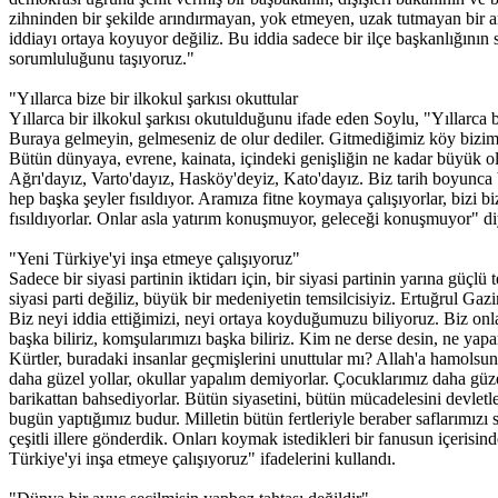
zihninden bir şekilde arındırmayan, yok etmeyen, uzak tutmayan bir an
iddiayı ortaya koyuyor değiliz. Bu iddia sadece bir ilçe başkanlığının
sorumluluğunu taşıyoruz."
"Yıllarca bize bir ilkokul şarkısı okuttular
Yıllarca bir ilkokul şarkısı okutulduğunu ifade eden Soylu, "Yıllarca 
Buraya gelmeyin, gelmeseniz de olur dediler. Gitmediğimiz köy bizim 
Bütün dünyaya, evrene, kainata, içindeki genişliğin ne kadar büyük old
Ağrı'dayız, Varto'dayız, Hasköy'deyiz, Kato'dayız. Biz tarih boyunc
hep başka şeyler fısıldıyor. Aramıza fitne koymaya çalışıyorlar, bizi b
fısıldıyorlar. Onlar asla yatırım konuşmuyor, geleceği konuşmuyor" d
"Yeni Türkiye'yi inşa etmeye çalışıyoruz"
Sadece bir siyasi partinin iktidarı için, bir siyasi partinin yarına güç
siyasi parti değiliz, büyük bir medeniyetin temsilcisiyiz. Ertuğrul G
Biz neyi iddia ettiğimizi, neyi ortaya koyduğumuzu biliyoruz. Biz onlar
başka biliriz, komşularımızı başka biliriz. Kim ne derse desin, ne yapa
Kürtler, buradaki insanlar geçmişlerini unuttular mı? Allah'a hamolsun
daha güzel yollar, okullar yapalım demiyorlar. Çocuklarımız daha güz
barikattan bahsediyorlar. Bütün siyasetini, bütün mücadelesini devletl
bugün yaptığımız budur. Milletin bütün fertleriyle beraber saflarımız
çeşitli illere gönderdik. Onları koymak istedikleri bir fanusun içerisin
Türkiye'yi inşa etmeye çalışıyoruz" ifadelerini kullandı.