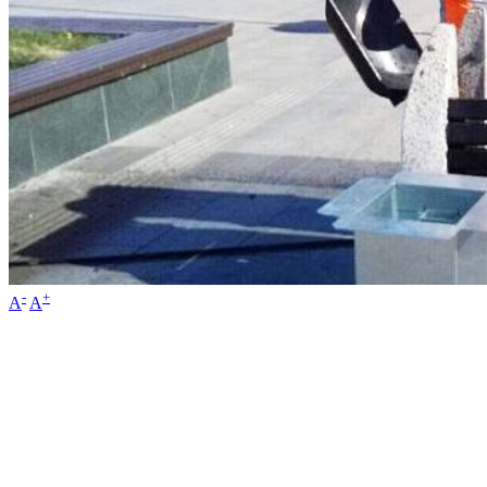
-
+
A
A