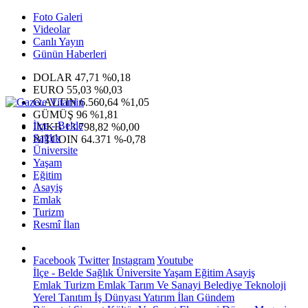
Foto Galeri
Videolar
Canlı Yayın
Günün Haberleri
DOLAR
47,71
%0,18
EURO
55,03
%0,03
G.ALTIN
6.560,64
%1,05
GÜMÜŞ
96
%1,81
İlçe - Belde
IMKB
13.798,82
%0,00
Sağlık
BITCOIN
64.371
%-0,78
Üniversite
Yaşam
Eğitim
Asayiş
Emlak
Turizm
Resmî İlan
Facebook
Twitter
Instagram
Youtube
İlçe - Belde
Sağlık
Üniversite
Yaşam
Eğitim
Asayiş
Emlak
Turizm
Emlak
Tarım Ve Sanayi
Belediye
Teknoloji
Yerel
Tanıtım
İş Dünyası
Yatırım
İlan
Gündem