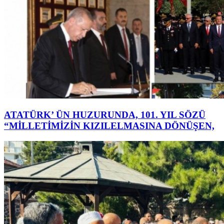
ATATÜRK’ ÜN HUZURUNDA, 101. YIL SÖZÜ
“MİLLETİMİZİN KIZILELMASINA DÖNÜŞEN,