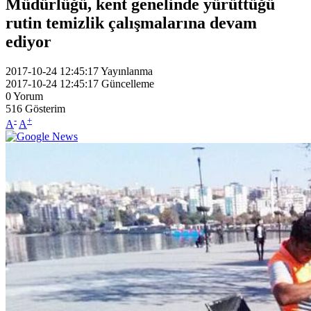
Müdürlüğü, kent genelinde yürüttüğü
rutin temizlik çalışmalarına devam
ediyor
2017-10-24 12:45:17
Yayınlanma
2017-10-24 12:45:17
Güncelleme
0
Yorum
516
Gösterim
-
+
A
A