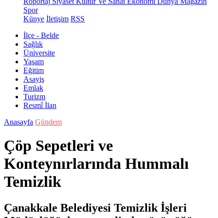
Röportaj
Siyaset
Kültür Ve Sanat
Ekonomi
Dünya
Magazin
Spor
Künye
İletişim
RSS
İlçe - Belde
Sağlık
Üniversite
Yaşam
Eğitim
Asayiş
Emlak
Turizm
Resmî İlan
Anasayfa
Gündem
Çöp Sepetleri ve
Konteynırlarında Hummalı
Temizlik
Çanakkale Belediyesi Temizlik İşleri