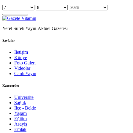
Yerel Süreli Yayın-Aktüel Gazetesi
Sayfalar
İletişim
Künye
Foto Galeri
Videolar
Canlı Yayın
Kategoriler
Üniversite
Sağlık
İlçe - Belde
Yaşam
Eğitim
Asayiş
Emlak