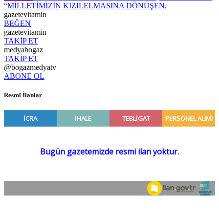
“MİLLETİMİZİN KIZILELMASINA DÖNÜŞEN,
gazetevitamin
BEĞEN
gazetevitamin
TAKİP ET
medyabogaz
TAKİP ET
@bogazmedyatv
ABONE OL
Resmî İlanlar