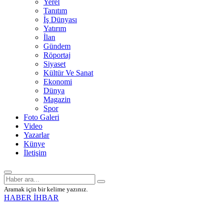
Yerel
Tanıtım
İş Dünyası
Yatırım
İlan
Gündem
Röportaj
Siyaset
Kültür Ve Sanat
Ekonomi
Dünya
Magazin
Spor
Foto Galeri
Video
Yazarlar
Künye
İletişim
Aramak için bir kelime yazınız.
HABER İHBAR