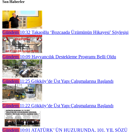
Son Haberler
Gündem
10:32
Takaoğlu ‘Bozcaada Üzümünün Hikayesi’ Söyleşişi
Gündem
10:09
Hayvancılık Destekleme Programı Belli Oldu
Gündem
11:25
Gökköy’de Üst Yapı Çalışmalarına Başlandı
Gündem
11:22
Gökköy’de Üst Yapı Çalışmalarına Başlandı
Gündem
10:01
ATATÜRK’ ÜN HUZURUNDA, 101. YIL SÖZÜ