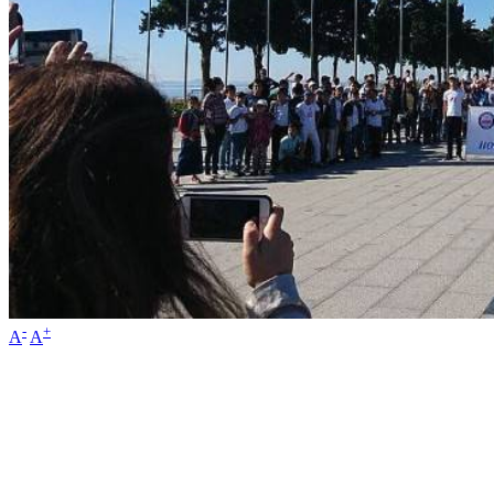
-
+
A
A