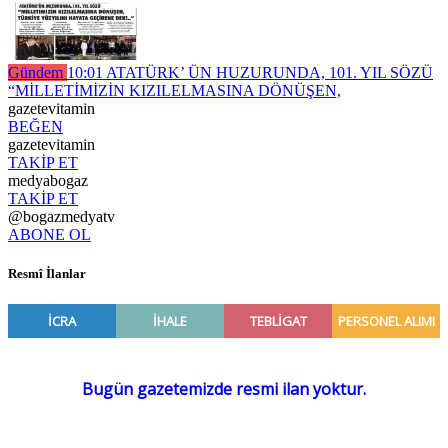
Gündem
10:01
ATATÜRK’ ÜN HUZURUNDA, 101. YIL SÖZÜ
“MİLLETİMİZİN KIZILELMASINA DÖNÜŞEN,
gazetevitamin
BEĞEN
gazetevitamin
TAKİP ET
medyabogaz
TAKİP ET
@bogazmedyatv
ABONE OL
Resmî İlanlar