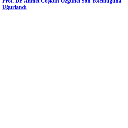
Prof. Dr. Ahmet Coşkun Özgünel Son Yolculuğuna
Uğurlandı