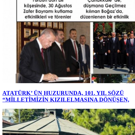
ATATÜRK’ ÜN HUZURUNDA, 101. YIL SÖZÜ
“MİLLETİMİZİN KIZILELMASINA DÖNÜŞEN,