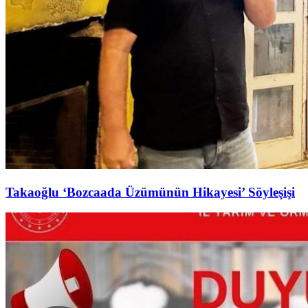
Takaoğlu ‘Bozcaada Üzümünün Hikayesi’ Söyleşişi