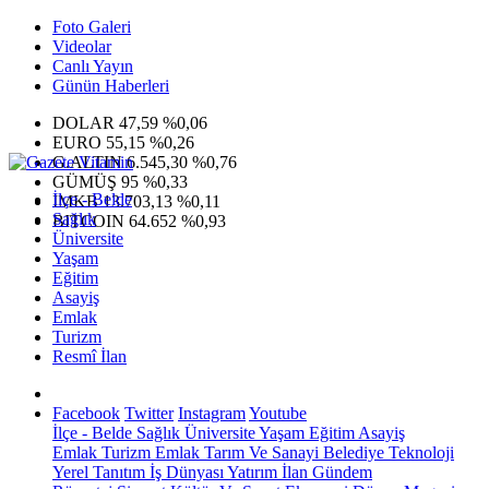
Foto Galeri
Videolar
Canlı Yayın
Günün Haberleri
DOLAR
47,59
%0,06
EURO
55,15
%0,26
G.ALTIN
6.545,30
%0,76
GÜMÜŞ
95
%0,33
İlçe - Belde
IMKB
13.703,13
%0,11
Sağlık
BITCOIN
64.652
%0,93
Üniversite
Yaşam
Eğitim
Asayiş
Emlak
Turizm
Resmî İlan
Facebook
Twitter
Instagram
Youtube
İlçe - Belde
Sağlık
Üniversite
Yaşam
Eğitim
Asayiş
Emlak
Turizm
Emlak
Tarım Ve Sanayi
Belediye
Teknoloji
Yerel
Tanıtım
İş Dünyası
Yatırım
İlan
Gündem