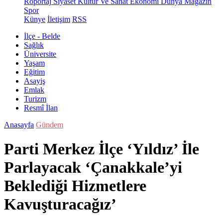
Röportaj
Siyaset
Kültür Ve Sanat
Ekonomi
Dünya
Magazin
Spor
Künye
İletişim
RSS
İlçe - Belde
Sağlık
Üniversite
Yaşam
Eğitim
Asayiş
Emlak
Turizm
Resmî İlan
Anasayfa
Gündem
Parti Merkez İlçe ‘Yıldız’ İle
Parlayacak ‘Çanakkale’yi
Beklediği Hizmetlere
Kavuşturacağız’