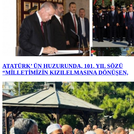
ATATÜRK’ ÜN HUZURUNDA, 101. YIL SÖZÜ
“MİLLETİMİZİN KIZILELMASINA DÖNÜŞEN,