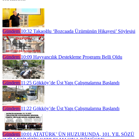
Gündem
10:32
Takaoğlu ‘Bozcaada Üzümünün Hikayesi’ Söyleşişi
Gündem
10:09
Hayvancılık Destekleme Programı Belli Oldu
Gündem
11:25
Gökköy’de Üst Yapı Çalışmalarına Başlandı
Gündem
11:22
Gökköy’de Üst Yapı Çalışmalarına Başlandı
Gündem
10:01
ATATÜRK’ ÜN HUZURUNDA, 101. YIL SÖZÜ