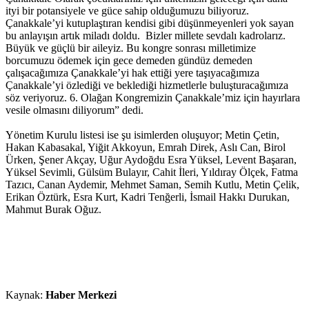
ityi bir potansiyele ve güce sahip olduğumuzu biliyoruz.
Çanakkale’yi kutuplaştıran kendisi gibi düşünmeyenleri yok sayan
bu anlayışın artık miladı doldu. Bizler millete sevdalı kadrolarız.
Büyük ve güçlü bir aileyiz. Bu kongre sonrası milletimize
borcumuzu ödemek için gece demeden gündüz demeden
çalışacağımıza Çanakkale’yi hak ettiği yere taşıyacağımıza
Çanakkale’yi özlediği ve beklediği hizmetlerle buluşturacağımıza
söz veriyoruz. 6. Olağan Kongremizin Çanakkale’miz için hayırlara
vesile olmasını diliyorum” dedi.
Yönetim Kurulu listesi ise şu isimlerden oluşuyor; Metin Çetin,
Hakan Kabasakal, Yiğit Akkoyun, Emrah Direk, Aslı Can, Birol
Ürken, Şener Akçay, Uğur Aydoğdu Esra Yüksel, Levent Başaran,
Yüksel Sevimli, Gülsüm Bulayır, Cahit İleri, Yıldıray Ölçek, Fatma
Tazıcı, Canan Aydemir, Mehmet Saman, Semih Kutlu, Metin Çelik,
Erikan Öztürk, Esra Kurt, Kadri Tenğerli, İsmail Hakkı Durukan,
Mahmut Burak Oğuz.
Kaynak:
Haber Merkezi