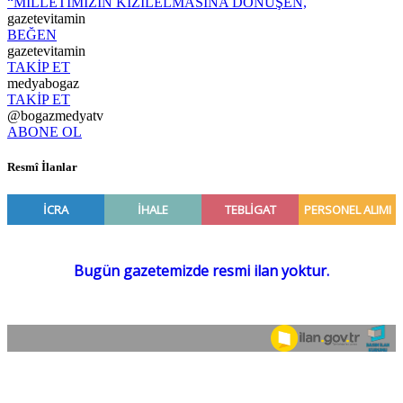
“MİLLETİMİZİN KIZILELMASINA DÖNÜŞEN,
gazetevitamin
BEĞEN
gazetevitamin
TAKİP ET
medyabogaz
TAKİP ET
@bogazmedyatv
ABONE OL
Resmî İlanlar