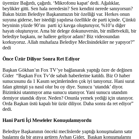
üyemize Bağırdı, çağırdı. ‘Mikrofonu kapat’ dedi. Ağalıklar,
beylikler gitti. Sen hala neredesin? Sen kendini nerede sanıyorsun?
Bakın bizim Belediye Başkanımızın bir özelliği var. Herkes onun
suyuna giderse, her istediği yapılırsa özellikle de parti içinde. Çünkü
beyninin yüzde 90’ını parti içi kavga oluşturuyor, %10’u diğer
hayatı oluşturuyor. Ama bir delege dokunuversin, bir milletvekili, bir
belediye başkanı, ne hallere geliyor adam? Biz videosundan
korkuyoruz. Allah muhafaza Belediye Meclisindekiler ne yapıyor?”
dedi
Önce Üzür Diliyor Sonra Ret Ediyor
Başkan Gökhan’ın Fox TV’ye bağlanarak yaptığı özre de değinen
Gider “Başkan Fox Tv’de sabah haberlerine katıldı. Biz O haber
sunucusunu da 1 Kasım seçimlerinden çok iyi tanıyoruz. Hani surat
falan gitmişti ya nasıl olur bu oy diye. Sunucu ‘utandık’ diyor.
Bizimkisi utanmıyor ama sunucu utanıyor. Yani sunucu utandım
demiyor utandık diyor. Neden? Onunla yemek yediği için utanıyor.
Orda Başkan üstü kapalı bir üzür diliyor. Daha sonra da ret ediyor”
dedi.
Hani Parti İçi Meseleler Konuşulamıyordu
Belediye Başkanının önceki meclislerde yaptığı konuşmaların satır
başlarını da bir araya getiren Ayhan Gider, Başkan konuşmalarını