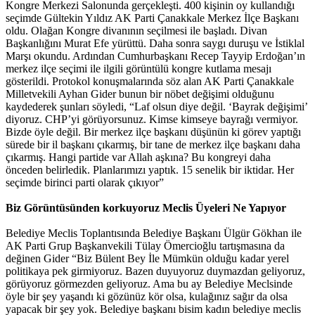
Kongre Merkezi Salonunda gerçekleşti. 400 kişinin oy kullandığı
seçimde Gültekin Yıldız AK Parti Çanakkale Merkez İlçe Başkanı
oldu. Olağan Kongre divanının seçilmesi ile başladı. Divan
Başkanlığını Murat Efe yürüttü. Daha sonra saygı duruşu ve İstiklal
Marşı okundu. Ardından Cumhurbaşkanı Recep Tayyip Erdoğan’ın
merkez ilçe seçimi ile ilgili görüntülü kongre kutlama mesajı
gösterildi. Protokol konuşmalarında söz alan AK Parti Çanakkale
Milletvekili Ayhan Gider bunun bir nöbet değişimi olduğunu
kaydederek şunları söyledi, “Laf olsun diye değil. ‘Bayrak değişimi’
diyoruz. CHP’yi görüyorsunuz. Kimse kimseye bayrağı vermiyor.
Bizde öyle değil. Bir merkez ilçe başkanı düşünün ki görev yaptığı
sürede bir il başkanı çıkarmış, bir tane de merkez ilçe başkanı daha
çıkarmış. Hangi partide var Allah aşkına? Bu kongreyi daha
önceden belirledik. Planlarımızı yaptık. 15 senelik bir iktidar. Her
seçimde birinci parti olarak çıkıyor”
Biz Görüntüsünden korkuyoruz Meclis Üyeleri Ne Yapıyor
Belediye Meclis Toplantısında Belediye Başkanı Ülgür Gökhan ile
AK Parti Grup Başkanvekili Tülay Ömercioğlu tartışmasına da
değinen Gider “Biz Bülent Bey İle Mümkün olduğu kadar yerel
politikaya pek girmiyoruz. Bazen duyuyoruz duymazdan geliyoruz,
görüyoruz görmezden geliyoruz. Ama bu ay Belediye Meclsinde
öyle bir şey yaşandı ki gözünüz kör olsa, kulağınız sağır da olsa
yapacak bir şey yok. Belediye başkanı bisim kadın belediye meclis