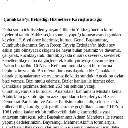
Çanakkale’yi Beklediği Hizmetlere Kavuşturacağız
Daha sonra tek listeden yarışan Gültekin Yıldız yönetim kurul
üyelerini tanıttı. Yıldız seçim sonrası yaptığı konuşmasında şunları
kaydetti, “16 yıl önce liderimiz, kurucu Genel Başkanımız,
Cumhurbaşkanımız Sayın Recep Tayyip Erdoğan’ın hiçbir şey
eskisi gibi olmayacak sloganı ile hayat bulan partimiz ve davamız,
çalışarak, kucaklayarak, dimdik ayakta durarak severek, sevilerek
kenetlendikçe daha da güçlenerek kutlu yürüyüşe devam ediyor.
Yakın bir tarihte 16 Nisan Referandumunda yeni bir reforma
hepimiz imza attık. Bu referandum yasalaşırken biz Çanakkale
olarak çalışmalarımız ve oylarımız ile katkı sunduk. Ancak bu oylar
bize yetmez. Bizi mutlu edemez. Bizler kanları ile hizmet eden
Çanakkale geçilmez dedirten 253 bin şehidin yattığı,
Cumhuriyetimizin kurucusu, Anafartalar kahramanı Mustafa kemal
Atatürk’ün gazi olduğu bu aziz toprakların bekçileriyiz. Bizler
Demokrat Partisinin ve Adalet Partisinin altıda altı, sekisde sekiz
milletvekili çıkardığı, çok partili sisteme geçildikten sonra CHP’nin
1961 yılına kadar tek bir milletvekili dahi çıkarmadığı siyasi
anlayışın mirasçısı, şehit Başbakanımız Adnan Menderes ile siyaset
yapmış dedelerimizin, Bayramiçli Mehmet Akif’in torunlarıyız.
Çanakkale Olarak çocuklarımız için ülkemizin geleceği için daha