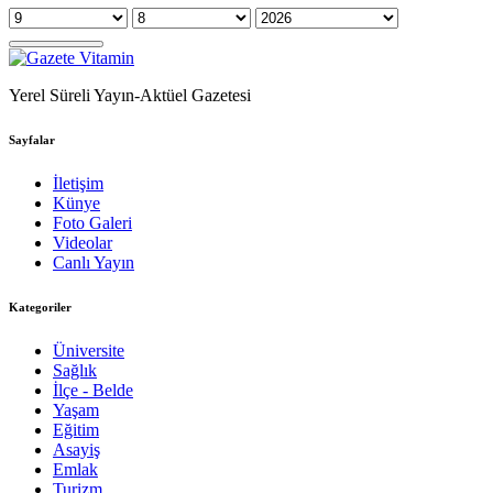
Yerel Süreli Yayın-Aktüel Gazetesi
Sayfalar
İletişim
Künye
Foto Galeri
Videolar
Canlı Yayın
Kategoriler
Üniversite
Sağlık
İlçe - Belde
Yaşam
Eğitim
Asayiş
Emlak
Turizm