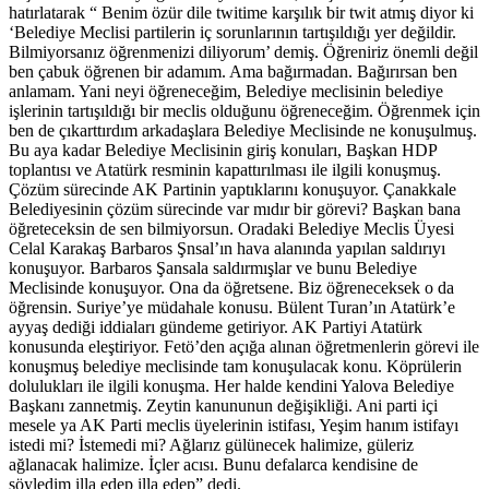
hatırlatarak “ Benim özür dile twitime karşılık bir twit atmış diyor ki
‘Belediye Meclisi partilerin iç sorunlarının tartışıldığı yer değildir.
Bilmiyorsanız öğrenmenizi diliyorum’ demiş. Öğreniriz önemli değil
ben çabuk öğrenen bir adamım. Ama bağırmadan. Bağırırsan ben
anlamam. Yani neyi öğreneceğim, Belediye meclisinin belediye
işlerinin tartışıldığı bir meclis olduğunu öğreneceğim. Öğrenmek için
ben de çıkarttırdım arkadaşlara Belediye Meclisinde ne konuşulmuş.
Bu aya kadar Belediye Meclisinin giriş konuları, Başkan HDP
toplantısı ve Atatürk resminin kapattırılması ile ilgili konuşmuş.
Çözüm sürecinde AK Partinin yaptıklarını konuşuyor. Çanakkale
Belediyesinin çözüm sürecinde var mıdır bir görevi? Başkan bana
öğreteceksin de sen bilmiyorsun. Oradaki Belediye Meclis Üyesi
Celal Karakaş Barbaros Şnsal’ın hava alanında yapılan saldırıyı
konuşuyor. Barbaros Şansala saldırmışlar ve bunu Belediye
Meclisinde konuşuyor. Ona da öğretsene. Biz öğreneceksek o da
öğrensin. Suriye’ye müdahale konusu. Bülent Turan’ın Atatürk’e
ayyaş dediği iddiaları gündeme getiriyor. AK Partiyi Atatürk
konusunda eleştiriyor. Fetö’den açığa alınan öğretmenlerin görevi ile
konuşmuş belediye meclisinde tam konuşulacak konu. Köprülerin
dolulukları ile ilgili konuşma. Her halde kendini Yalova Belediye
Başkanı zannetmiş. Zeytin kanununun değişikliği. Ani parti içi
mesele ya AK Parti meclis üyelerinin istifası, Yeşim hanım istifayı
istedi mi? İstemedi mi? Ağlarız gülünecek halimize, güleriz
ağlanacak halimize. İçler acısı. Bunu defalarca kendisine de
söyledim illa edep illa edep” dedi.