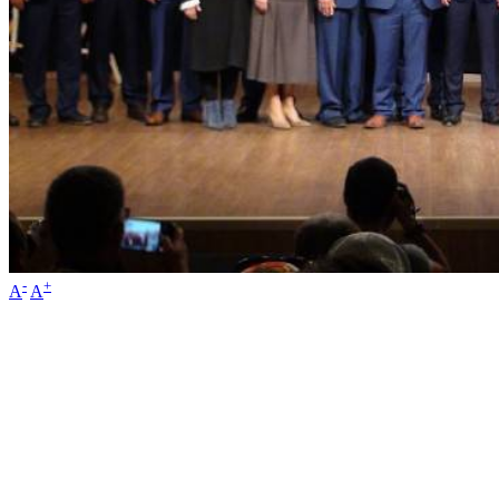
-
+
A
A