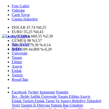
Foto Galeri
Videolar
Canlı Yayın
Günün Haberleri
DOLAR
47,74
%0,25
EURO
55,25
%0,43
G.ALTIN
6.660,55
%2,59
GÜMÜŞ
98
%3,57
İlçe - Belde
IMKB
13.779,39
%-0,14
Sağlık
BITCOIN
64.809
%-0,29
Üniversite
Yaşam
Eğitim
Asayiş
Emlak
Turizm
Resmî İlan
Facebook
Twitter
Instagram
Youtube
İlçe - Belde
Sağlık
Üniversite
Yaşam
Eğitim
Asayiş
Emlak
Turizm
Emlak
Tarım Ve Sanayi
Belediye
Teknoloji
Yerel
Tanıtım
İş Dünyası
Yatırım
İlan
Gündem