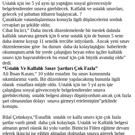
Ustalık için ise 5 yıl aynı işi yaptığını sosyal güvencesiyle
belgelendirenler sınava girebilecek. Kalfalık ve ustalık sınavları,
gelecek yıl şubattan itibaren başlayacak. ?
Çanakkale vatandaşlarımıza konuyla ilgili düşüncelerini sorduk
cevapları şu şekilde oldu;
Cihat İncirci,“ Daha öncek düzenlemelerde bir meslek dalında
kalfalık sınavına girmek için 6 sene ustalık için de bunun 5 sene
daha üstene koyup 11 senelik tercübe istiyolardı. Ancak yeni sınav
düzenlemesine göre bu durum daha da kolaylaştığını haberlerde
okumuştum.artık bir yerde çalıştığını beyan eden işçiler kalfalık
sınavı için başvurabilecek bu esnaf için çok büyük avandaj oldu”
dedi.
“Ustalık Ve Kalfalık Sınav Şartları Çok Fazla”
Ali İhsan Kasım,“ 10 yıldır esnafım bu sınav konusunda
sıkıntılarımız vardı. Bir düzenleme yapılacakmış bununla ilgili
olarak esnaflara müjde oldu. Ustalık için ise 5 yıl aynı işte
çalıştığına sosyal güvencesiyle belgelendirenler sınava
girebilecekmiş ustalık belgesi almayı düşnüyordum ancak çok fazla
şart olmasından dolayı sınava girmeyi ertelemiştim”şeklinde
konuştu.
Bilal Çetinkaya,“Esnaflık ustalık ve kalfa sınavı için çok fazla
şartlar vardı şimdi daha çok kolaylaştı. Ustalık ve Kalfalık belgesi
almanın genel olarak iki yolu vardır. Birincisi Fiilen eğitime devam
ederek ikincisi ise eğitim almadan doğrudan sınava girerek belge