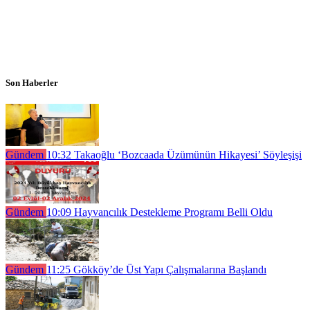
Son Haberler
Gündem
10:32
Takaoğlu ‘Bozcaada Üzümünün Hikayesi’ Söyleşişi
Gündem
10:09
Hayvancılık Destekleme Programı Belli Oldu
Gündem
11:25
Gökköy’de Üst Yapı Çalışmalarına Başlandı