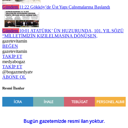
Gündem
11:22
Gökköy’de Üst Yapı Çalışmalarına Başlandı
Gündem
10:01
ATATÜRK’ ÜN HUZURUNDA, 101. YIL SÖZÜ
“MİLLETİMİZİN KIZILELMASINA DÖNÜŞEN,
gazetevitamin
BEĞEN
gazetevitamin
TAKİP ET
medyabogaz
TAKİP ET
@bogazmedyatv
ABONE OL
Resmî İlanlar