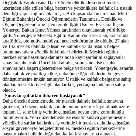
Değişiklik Yapılmasına Dair Yönetmelik ile de serbest meslek
üzerinden elde edilen bilgi, beceri ve yetkinliklere kalfalık ile ustalık
denkliği yapılacağını açıklamıştı. Bu kapsamda tamamlanan Milli
Eğitim Bakanlığı Önceki Öğrenmelerin Tanınması, Denklik ve
Ölçme Değerlendirme İşlemleri ile İlgili Usul ve Esaslara İlişkin
Yönerge, Bakan İsmet Yılmaz tarafından onaylanarak yürürlüğe
girdi. Yönergeyle Mesleki Eğitim Kanunu'nda yer alan, aralarında
kuaförlük, otomotiv, mobilya, metal sektörünün de olduğu 27 alan
ve 142 meslek dalında çalışan ve kalfalık ya da ustalık belgesi
bulunmayanlara yönelik hükümler belirlendi. Mesleki eğitim
merkezlerine başvuracaklar arasından kayıt şartlarını sağlayanlar
sınavlara alınacak. Öncelikle kalfalık, sonrasında ise ustalık
sınavlarında başarı gösterenlere belge verilecek. Yönergeyle, esnafın
daha çabuk ve pratik şekilde, daha önce öğrendiklerini belgeye
dönüştürmesine imkân tanınıyor. Ustalık ve kalfalık belgesine sahip
olanlar, meslekleriyle ilgili alanlarda iş yeri açma imkânına sahip
olacak.
“Sınavlar şubattan itibaren başlayacak”
Daha önceki düzenlemede, bir meslek dalında kalfalık sınavına
girmek için 6 sene, ustalık için de bunun üzerine 5 yıl olmak üzere
toplam 11 sene bir iş yerinde çalıştığını beyan etme zorunluluğu
bulunuyordu. Yeni düzenlemede ise esnafın sınava girebilmesine
yönelik bu şartlar kaldırıldı. İş yerinde bir meslek dalında çalıştığını
sosyal güvenceyle belgelendirenler, mesleki eğitim merkezlerine
başvurmaları halinde doğrudan kalfalık sınavlarına alınacak.