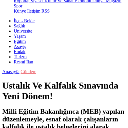
Röportaj
Siyaset
Kültür Ve Sanat
Ekonomi
Dünya
Magazin
Spor
Künye
İletişim
RSS
İlçe - Belde
Sağlık
Üniversite
Yaşam
Eğitim
Asayiş
Emlak
Turizm
Resmî İlan
Anasayfa
Gündem
Ustalık Ve Kalfalık Sınavında
Yeni Dönem!
Milli Eğitim Bakanlığınca (MEB) yapılan
düzenlemeyle, esnaf olarak çalışanların
kalfalık ile ustalık belgelerini alarak