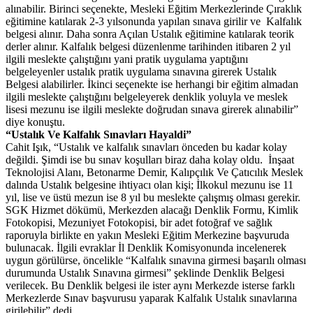
alınabilir. Birinci seçenekte, Mesleki Eğitim Merkezlerinde Çıraklık
eğitimine katılarak 2-3 yılsonunda yapılan sınava girilir ve Kalfalık
belgesi alınır. Daha sonra Açılan Ustalık eğitimine katılarak teorik
derler alınır. Kalfalık belgesi düzenlenme tarihinden itibaren 2 yıl
ilgili meslekte çalıştığını yani pratik uygulama yaptığını
belgeleyenler ustalık pratik uygulama sınavına girerek Ustalık
Belgesi alabilirler. İkinci seçenekte ise herhangi bir eğitim almadan
ilgili meslekte çalıştığını belgeleyerek denklik yoluyla ve meslek
lisesi mezunu ise ilgili meslekte doğrudan sınava girerek alınabilir”
diye konuştu.
“Ustalık Ve Kalfalık Sınavları Hayaldi”
Cahit Işık, “Ustalık ve kalfalık sınavları önceden bu kadar kolay
değildi. Şimdi ise bu sınav koşulları biraz daha kolay oldu. İnşaat
Teknolojisi Alanı, Betonarme Demir, Kalıpçılık Ve Çatıcılık Meslek
dalında Ustalık belgesine ihtiyacı olan kişi; İlkokul mezunu ise 11
yıl, lise ve üstü mezun ise 8 yıl bu meslekte çalışmış olması gerekir.
SGK Hizmet dökümü, Merkezden alacağı Denklik Formu, Kimlik
Fotokopisi, Mezuniyet Fotokopisi, bir adet fotoğraf ve sağlık
raporuyla birlikte en yakın Mesleki Eğitim Merkezine başvuruda
bulunacak. İlgili evraklar İl Denklik Komisyonunda incelenerek
uygun görülürse, öncelikle “Kalfalık sınavına girmesi başarılı olması
durumunda Ustalık Sınavına girmesi” şeklinde Denklik Belgesi
verilecek. Bu Denklik belgesi ile ister aynı Merkezde isterse farklı
Merkezlerde Sınav başvurusu yaparak Kalfalık Ustalık sınavlarına
girilebilir” dedi.