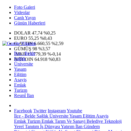
Foto Galeri
Videolar
Canlı Yayın
Günün Haberleri
DOLAR
47,74
%0,25
EURO
55,25
%0,43
G.ALTIN
6.660,55
%2,59
GÜMÜŞ
98
%3,57
İlçe - Belde
IMKB
13.779,39
%-0,14
Sağlık
BITCOIN
64.918
%0,83
Üniversite
Yaşam
Eğitim
Asayiş
Emlak
Turizm
Resmî İlan
Facebook
Twitter
Instagram
Youtube
İlçe - Belde
Sağlık
Üniversite
Yaşam
Eğitim
Asayiş
Emlak
Turizm
Emlak
Tarım Ve Sanayi
Belediye
Teknoloji
Yerel
Tanıtım
İş Dünyası
Yatırım
İlan
Gündem