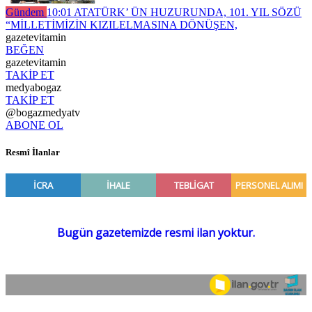
Gündem
10:01
ATATÜRK’ ÜN HUZURUNDA, 101. YIL SÖZÜ
“MİLLETİMİZİN KIZILELMASINA DÖNÜŞEN,
gazetevitamin
BEĞEN
gazetevitamin
TAKİP ET
medyabogaz
TAKİP ET
@bogazmedyatv
ABONE OL
Resmî İlanlar