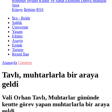
Röportaj
Siyaset
Kültür Ve Sanat
Ekonomi
Dünya
Magazin
Spor
Künye
İletişim
RSS
İlçe - Belde
Sağlık
Üniversite
Yaşam
Eğitim
Asayiş
Emlak
Turizm
Resmî İlan
Anasayfa
Gündem
Tavlı, muhtarlarla bir araya
geldi
Vali Orhan Tavlı, Muhtarlar gününde
kentte görev yapan muhtarlarla bir araya
geldi.