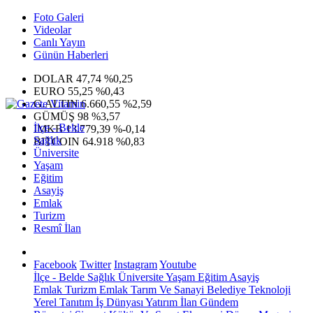
Foto Galeri
Videolar
Canlı Yayın
Günün Haberleri
DOLAR
47,74
%0,25
EURO
55,25
%0,43
G.ALTIN
6.660,55
%2,59
GÜMÜŞ
98
%3,57
İlçe - Belde
IMKB
13.779,39
%-0,14
Sağlık
BITCOIN
64.918
%0,83
Üniversite
Yaşam
Eğitim
Asayiş
Emlak
Turizm
Resmî İlan
Facebook
Twitter
Instagram
Youtube
İlçe - Belde
Sağlık
Üniversite
Yaşam
Eğitim
Asayiş
Emlak
Turizm
Emlak
Tarım Ve Sanayi
Belediye
Teknoloji
Yerel
Tanıtım
İş Dünyası
Yatırım
İlan
Gündem