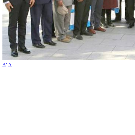
-
+
A
A