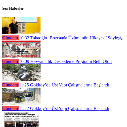
Son Haberler
Gündem
10:32
Takaoğlu ‘Bozcaada Üzümünün Hikayesi’ Söyleşişi
Gündem
10:09
Hayvancılık Destekleme Programı Belli Oldu
Gündem
11:25
Gökköy’de Üst Yapı Çalışmalarına Başlandı
Gündem
11:22
Gökköy’de Üst Yapı Çalışmalarına Başlandı