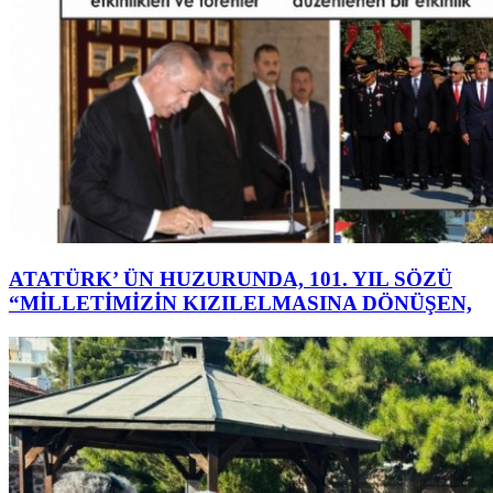
ATATÜRK’ ÜN HUZURUNDA, 101. YIL SÖZÜ
“MİLLETİMİZİN KIZILELMASINA DÖNÜŞEN,