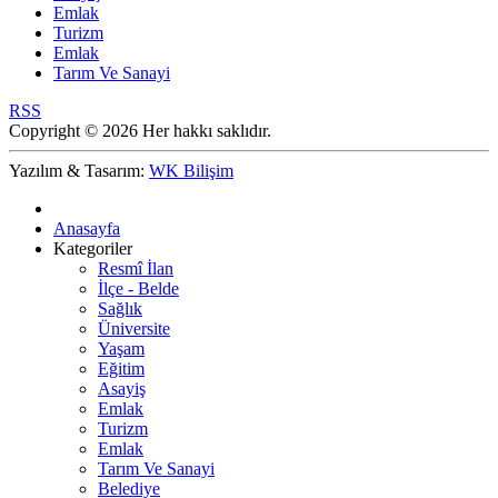
Emlak
Turizm
Emlak
Tarım Ve Sanayi
RSS
Copyright © 2026 Her hakkı saklıdır.
Yazılım & Tasarım:
WK Bilişim
Anasayfa
Kategoriler
Resmî İlan
İlçe - Belde
Sağlık
Üniversite
Yaşam
Eğitim
Asayiş
Emlak
Turizm
Emlak
Tarım Ve Sanayi
Belediye