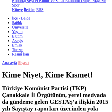
Röportaj
Siyaset
Kültür Ve Sanat
Ekonomi
Dünya
Magazin
Spor
Künye
İletişim
RSS
İlçe - Belde
Sağlık
Üniversite
Yaşam
Eğitim
Asayiş
Emlak
Turizm
Resmî İlan
Anasayfa
Siyaset
Kime Niyet, Kime Kısmet!
Türkiye Komünist Partisi (TKP)
Çanakkale İl Örgütünün, yerel medyada
da gündeme gelen GESTAŞ’a ilişkin 2015
yılı Sayıştay raporları üzerinden yola