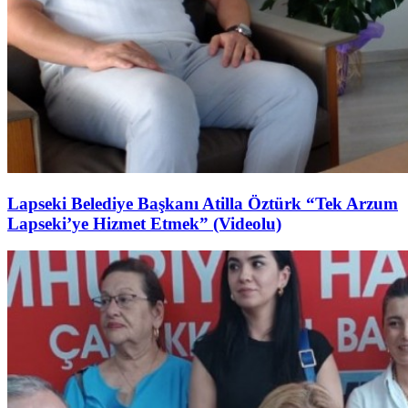
Lapseki Belediye Başkanı Atilla Öztürk “Tek Arzum
Lapseki’ye Hizmet Etmek” (Videolu)