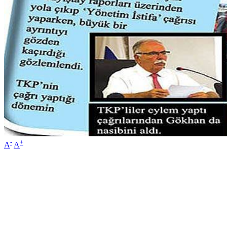
-
+
A
A