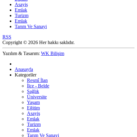
Asayiş
Emlak
Turizm
Emlak
Tarım Ve Sanayi
RSS
Copyright © 2026 Her hakkı saklıdır.
Yazılım & Tasarım:
WK Bilişim
Anasayfa
Kategoriler
Resmî İlan
İlçe - Belde
Sağlık
Üniversite
Yaşam
Eğitim
Asayiş
Emlak
Turizm
Emlak
Tarım Ve Sanayi