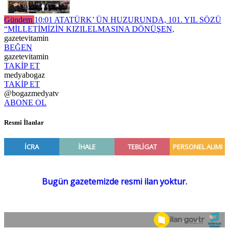
Gündem
10:01
ATATÜRK’ ÜN HUZURUNDA, 101. YIL SÖZÜ
“MİLLETİMİZİN KIZILELMASINA DÖNÜŞEN,
gazetevitamin
BEĞEN
gazetevitamin
TAKİP ET
medyabogaz
TAKİP ET
@bogazmedyatv
ABONE OL
Resmî İlanlar