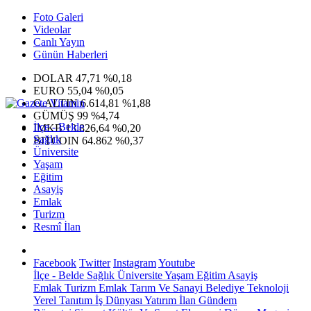
Foto Galeri
Videolar
Canlı Yayın
Günün Haberleri
DOLAR
47,71
%0,18
EURO
55,04
%0,05
G.ALTIN
6.614,81
%1,88
GÜMÜŞ
99
%4,74
İlçe - Belde
IMKB
13.826,64
%0,20
Sağlık
BITCOIN
64.862
%0,37
Üniversite
Yaşam
Eğitim
Asayiş
Emlak
Turizm
Resmî İlan
Facebook
Twitter
Instagram
Youtube
İlçe - Belde
Sağlık
Üniversite
Yaşam
Eğitim
Asayiş
Emlak
Turizm
Emlak
Tarım Ve Sanayi
Belediye
Teknoloji
Yerel
Tanıtım
İş Dünyası
Yatırım
İlan
Gündem