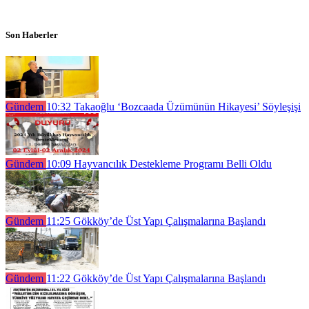
Son Haberler
Gündem
10:32
Takaoğlu ‘Bozcaada Üzümünün Hikayesi’ Söyleşişi
Gündem
10:09
Hayvancılık Destekleme Programı Belli Oldu
Gündem
11:25
Gökköy’de Üst Yapı Çalışmalarına Başlandı
Gündem
11:22
Gökköy’de Üst Yapı Çalışmalarına Başlandı