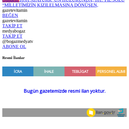
“MİLLETİMİZİN KIZILELMASINA DÖNÜŞEN,
gazetevitamin
BEĞEN
gazetevitamin
TAKİP ET
medyabogaz
TAKİP ET
@bogazmedyatv
ABONE OL
Resmî İlanlar