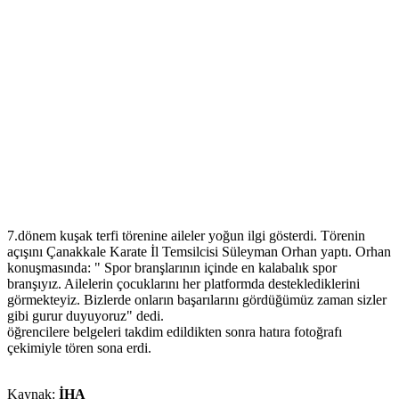
7.dönem kuşak terfi törenine aileler yoğun ilgi gösterdi. Törenin
açışını Çanakkale Karate İl Temsilcisi Süleyman Orhan yaptı. Orhan
konuşmasında: " Spor branşlarının içinde en kalabalık spor
branşıyız. Ailelerin çocuklarını her platformda desteklediklerini
görmekteyiz. Bizlerde onların başarılarını gördüğümüz zaman sizler
gibi gurur duyuyoruz" dedi.
öğrencilere belgeleri takdim edildikten sonra hatıra fotoğrafı
çekimiyle tören sona erdi.
Kaynak:
İHA