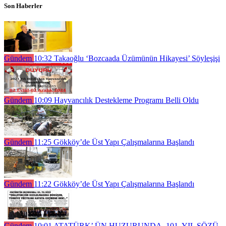
Son Haberler
Gündem
10:32
Takaoğlu ‘Bozcaada Üzümünün Hikayesi’ Söyleşişi
Gündem
10:09
Hayvancılık Destekleme Programı Belli Oldu
Gündem
11:25
Gökköy’de Üst Yapı Çalışmalarına Başlandı
Gündem
11:22
Gökköy’de Üst Yapı Çalışmalarına Başlandı
Gündem
10:01
ATATÜRK’ ÜN HUZURUNDA, 101. YIL SÖZÜ