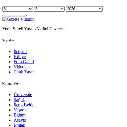
Yerel Süreli Yayın-Aktüel Gazetesi
Sayfalar
İletişim
Künye
Foto Galeri
Videolar
Canlı Yayın
Kategoriler
Üniversite
Sağlık
İlçe - Belde
Yaşam
Eğitim
Asayiş
Emlak