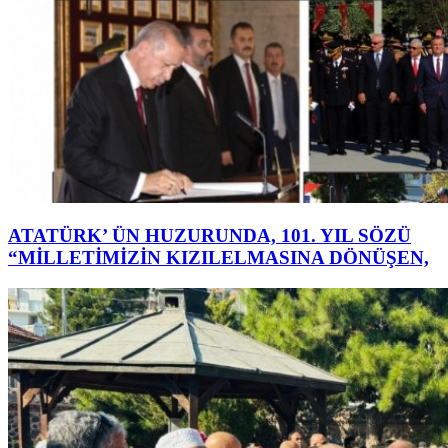
ATATÜRK’ ÜN HUZURUNDA, 101. YIL SÖZÜ
“MİLLETİMİZİN KIZILELMASINA DÖNÜŞEN,