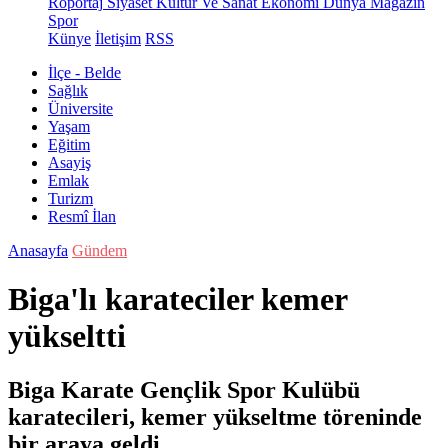
Röportaj
Siyaset
Kültür Ve Sanat
Ekonomi
Dünya
Magazin
Spor
Künye
İletişim
RSS
İlçe - Belde
Sağlık
Üniversite
Yaşam
Eğitim
Asayiş
Emlak
Turizm
Resmî İlan
Anasayfa
Gündem
Biga'lı karateciler kemer
yükseltti
Biga Karate Gençlik Spor Kulübü
karatecileri, kemer yükseltme töreninde
bir araya geldi.