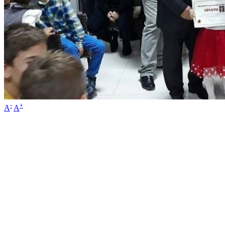
-
+
A
A