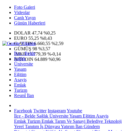
Foto Galeri
Videolar
Canlı Yayın
Günün Haberleri
DOLAR
47,74
%0,25
EURO
55,25
%0,43
G.ALTIN
6.660,55
%2,59
GÜMÜŞ
98
%3,57
İlçe - Belde
IMKB
13.779,39
%-0,14
Sağlık
BITCOIN
64.889
%0,96
Üniversite
Yaşam
Eğitim
Asayiş
Emlak
Turizm
Resmî İlan
Facebook
Twitter
Instagram
Youtube
İlçe - Belde
Sağlık
Üniversite
Yaşam
Eğitim
Asayiş
Emlak
Turizm
Emlak
Tarım Ve Sanayi
Belediye
Teknoloji
Yerel
Tanıtım
İş Dünyası
Yatırım
İlan
Gündem