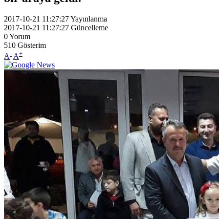
2017-10-21 11:27:27
Yayınlanma
2017-10-21 11:27:27
Güncelleme
0
Yorum
510
Gösterim
-
+
A
A