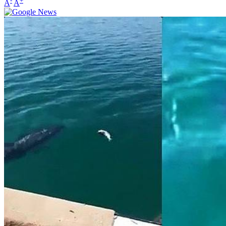
-
+
A
A