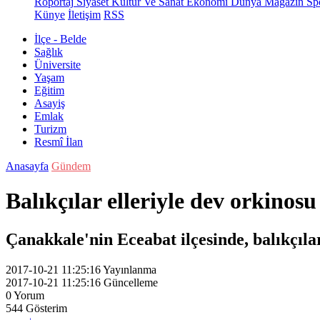
Röportaj
Siyaset
Kültür Ve Sanat
Ekonomi
Dünya
Magazin
Sp
Künye
İletişim
RSS
İlçe - Belde
Sağlık
Üniversite
Yaşam
Eğitim
Asayiş
Emlak
Turizm
Resmî İlan
Anasayfa
Gündem
Balıkçılar elleriyle dev orkinosu
Çanakkale'nin Eceabat ilçesinde, balıkçılar
2017-10-21 11:25:16
Yayınlanma
2017-10-21 11:25:16
Güncelleme
0
Yorum
544
Gösterim