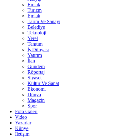
Emlak
Turizm
Emlak
Tarım Ve Sanayi
Belediye
Teknoloji
Yerel
Tanıtım
İş Dünyası
Yatırım
İlan
Gündem
Röportaj
Siyaset
Kültür Ve Sanat
Ekonomi
Dünya
Magazin
Spor
Foto Galeri
Video
Yazarlar
Künye
İletişim