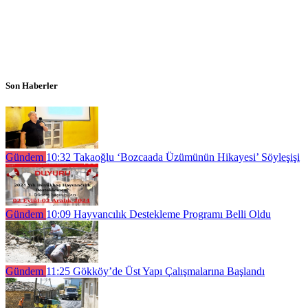
Son Haberler
Gündem
10:32
Takaoğlu ‘Bozcaada Üzümünün Hikayesi’ Söyleşişi
Gündem
10:09
Hayvancılık Destekleme Programı Belli Oldu
Gündem
11:25
Gökköy’de Üst Yapı Çalışmalarına Başlandı