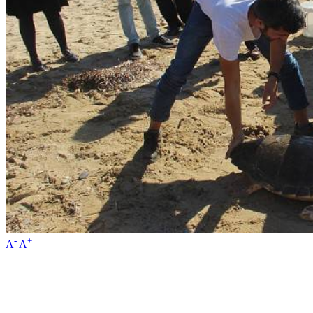
-
+
A
A