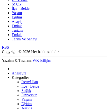
Sağlık
İlçe - Belde
Yaşam
Eğitim
Asayiş
Emlak
Turizm
Emlak
Tarım Ve Sanayi
RSS
Copyright © 2026 Her hakkı saklıdır.
Yazılım & Tasarım:
WK Bilişim
Anasayfa
Kategoriler
Resmî İlan
İlçe - Belde
Sağlık
Üniversite
Yaşam
Eğitim
Asayiş