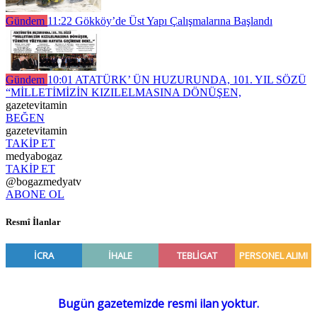
Gündem
11:22
Gökköy’de Üst Yapı Çalışmalarına Başlandı
Gündem
10:01
ATATÜRK’ ÜN HUZURUNDA, 101. YIL SÖZÜ
“MİLLETİMİZİN KIZILELMASINA DÖNÜŞEN,
gazetevitamin
BEĞEN
gazetevitamin
TAKİP ET
medyabogaz
TAKİP ET
@bogazmedyatv
ABONE OL
Resmî İlanlar