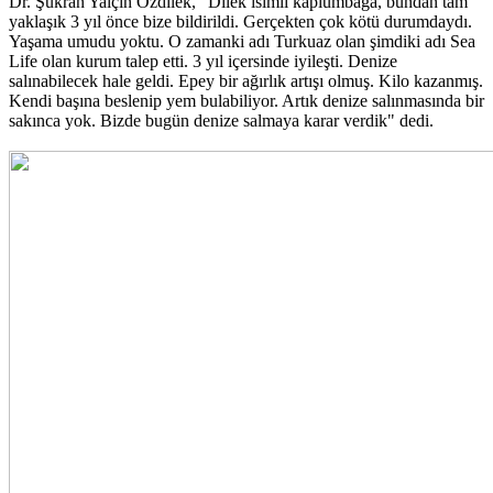
Dr. Şükran Yalçın Özdilek, "Dilek isimli kaplumbağa, bundan tam
yaklaşık 3 yıl önce bize bildirildi. Gerçekten çok kötü durumdaydı.
Yaşama umudu yoktu. O zamanki adı Turkuaz olan şimdiki adı Sea
Life olan kurum talep etti. 3 yıl içersinde iyileşti. Denize
salınabilecek hale geldi. Epey bir ağırlık artışı olmuş. Kilo kazanmış.
Kendi başına beslenip yem bulabiliyor. Artık denize salınmasında bir
sakınca yok. Bizde bugün denize salmaya karar verdik" dedi.