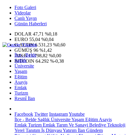
Foto Galeri
Videolar
Canlı Yayın
Günün Haberleri
DOLAR
47,71
%0,18
EURO
55,04
%0,04
G.ALTIN
6.531,23
%0,60
GÜMÜŞ
96
%1,42
İlçe - Belde
IMKB
13.798,82
%0,00
Sağlık
BITCOIN
64.292
%-0,38
Üniversite
Yaşam
Eğitim
Asayiş
Emlak
Turizm
Resmî İlan
Facebook
Twitter
Instagram
Youtube
İlçe - Belde
Sağlık
Üniversite
Yaşam
Eğitim
Asayiş
Emlak
Turizm
Emlak
Tarım Ve Sanayi
Belediye
Teknoloji
Yerel
Tanıtım
İş Dünyası
Yatırım
İlan
Gündem