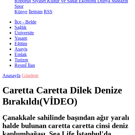
Röportaj
Siyaset
Kültür Ve Sanat
Ekonomi
Dünya
Magazin
Spor
Künye
İletişim
RSS
İlçe - Belde
Sağlık
Üniversite
Yaşam
Eğitim
Asayiş
Emlak
Turizm
Resmî İlan
Anasayfa
Gündem
Caretta Caretta Dilek Denize
Bırakıldı(VİDEO)
Çanakkale sahilinde başından ağır yaralı
halde bulunan caretta caretta cinsi deniz
kaplumbağası, Sea Life İstanbul'da,