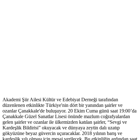
Akademi Şiir Ailesi Kültür ve Edebiyat Derneği tarafından
düzenlenen etkinlikte Türkiye'nin dört bir yanından şairler ve
ozanlar Çanakkale'de buluşuyor. 20 Ekim Cuma günü saat 19:00’da
Çanakkale Güzel Sanatlar Lisesi önünde mazlum coğrafyalardan
gelen şairler ve ozanlar ile ülkemizden katılan şairler, “Sevgi ve
Kardeşlik Bildirisi” okuyacak ve dünyaya zeytin dalı uzatıp
gökyüzüne beyaz güvercin uçuracaklar. 2018 yılının barış ve
kardeşlik yılı olması için mesaj verilecek. Bu etkinliğin ardından saat