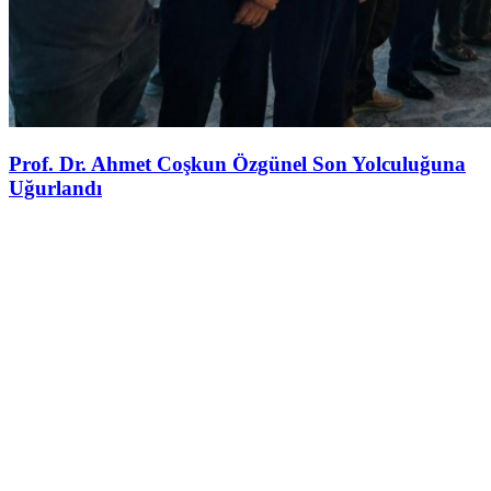
Prof. Dr. Ahmet Coşkun Özgünel Son Yolculuğuna
Uğurlandı