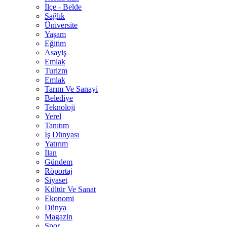
İlçe - Belde
Sağlık
Üniversite
Yaşam
Eğitim
Asayiş
Emlak
Turizm
Emlak
Tarım Ve Sanayi
Belediye
Teknoloji
Yerel
Tanıtım
İş Dünyası
Yatırım
İlan
Gündem
Röportaj
Siyaset
Kültür Ve Sanat
Ekonomi
Dünya
Magazin
Spor