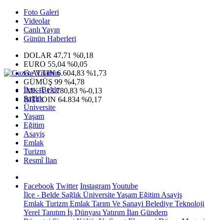
Foto Galeri
Videolar
Canlı Yayın
Günün Haberleri
DOLAR
47,71
%0,18
EURO
55,04
%0,05
G.ALTIN
6.604,83
%1,73
GÜMÜŞ
99
%4,78
İlçe - Belde
IMKB
13.780,83
%-0,13
Sağlık
BITCOIN
64.834
%0,17
Üniversite
Yaşam
Eğitim
Asayiş
Emlak
Turizm
Resmî İlan
Facebook
Twitter
Instagram
Youtube
İlçe - Belde
Sağlık
Üniversite
Yaşam
Eğitim
Asayiş
Emlak
Turizm
Emlak
Tarım Ve Sanayi
Belediye
Teknoloji
Yerel
Tanıtım
İş Dünyası
Yatırım
İlan
Gündem