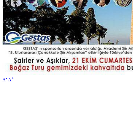
-
+
A
A