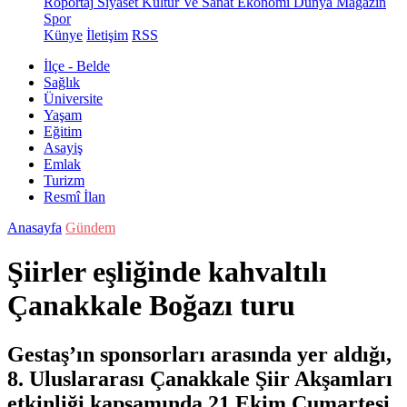
Röportaj
Siyaset
Kültür Ve Sanat
Ekonomi
Dünya
Magazin
Spor
Künye
İletişim
RSS
İlçe - Belde
Sağlık
Üniversite
Yaşam
Eğitim
Asayiş
Emlak
Turizm
Resmî İlan
Anasayfa
Gündem
Şiirler eşliğinde kahvaltılı
Çanakkale Boğazı turu
Gestaş’ın sponsorları arasında yer aldığı,
8. Uluslararası Çanakkale Şiir Akşamları
etkinliği kapsamında 21 Ekim Cumartesi