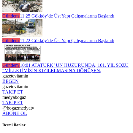
Gündem
11:25
Gökköy’de Üst Yapı Çalışmalarına Başlandı
Gündem
11:22
Gökköy’de Üst Yapı Çalışmalarına Başlandı
Gündem
10:01
ATATÜRK’ ÜN HUZURUNDA, 101. YIL SÖZÜ
“MİLLETİMİZİN KIZILELMASINA DÖNÜŞEN,
gazetevitamin
BEĞEN
gazetevitamin
TAKİP ET
medyabogaz
TAKİP ET
@bogazmedyatv
ABONE OL
Resmî İlanlar