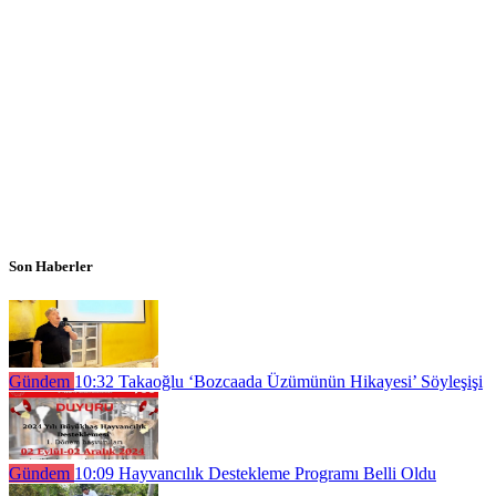
Son Haberler
Gündem
10:32
Takaoğlu ‘Bozcaada Üzümünün Hikayesi’ Söyleşişi
Gündem
10:09
Hayvancılık Destekleme Programı Belli Oldu