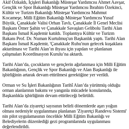
Akif Özkaldı, İçişleri Bakanlığı Müsteşar Yardımcısı Ahmet Aavşar,
Gençlik ve Spor Bakanlığı Müsteşar Yardımcısı İbrahim Özekinci,
Kültür ve Turizm Bakanlığı Müsteşar Yardımcısı Mahmut
Kocameşe, Milli Eğitim Bakanlığı Müsteşar Yardımcısı Yusuf
Büyük, Çanakkale Valisi Orhan Tavlı, Çanakkale İl Genel Meclisi
Başkanı Ömer Şahin ve Çanakkale Savaşları Gelibolu Tarihi Alan
Başkanı İsmail Kaşdemir katıldı. Toplantıya Kültür ve Turizm
Bakanı Prof. Dr. Numan Kurtulmuş'un Başkanlık yaptı. Tarihi Alan
Başkanı İsmail Kaşdemir, 'Çanakkale Ruhu'nun gelecek kuşaklara
aktarılması ve Tarihi Alan’ın ihyası için yapılan ve planlanan
çalışmaları Koordinasyon Kurulu’na aktardı.
Tarihi Alan’da, çocukların ve gençlerin ağırlanması için Milli Eğitim
Bakanlığının, Gençlik ve Spor Bakanlığı ve Alan Başkanlığı ile
işbirliğinin artarak devam ettirilmesi gerektiğine yer verildi.
Orman ve Su İşleri Bakanlığının Tarihî Alan’da yürütmüş olduğu
orman alanlarının bakımı ve yangınla mücadele konularında,
Başkanlıkla işbirliğinin devam ettirileceği belirtildi.
Tarihi Alan’da ziyaretçi sayısının belirli dönemlerde aşırı yoğun
olması nedeniyle uygulanması planlanan 'Ziyaretçi Randevu Sistemi'
nin pilot uygulamasının öncelikle Milli Eğitim Bakanlığı ve
Belediyelerin düzenlediği gezi programlarında uygulanması
değerlendirildi.