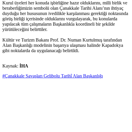
Kurul üyeleri her konuda işbirliğine hazır olduklarını, milli birlik ve
beraberliğimizin sembolü olan Çanakkale Tarihi Alanı’nın ihtiyaç
duyduğu her hususunun ivedilikle karşılanması gerektiği noktasında
görüş birliği içerisinde olduklarını vurgulayarak, bu konularda
yapılacak tüm çalışmaların Başkanlıkla koordineli bir şekilde
yürütüleceğini belirttiler.
Kültür ve Turizm Bakanı Prof. Dr. Numan Kurtulmuş tarafından
Alan Başkanlığı modelinin başarıya ulaşması halinde Kapadokya
gibi noktalarda da uygulanacağı belirtildi.
Kaynak:
İHA
#Çanakkale Savaşları Gelibolu Tarihî Alan Başkanlığı