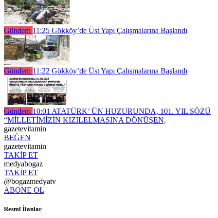
Gündem
11:25
Gökköy’de Üst Yapı Çalışmalarına Başlandı
Gündem
11:22
Gökköy’de Üst Yapı Çalışmalarına Başlandı
Gündem
10:01
ATATÜRK’ ÜN HUZURUNDA, 101. YIL SÖZÜ
“MİLLETİMİZİN KIZILELMASINA DÖNÜŞEN,
gazetevitamin
BEĞEN
gazetevitamin
TAKİP ET
medyabogaz
TAKİP ET
@bogazmedyatv
ABONE OL
Resmî İlanlar