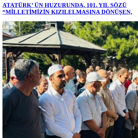
ATATÜRK’ ÜN HUZURUNDA, 101. YIL SÖZÜ
“MİLLETİMİZİN KIZILELMASINA DÖNÜŞEN,