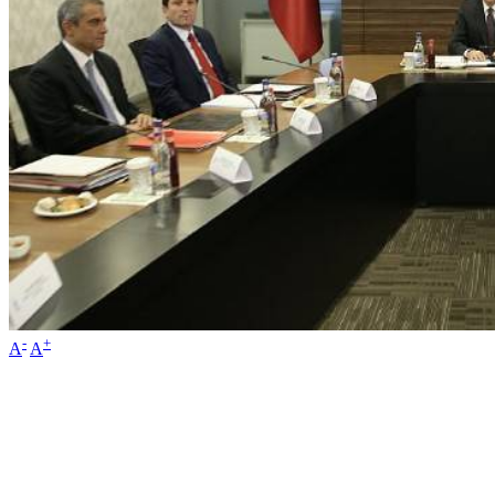
-
+
A
A