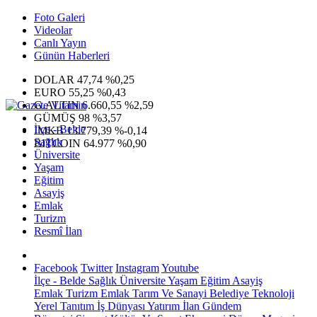
Foto Galeri
Videolar
Canlı Yayın
Günün Haberleri
DOLAR
47,74
%0,25
EURO
55,25
%0,43
G.ALTIN
6.660,55
%2,59
GÜMÜŞ
98
%3,57
İlçe - Belde
IMKB
13.779,39
%-0,14
Sağlık
BITCOIN
64.977
%0,90
Üniversite
Yaşam
Eğitim
Asayiş
Emlak
Turizm
Resmî İlan
Facebook
Twitter
Instagram
Youtube
İlçe - Belde
Sağlık
Üniversite
Yaşam
Eğitim
Asayiş
Emlak
Turizm
Emlak
Tarım Ve Sanayi
Belediye
Teknoloji
Yerel
Tanıtım
İş Dünyası
Yatırım
İlan
Gündem