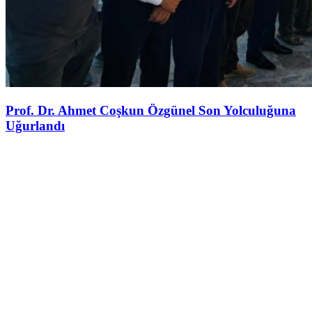
Prof. Dr. Ahmet Coşkun Özgünel Son Yolculuğuna
Uğurlandı