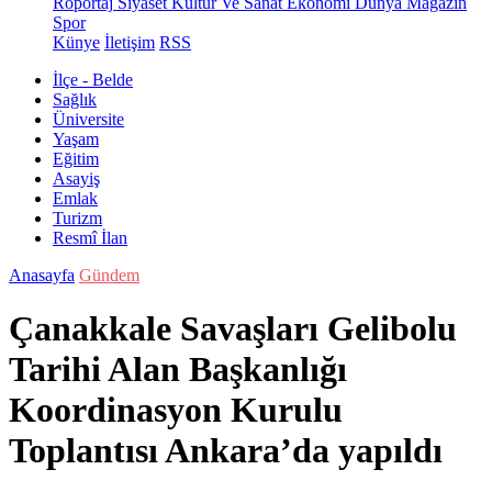
Röportaj
Siyaset
Kültür Ve Sanat
Ekonomi
Dünya
Magazin
Spor
Künye
İletişim
RSS
İlçe - Belde
Sağlık
Üniversite
Yaşam
Eğitim
Asayiş
Emlak
Turizm
Resmî İlan
Anasayfa
Gündem
Çanakkale Savaşları Gelibolu
Tarihi Alan Başkanlığı
Koordinasyon Kurulu
Toplantısı Ankara’da yapıldı