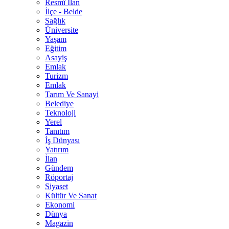
Resmî İlan
İlçe - Belde
Sağlık
Üniversite
Yaşam
Eğitim
Asayiş
Emlak
Turizm
Emlak
Tarım Ve Sanayi
Belediye
Teknoloji
Yerel
Tanıtım
İş Dünyası
Yatırım
İlan
Gündem
Röportaj
Siyaset
Kültür Ve Sanat
Ekonomi
Dünya
Magazin