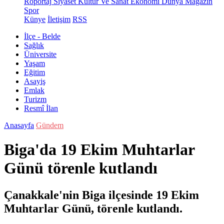
Röportaj
Siyaset
Kültür Ve Sanat
Ekonomi
Dünya
Magazin
Spor
Künye
İletişim
RSS
İlçe - Belde
Sağlık
Üniversite
Yaşam
Eğitim
Asayiş
Emlak
Turizm
Resmî İlan
Anasayfa
Gündem
Biga'da 19 Ekim Muhtarlar
Günü törenle kutlandı
Çanakkale'nin Biga ilçesinde 19 Ekim
Muhtarlar Günü, törenle kutlandı.