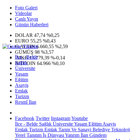
Foto Galeri
Videolar
Canlı Yayın
Günün Haberleri
DOLAR
47,74
%0,25
EURO
55,25
%0,43
G.ALTIN
6.660,55
%2,59
GÜMÜŞ
98
%3,57
İlçe - Belde
IMKB
13.779,39
%-0,14
Sağlık
BITCOIN
64.966
%0,10
Üniversite
Yaşam
Eğitim
Asayiş
Emlak
Turizm
Resmî İlan
Facebook
Twitter
Instagram
Youtube
İlçe - Belde
Sağlık
Üniversite
Yaşam
Eğitim
Asayiş
Emlak
Turizm
Emlak
Tarım Ve Sanayi
Belediye
Teknoloji
Yerel
Tanıtım
İş Dünyası
Yatırım
İlan
Gündem