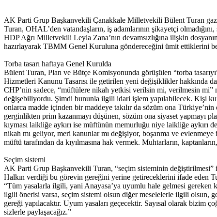
AK Parti Grup Başkanvekili Çanakkale Milletvekili Bülent Turan gazet
Turan, OHAL’den vatandaşların, iş adamlarının şikayetçi olmadığını, sa
HDP Ağrı Milletvekili Leyla Zana’nın devamsızlığına ilişkin dosy
hazırlayarak TBMM Genel Kuruluna göndereceğini ümit ettiklerini beli
Torba tasarı haftaya Genel Kurulda
Bülent Turan, Plan ve Bütçe Komisyonunda görüşülen “torba tasarıy
Hizmetleri Kanunu Tasarısı ile getirilen yeni değişiklikler hakkında da
CHP’nin sadece, “müftülere nikah yetkisi verilsin mi, verilmesin mi” m
değişebiliyordu. Şimdi bununla ilgili idari işlem yapılabilecek. Kişi 
onlarca madde içinden bir maddeye takılır da sözüm ona Türkiye’nin e
gerginlikten prim kazanmayı düşünen, sözüm ona siyaset yapmayı planl
kıyması laikliğe aykırı ise müftünün memurluğu niye laikliğe aykırı 
nikah mı geliyor, meri kanunlar mı değişiyor, boşanma ve evlenmeye 
müftü tarafından da kıyılmasına hak vermek. Muhtarların, kaptanların,
Seçim sistemi
AK Parti Grup Başkanvekili Turan, “seçim sisteminin değiştirilmesi” i
Halkın verdiği bu görevin gereğini yerine getireceklerini ifade eden T
“Tüm yasalarla ilgili, yani Anayasa’ya uyumlu hale gelmesi gereken k
ilgili önerisi varsa, seçim sistemi olsun diğer meselelerle ilgili olsu
gereği yapılacaktır. Uyum yasaları geçecektir. Sayısal olarak bizim ço
sizlerle paylaşacağız.”