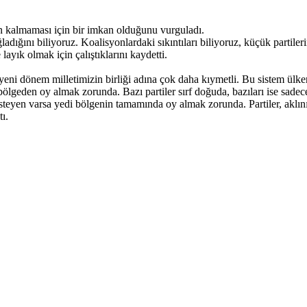
inin kalmaması için bir imkan olduğunu vurguladı.
ladığını biliyoruz. Koalisyonlardaki sıkıntıları biliyoruz, küçük partiler
yık olmak için çalıştıklarını kaydetti.
ni dönem milletimizin birliği adına çok daha kıymetli. Bu sistem ülken
lgeden oy almak zorunda. Bazı partiler sırf doğuda, bazıları ise sadec
isteyen varsa yedi bölgenin tamamında oy almak zorunda. Partiler, aklını
ı.