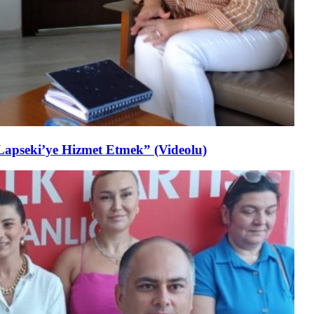
Lapseki’ye Hizmet Etmek” (Videolu)