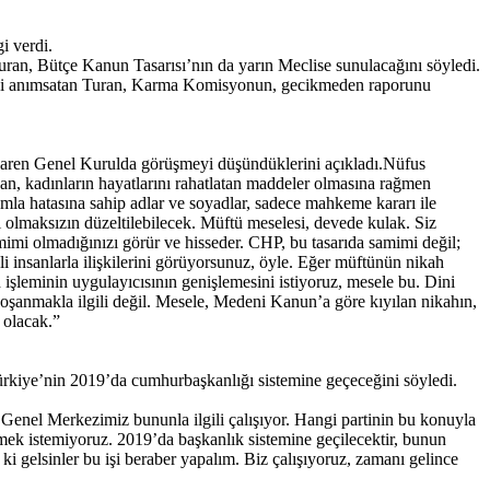
i verdi.
 Turan, Bütçe Kanun Tasarısı’nın da yarın Meclise sunulacağını söyledi.
ini anımsatan Turan, Karma Komisyonun, gecikmeden raporunu
aren Genel Kurulda görüşmeyi düşündüklerini açıkladı.Nüfus
aşan, kadınların hayatlarını rahatlatan maddeler olmasına rağmen
İmla hatasına sahip adlar ve soyadlar, sadece mahkeme kararı ile
ı olmaksızın düzeltilebilecek. Müftü meselesi, devede kulak. Siz
imi olmadığınızı görür ve hisseder. CHP, bu tasarıda samimi değil;
 insanlarla ilişkilerini görüyorsunuz, öyle. Eğer müftünün nikah
şleminin uygulayıcısının genişlemesini istiyoruz, mesele bu. Dini
oşanmakla ilgili değil. Mesele, Medeni Kanun’a göre kıyılan nikahın,
 olacak.”
Türkiye’nin 2019’da cumhurbaşkanlığı sistemine geçeceğini söyledi.
Genel Merkezimiz bununla ilgili çalışıyor. Hangi partinin bu konuyla
betmek istemiyoruz. 2019’da başkanlık sistemine geçilecektir, bunun
ki gelsinler bu işi beraber yapalım. Biz çalışıyoruz, zamanı gelince