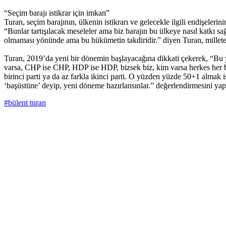
“Seçim barajı istikrar için imkan”
Turan, seçim barajının, ülkenin istikrarı ve gelecekle ilgili endişeler
“Bunlar tartışılacak meseleler ama biz barajın bu ülkeye nasıl katkı sağ
olmaması yönünde ama bu hükümetin takdiridir.” diyen Turan, millete la
Turan, 2019’da yeni bir dönemin başlayacağına dikkati çekerek, “Bu ye
varsa, CHP ise CHP, HDP ise HDP, bizsek biz, kim varsa herkes her bö
birinci parti ya da az farkla ikinci parti. O yüzden yüzde 50+1 almak 
‘başüstüne’ deyip, yeni döneme hazırlansınlar.” değerlendirmesini yapt
#bülent turan