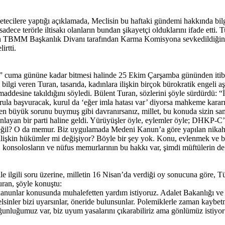
ecilere yaptığı açıklamada, Meclisin bu haftaki gündemi hakkında bilg
dece terörle iltisakı olanların bundan şikayetçi olduklarını ifade etti.
anın TBMM Başkanlık Divanı tarafından Karma Komisyona sevkedildiğ
rtti.
ı” cuma gününe kadar bitmesi halinde 25 Ekim Çarşamba gününden itib
 bilgi veren Turan, tasarıda, kadınlara ilişkin birçok bürokratik engeli 
addesine takıldığını söyledi. Bülent Turan, sözlerini şöyle sürdürdü: “
kurula başvuracak, kurul da ‘eğer imla hatası var’ diyorsa mahkeme karar
n büyük sorunu buymuş gibi davranırsanız, millet, bu konuda sizin sam
ayan bir parti haline geldi. Yürüyüşler öyle, eylemler öyle; DHKP-C’li
değil? O da memur. Biz uygulamada Medeni Kanun’a göre yapılan nikah i
ilişkin hükümler mi değişiyor? Böyle bir şey yok. Konu, evlenmek ve b
 konsolosların ve nüfus memurlarının bu hakkı var, şimdi müftülerin de
le ilgili soru üzerine, milletin 16 Nisan’da verdiği oy sonucuna göre, 
uran, şöyle konuştu:
anunlar konusunda muhalefetten yardım istiyoruz. Adalet Bakanlığı ve 
n, gelsinler bizi uyarsınlar, öneride bulunsunlar. Polemiklerle zaman kay
ğunluğumuz var, biz uyum yasalarını çıkarabiliriz ama gönlümüz istiyor 