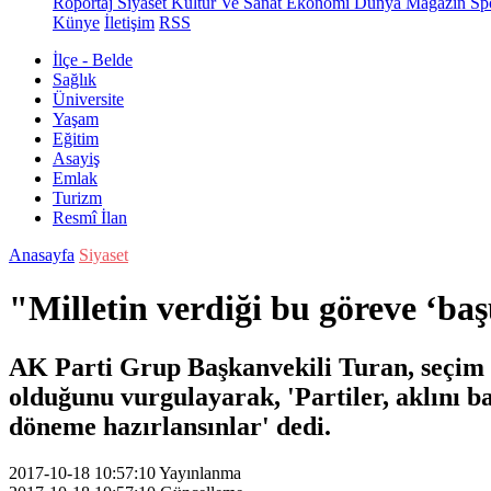
Röportaj
Siyaset
Kültür Ve Sanat
Ekonomi
Dünya
Magazin
Sp
Künye
İletişim
RSS
İlçe - Belde
Sağlık
Üniversite
Yaşam
Eğitim
Asayiş
Emlak
Turizm
Resmî İlan
Anasayfa
Siyaset
"Milletin verdiği bu göreve ‘ba
AK Parti Grup Başkanvekili Turan, seçim ba
olduğunu vurgulayarak, 'Partiler, aklını ba
döneme hazırlansınlar' dedi.
2017-10-18 10:57:10
Yayınlanma