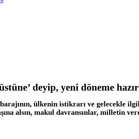
or
şüstüne’ deyip, yeni döneme hazır
rajının, ülkenin istikrarı ve gelecekle ilgi
şına alsın, makul davransınlar, milletin ver