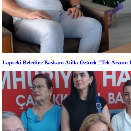
Lapseki Belediye Başkanı Atilla Öztürk “Tek Arzum 