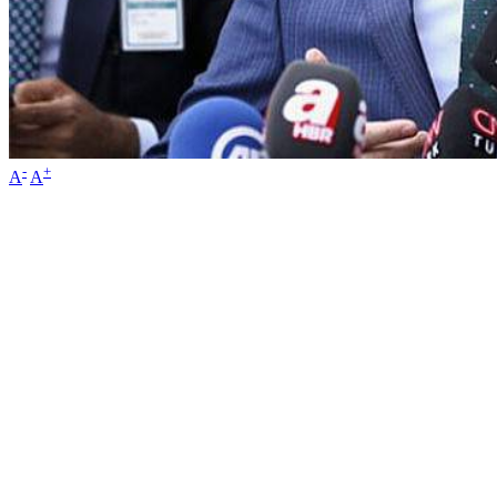
-
+
A
A