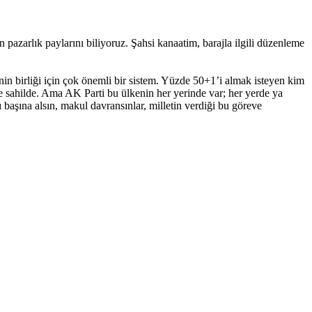
in pazarlık paylarını biliyoruz. Şahsi kanaatim, barajla ilgili düzenleme
in birliği için çok önemli bir sistem. Yüzde 50+1’i almak isteyen kim
e sahilde. Ama AK Parti bu ülkenin her yerinde var; her yerde ya
 başına alsın, makul davransınlar, milletin verdiği bu göreve