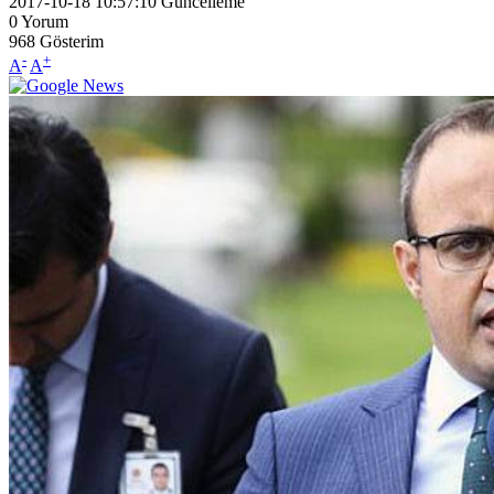
2017-10-18 10:57:10
Güncelleme
0
Yorum
968
Gösterim
-
+
A
A