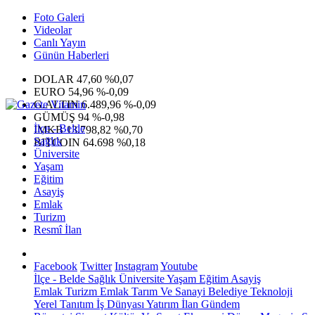
Foto Galeri
Videolar
Canlı Yayın
Günün Haberleri
DOLAR
47,60
%0,07
EURO
54,96
%-0,09
G.ALTIN
6.489,96
%-0,09
GÜMÜŞ
94
%-0,98
İlçe - Belde
IMKB
13.798,82
%0,70
Sağlık
BITCOIN
64.698
%0,18
Üniversite
Yaşam
Eğitim
Asayiş
Emlak
Turizm
Resmî İlan
Facebook
Twitter
Instagram
Youtube
İlçe - Belde
Sağlık
Üniversite
Yaşam
Eğitim
Asayiş
Emlak
Turizm
Emlak
Tarım Ve Sanayi
Belediye
Teknoloji
Yerel
Tanıtım
İş Dünyası
Yatırım
İlan
Gündem