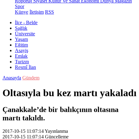
Röportaj
Siyaset
Kültür Ve Sanat
Ekonomi
Dünya
Magazin
Spor
Künye
İletişim
RSS
İlçe - Belde
Sağlık
Üniversite
Yaşam
Eğitim
Asayiş
Emlak
Turizm
Resmî İlan
Anasayfa
Gündem
Oltasıyla bu kez martı yakaladı
Çanakkale’de bir balıkçının oltasına
martı takıldı.
2017-10-15 11:07:14
Yayınlanma
2017-10-15 11:07:14
Güncelleme