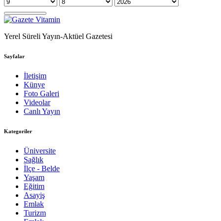
Yerel Süreli Yayın-Aktüel Gazetesi
Sayfalar
İletişim
Künye
Foto Galeri
Videolar
Canlı Yayın
Kategoriler
Üniversite
Sağlık
İlçe - Belde
Yaşam
Eğitim
Asayiş
Emlak
Turizm