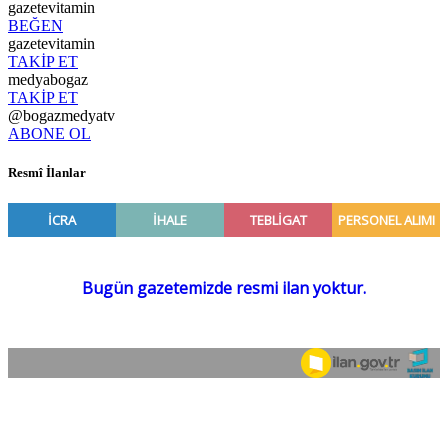
gazetevitamin
BEĞEN
gazetevitamin
TAKİP ET
medyabogaz
TAKİP ET
@bogazmedyatv
ABONE OL
Resmî İlanlar