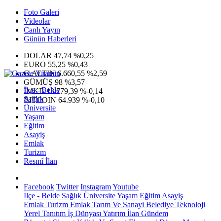
Foto Galeri
Videolar
Canlı Yayın
Günün Haberleri
DOLAR
47,74
%0,25
EURO
55,25
%0,43
G.ALTIN
6.660,55
%2,59
GÜMÜŞ
98
%3,57
İlçe - Belde
IMKB
13.779,39
%-0,14
Sağlık
BITCOIN
64.939
%-0,10
Üniversite
Yaşam
Eğitim
Asayiş
Emlak
Turizm
Resmî İlan
Facebook
Twitter
Instagram
Youtube
İlçe - Belde
Sağlık
Üniversite
Yaşam
Eğitim
Asayiş
Emlak
Turizm
Emlak
Tarım Ve Sanayi
Belediye
Teknoloji
Yerel
Tanıtım
İş Dünyası
Yatırım
İlan
Gündem