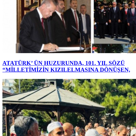
ATATÜRK’ ÜN HUZURUNDA, 101. YIL SÖZÜ
“MİLLETİMİZİN KIZILELMASINA DÖNÜŞEN,