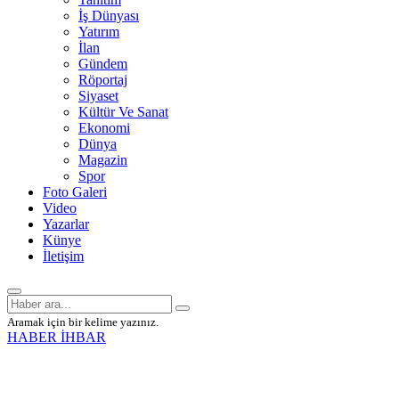
İş Dünyası
Yatırım
İlan
Gündem
Röportaj
Siyaset
Kültür Ve Sanat
Ekonomi
Dünya
Magazin
Spor
Foto Galeri
Video
Yazarlar
Künye
İletişim
Aramak için bir kelime yazınız.
HABER İHBAR