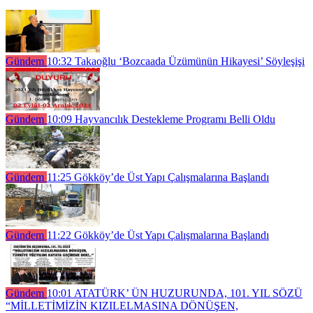
Gündem
10:32
Takaoğlu ‘Bozcaada Üzümünün Hikayesi’ Söyleşişi
Gündem
10:09
Hayvancılık Destekleme Programı Belli Oldu
Gündem
11:25
Gökköy’de Üst Yapı Çalışmalarına Başlandı
Gündem
11:22
Gökköy’de Üst Yapı Çalışmalarına Başlandı
Gündem
10:01
ATATÜRK’ ÜN HUZURUNDA, 101. YIL SÖZÜ
“MİLLETİMİZİN KIZILELMASINA DÖNÜŞEN,