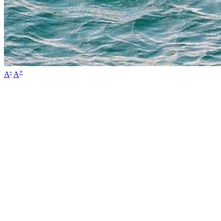
-
+
A
A