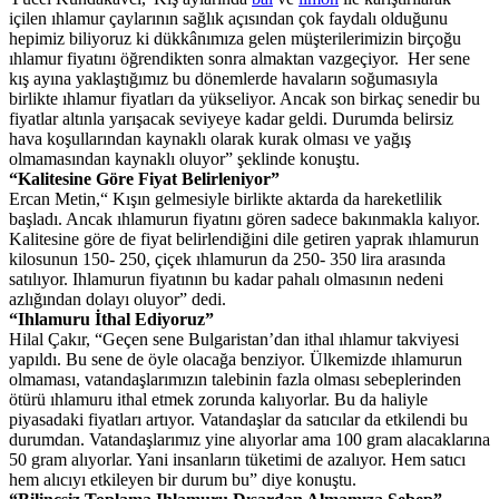
içilen ıhlamur çaylarının sağlık açısından çok faydalı olduğunu
hepimiz biliyoruz ki dükkânımıza gelen müşterilerimizin birçoğu
ıhlamur fiyatını öğrendikten sonra almaktan vazgeçiyor. Her sene
kış ayına yaklaştığımız bu dönemlerde havaların soğumasıyla
birlikte ıhlamur fiyatları da yükseliyor. Ancak son birkaç senedir bu
fiyatlar altınla yarışacak seviyeye kadar geldi. Durumda belirsiz
hava koşullarından kaynaklı olarak kurak olması ve yağış
olmamasından kaynaklı oluyor” şeklinde konuştu.
“Kalitesine Göre Fiyat Belirleniyor”
Ercan Metin,“ Kışın gelmesiyle birlikte aktarda da hareketlilik
başladı. Ancak ıhlamurun fiyatını gören sadece bakınmakla kalıyor.
Kalitesine göre de fiyat belirlendiğini dile getiren yaprak ıhlamurun
kilosunun 150- 250, çiçek ıhlamurun da 250- 350 lira arasında
satılıyor. Ihlamurun fiyatının bu kadar pahalı olmasının nedeni
azlığından dolayı oluyor” dedi.
“Ihlamuru İthal Ediyoruz”
Hilal Çakır, “Geçen sene Bulgaristan’dan ithal ıhlamur takviyesi
yapıldı. Bu sene de öyle olacağa benziyor. Ülkemizde ıhlamurun
olmaması, vatandaşlarımızın talebinin fazla olması sebeplerinden
ötürü ıhlamuru ithal etmek zorunda kalıyorlar. Bu da haliyle
piyasadaki fiyatları artıyor. Vatandaşlar da satıcılar da etkilendi bu
durumdan. Vatandaşlarımız yine alıyorlar ama 100 gram alacaklarına
50 gram alıyorlar. Yani insanların tüketimi de azalıyor. Hem satıcı
hem alıcıyı etkileyen bir durum bu” diye konuştu.