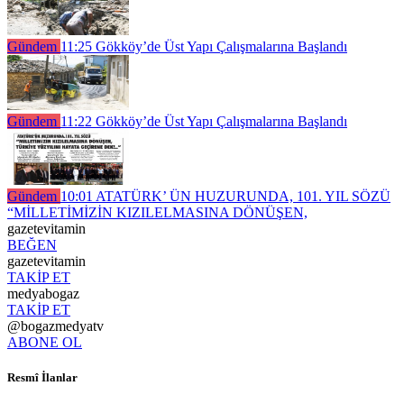
Gündem
11:25
Gökköy’de Üst Yapı Çalışmalarına Başlandı
Gündem
11:22
Gökköy’de Üst Yapı Çalışmalarına Başlandı
Gündem
10:01
ATATÜRK’ ÜN HUZURUNDA, 101. YIL SÖZÜ
“MİLLETİMİZİN KIZILELMASINA DÖNÜŞEN,
gazetevitamin
BEĞEN
gazetevitamin
TAKİP ET
medyabogaz
TAKİP ET
@bogazmedyatv
ABONE OL
Resmî İlanlar