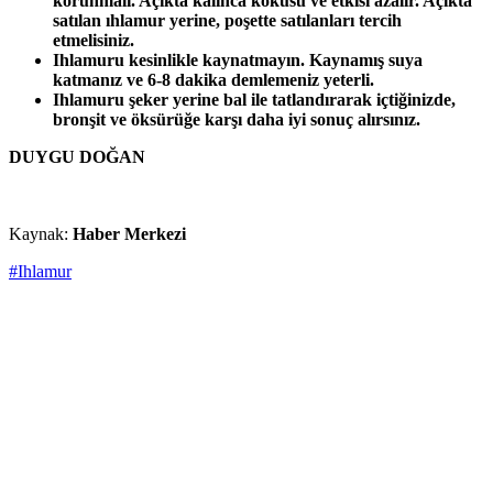
korunmalı. Açıkta kalınca kokusu ve etkisi azalır. Açıkta
satılan ıhlamur yerine, poşette satılanları tercih
etmelisiniz.
Ihlamuru kesinlikle kaynatmayın. Kaynamış suya
katmanız ve 6-8 dakika demlemeniz yeterli.
Ihlamuru şeker yerine bal ile tatlandırarak içtiğinizde,
bronşit ve öksürüğe karşı daha iyi sonuç alırsınız.
DUYGU DOĞAN
Kaynak:
Haber Merkezi
#Ihlamur