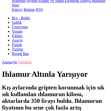
Röportaj
Siyaset
Kültür Ve Sanat
Ekonomi
Dünya
Magazin
Spor
Künye
İletişim
RSS
İlçe - Belde
Sağlık
Üniversite
Yaşam
Eğitim
Asayiş
Emlak
Turizm
Resmî İlan
Anasayfa
Gündem
Ihlamur Altınla Yarışıyor
Kış aylarında gripten korunmak için sık
sık kullanılan ıhlamurun kilosu,
aktarlarda 350 lirayı buldu. Ihlamurun
fiyatının bu sene çok fazla artış