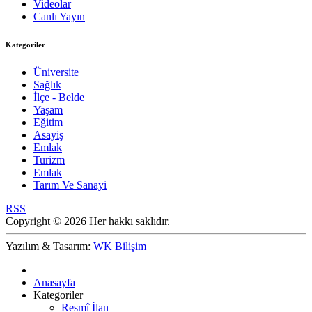
Videolar
Canlı Yayın
Kategoriler
Üniversite
Sağlık
İlçe - Belde
Yaşam
Eğitim
Asayiş
Emlak
Turizm
Emlak
Tarım Ve Sanayi
RSS
Copyright © 2026 Her hakkı saklıdır.
Yazılım & Tasarım:
WK Bilişim
Anasayfa
Kategoriler
Resmî İlan