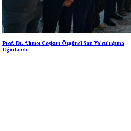
Prof. Dr. Ahmet Coşkun Özgünel Son Yolculuğuna
Uğurlandı