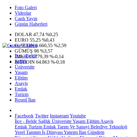
Foto Galeri
Videolar
Canlı Yayın
Günün Haberleri
DOLAR
47,74
%0,25
EURO
55,25
%0,43
G.ALTIN
6.660,55
%2,59
GÜMÜŞ
98
%3,57
İlçe - Belde
IMKB
13.779,39
%-0,14
Sağlık
BITCOIN
64.863
%-0,18
Üniversite
Yaşam
Eğitim
Asayiş
Emlak
Turizm
Resmî İlan
Facebook
Twitter
Instagram
Youtube
İlçe - Belde
Sağlık
Üniversite
Yaşam
Eğitim
Asayiş
Emlak
Turizm
Emlak
Tarım Ve Sanayi
Belediye
Teknoloji
Yerel
Tanıtım
İş Dünyası
Yatırım
İlan
Gündem