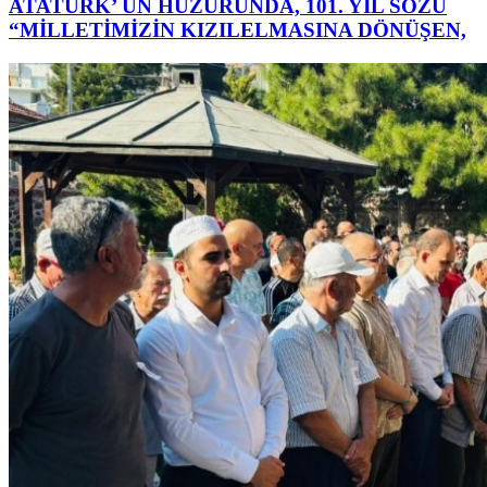
ATATÜRK’ ÜN HUZURUNDA, 101. YIL SÖZÜ
“MİLLETİMİZİN KIZILELMASINA DÖNÜŞEN,