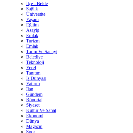
İlçe - Belde
Sağlık
Üniversite
Yaşam
Eğitim
Asayiş
Emlak
Turizm
Emlak
Tarım Ve Sanayi
Belediye
Teknoloji
Yerel
Tanıtım
İş Dünyası
Yatırım
İlan
Gündem
Röportaj
Siyaset
Kültür Ve Sanat
Ekonomi
Dünya
Magazin
Spor