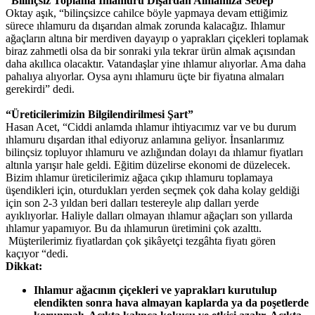
“Bilinçsiz Toplama Ihlamuru Dışardan Almamıza Sebep”
Oktay aşık, “bilinçsizce cahilce böyle yapmaya devam ettiğimiz
sürece ıhlamuru da dışarıdan almak zorunda kalacağız. Ihlamur
ağaçların altına bir merdiven dayayıp o yaprakları çiçekleri toplamak
biraz zahmetli olsa da bir sonraki yıla tekrar ürün almak açısından
daha akıllıca olacaktır. Vatandaşlar yine ıhlamur alıyorlar. Ama daha
pahalıya alıyorlar. Oysa aynı ıhlamuru üçte bir fiyatına almaları
gerekirdi” dedi.
“Üreticilerimizin Bilgilendirilmesi Şart”
Hasan Acet, “Ciddi anlamda ıhlamur ihtiyacımız var ve bu durum
ıhlamuru dışardan ithal ediyoruz anlamına geliyor. İnsanlarımız
bilinçsiz topluyor ıhlamuru ve azlığından dolayı da ıhlamur fiyatları
altınla yarışır hale geldi. Eğitim düzelirse ekonomi de düzelecek.
Bizim ıhlamur üreticilerimiz ağaca çıkıp ıhlamuru toplamaya
üşendikleri için, oturdukları yerden seçmek çok daha kolay geldiği
için son 2-3 yıldan beri dalları testereyle alıp dalları yerde
ayıklıyorlar. Haliyle dalları olmayan ıhlamur ağaçları son yıllarda
ıhlamur yapamıyor. Bu da ıhlamurun üretimini çok azalttı.
Müşterilerimiz fiyatlardan çok şikâyetçi tezgâhta fiyatı gören
kaçıyor “dedi.
Dikkat:
Ihlamur ağacının çiçekleri ve yaprakları kurutulup
elendikten sonra hava almayan kaplarda ya da poşetlerde