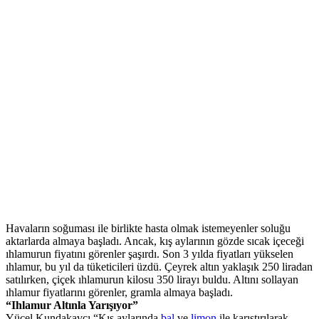
Havaların soğuması ile birlikte hasta olmak istemeyenler soluğu
aktarlarda almaya başladı. Ancak, kış aylarının gözde sıcak içeceği
ıhlamurun fiyatını görenler şaşırdı. Son 3 yılda fiyatları yükselen
ıhlamur, bu yıl da tüketicileri üzdü. Çeyrek altın yaklaşık 250 liradan
satılırken, çiçek ıhlamurun kilosu 350 lirayı buldu. Altını sollayan
ıhlamur fiyatlarını görenler, gramla almaya başladı.
“Ihlamur Altınla Yarışıyor”
Yücel Kundakavcı,“Kış aylarında
bal
ve
limon
ile karıştırılarak