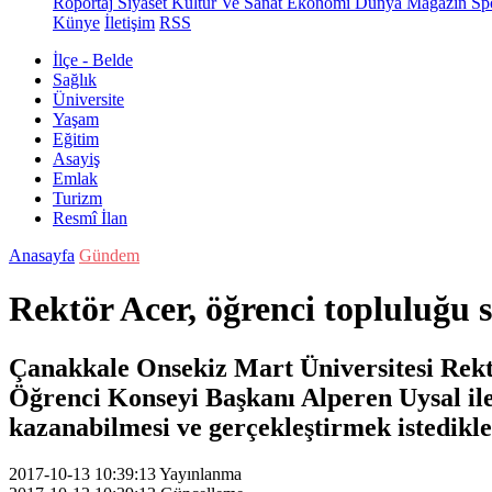
Röportaj
Siyaset
Kültür Ve Sanat
Ekonomi
Dünya
Magazin
Sp
Künye
İletişim
RSS
İlçe - Belde
Sağlık
Üniversite
Yaşam
Eğitim
Asayiş
Emlak
Turizm
Resmî İlan
Anasayfa
Gündem
Rektör Acer, öğrenci topluluğu s
Çanakkale Onsekiz Mart Üniversitesi Rektö
Öğrenci Konseyi Başkanı Alperen Uysal ile b
kazanabilmesi ve gerçekleştirmek istedikler
2017-10-13 10:39:13
Yayınlanma