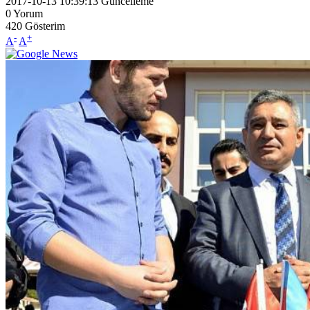
2017-10-13 10:39:13
Güncelleme
0
Yorum
420
Gösterim
-
+
A
A