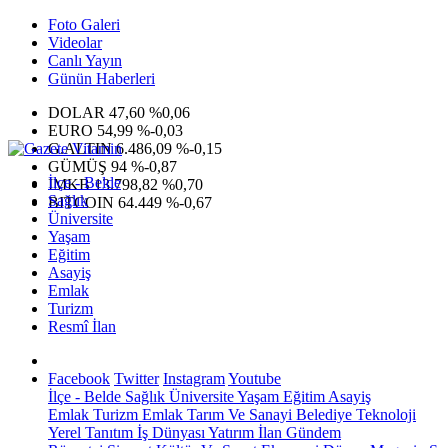
Foto Galeri
Videolar
Canlı Yayın
Günün Haberleri
DOLAR
47,60
%0,06
EURO
54,99
%-0,03
G.ALTIN
6.486,09
%-0,15
GÜMÜŞ
94
%-0,87
İlçe - Belde
IMKB
13.798,82
%0,70
Sağlık
BITCOIN
64.449
%-0,67
Üniversite
Yaşam
Eğitim
Asayiş
Emlak
Turizm
Resmî İlan
Facebook
Twitter
Instagram
Youtube
İlçe - Belde
Sağlık
Üniversite
Yaşam
Eğitim
Asayiş
Emlak
Turizm
Emlak
Tarım Ve Sanayi
Belediye
Teknoloji
Yerel
Tanıtım
İş Dünyası
Yatırım
İlan
Gündem