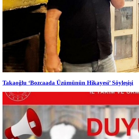
Takaoğlu ‘Bozcaada Üzümünün Hikayesi’ Söyleşişi