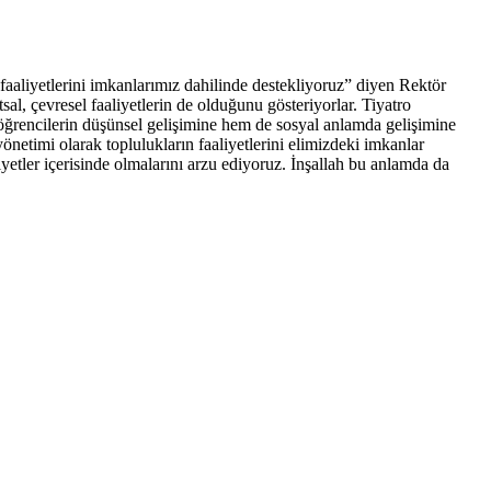
 faaliyetlerini imkanlarımız dahilinde destekliyoruz” diyen Rektör
al, çevresel faaliyetlerin de olduğunu gösteriyorlar. Tiyatro
 öğrencilerin düşünsel gelişimine hem de sosyal anlamda gelişimine
netimi olarak toplulukların faaliyetlerini elimizdeki imkanlar
iyetler içerisinde olmalarını arzu ediyoruz. İnşallah bu anlamda da