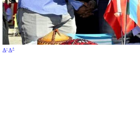
-
+
A
A