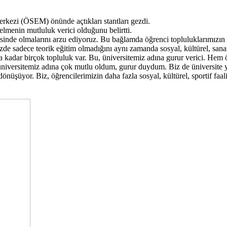
rkezi (ÖSEM) önünde açtıkları stantları gezdi.
gelmenin mutluluk verici olduğunu belirtti.
çerisinde olmalarını arzu ediyoruz. Bu bağlamda öğrenci topluluklarımızın
de sadece teorik eğitim olmadığını aynı zamanda sosyal, kültürel, sanats
ra kadar birçok topluluk var. Bu, üniversitemiz adına gurur verici. Hem
 üniversitemiz adına çok mutlu oldum, gurur duydum. Biz de üniversite yö
önüşüyor. Biz, öğrencilerimizin daha fazla sosyal, kültürel, sportif faal