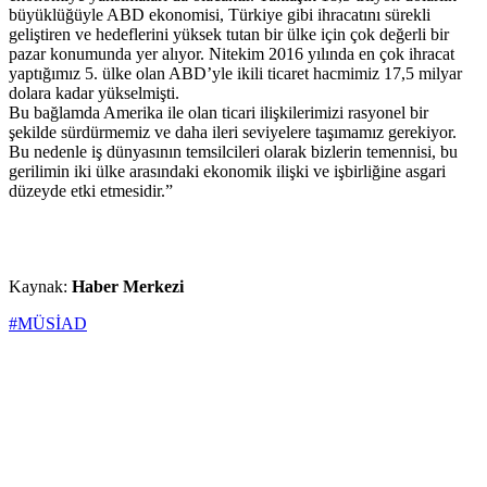
büyüklüğüyle ABD ekonomisi, Türkiye gibi ihracatını sürekli
geliştiren ve hedeflerini yüksek tutan bir ülke için çok değerli bir
pazar konumunda yer alıyor. Nitekim 2016 yılında en çok ihracat
yaptığımız 5. ülke olan ABD’yle ikili ticaret hacmimiz 17,5 milyar
dolara kadar yükselmişti.
Bu bağlamda Amerika ile olan ticari ilişkilerimizi rasyonel bir
şekilde sürdürmemiz ve daha ileri seviyelere taşımamız gerekiyor.
Bu nedenle iş dünyasının temsilcileri olarak bizlerin temennisi, bu
gerilimin iki ülke arasındaki ekonomik ilişki ve işbirliğine asgari
düzeyde etki etmesidir.”
Kaynak:
Haber Merkezi
#MÜSİAD