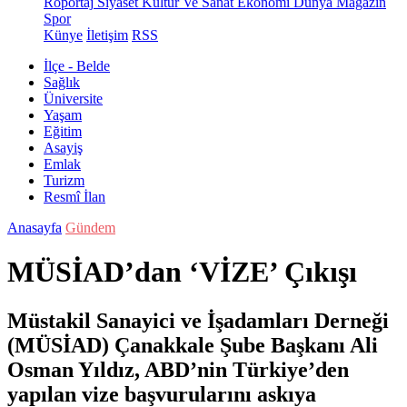
Röportaj
Siyaset
Kültür Ve Sanat
Ekonomi
Dünya
Magazin
Spor
Künye
İletişim
RSS
İlçe - Belde
Sağlık
Üniversite
Yaşam
Eğitim
Asayiş
Emlak
Turizm
Resmî İlan
Anasayfa
Gündem
MÜSİAD’dan ‘VİZE’ Çıkışı
Müstakil Sanayici ve İşadamları Derneği
(MÜSİAD) Çanakkale Şube Başkanı Ali
Osman Yıldız, ABD’nin Türkiye’den
yapılan vize başvurularını askıya