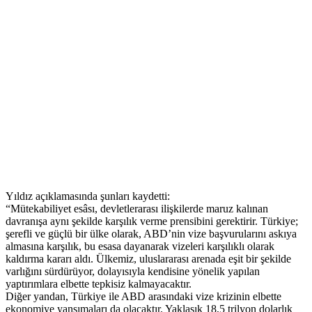
Yıldız açıklamasında şunları kaydetti:
“Mütekabiliyet esâsı, devletlerarası ilişkilerde maruz kalınan
davranışa aynı şekilde karşılık verme prensibini gerektirir. Türkiye;
şerefli ve güçlü bir ülke olarak, ABD’nin vize başvurularını askıya
almasına karşılık, bu esasa dayanarak vizeleri karşılıklı olarak
kaldırma kararı aldı. Ülkemiz, uluslararası arenada eşit bir şekilde
varlığını sürdürüyor, dolayısıyla kendisine yönelik yapılan
yaptırımlara elbette tepkisiz kalmayacaktır.
Diğer yandan, Türkiye ile ABD arasındaki vize krizinin elbette
ekonomiye yansımaları da olacaktır. Yaklaşık 18,5 trilyon dolarlık