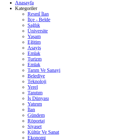
Anasayfa
Kategoriler
Resmî İlan
İlçe - Belde
Sağlık
Üniversite
Yaşam
Eğitim
Asayiş
Emlak
Turizm
Emlak
Tarım Ve Sanayi
Belediye
Teknoloji
Yerel
Tanıtım
İş Dünyası
Yatırım
İlan
Gündem
Röportaj
Siyaset
Kültür Ve Sanat
Ekonomi