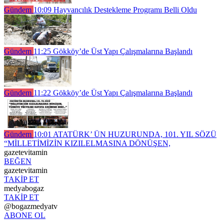
Gündem
10:09
Hayvancılık Destekleme Programı Belli Oldu
Gündem
11:25
Gökköy’de Üst Yapı Çalışmalarına Başlandı
Gündem
11:22
Gökköy’de Üst Yapı Çalışmalarına Başlandı
Gündem
10:01
ATATÜRK’ ÜN HUZURUNDA, 101. YIL SÖZÜ
“MİLLETİMİZİN KIZILELMASINA DÖNÜŞEN,
gazetevitamin
BEĞEN
gazetevitamin
TAKİP ET
medyabogaz
TAKİP ET
@bogazmedyatv
ABONE OL