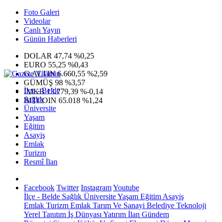
Foto Galeri
Videolar
Canlı Yayın
Günün Haberleri
DOLAR
47,74
%0,25
EURO
55,25
%0,43
G.ALTIN
6.660,55
%2,59
GÜMÜŞ
98
%3,57
İlçe - Belde
IMKB
13.779,39
%-0,14
Sağlık
BITCOIN
65.018
%1,24
Üniversite
Yaşam
Eğitim
Asayiş
Emlak
Turizm
Resmî İlan
Facebook
Twitter
Instagram
Youtube
İlçe - Belde
Sağlık
Üniversite
Yaşam
Eğitim
Asayiş
Emlak
Turizm
Emlak
Tarım Ve Sanayi
Belediye
Teknoloji
Yerel
Tanıtım
İş Dünyası
Yatırım
İlan
Gündem