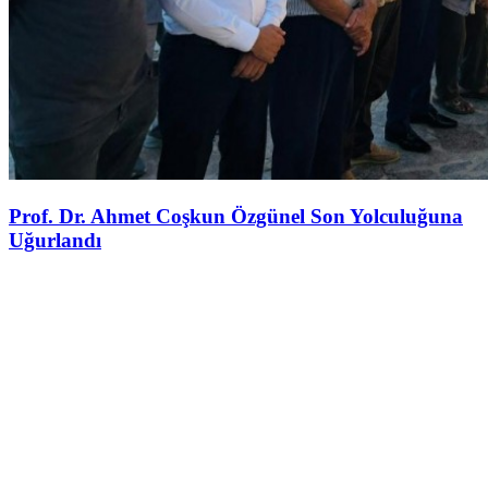
Prof. Dr. Ahmet Coşkun Özgünel Son Yolculuğuna
Uğurlandı