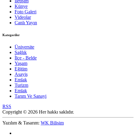
İletişim
Künye
Foto Galeri
Videolar
Canlı Yayın
Kategoriler
Üniversite
Sağlık
İlçe - Belde
Yaşam
Eğitim
Asayiş
Emlak
Turizm
Emlak
Tarım Ve Sanayi
RSS
Copyright © 2026 Her hakkı saklıdır.
Yazılım & Tasarım:
WK Bilişim