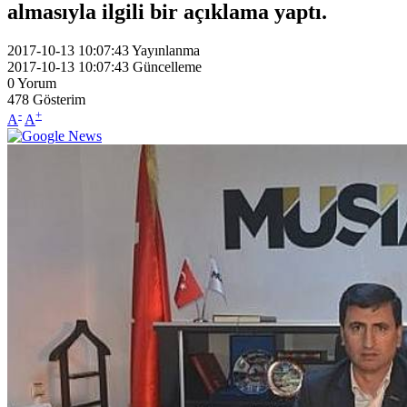
almasıyla ilgili bir açıklama yaptı.
2017-10-13 10:07:43
Yayınlanma
2017-10-13 10:07:43
Güncelleme
0
Yorum
478
Gösterim
-
+
A
A