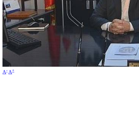
-
+
A
A