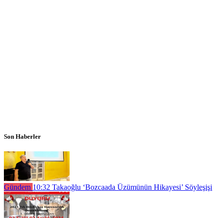
Son Haberler
Gündem
10:32
Takaoğlu ‘Bozcaada Üzümünün Hikayesi’ Söyleşişi