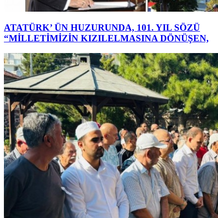
ATATÜRK’ ÜN HUZURUNDA, 101. YIL SÖZÜ
“MİLLETİMİZİN KIZILELMASINA DÖNÜŞEN,