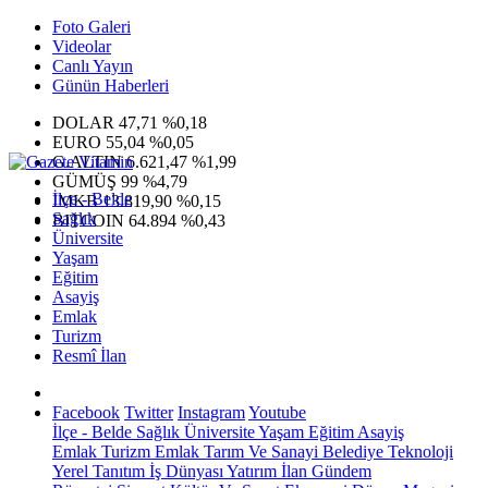
Foto Galeri
Videolar
Canlı Yayın
Günün Haberleri
DOLAR
47,71
%0,18
EURO
55,04
%0,05
G.ALTIN
6.621,47
%1,99
GÜMÜŞ
99
%4,79
İlçe - Belde
IMKB
13.819,90
%0,15
Sağlık
BITCOIN
64.894
%0,43
Üniversite
Yaşam
Eğitim
Asayiş
Emlak
Turizm
Resmî İlan
Facebook
Twitter
Instagram
Youtube
İlçe - Belde
Sağlık
Üniversite
Yaşam
Eğitim
Asayiş
Emlak
Turizm
Emlak
Tarım Ve Sanayi
Belediye
Teknoloji
Yerel
Tanıtım
İş Dünyası
Yatırım
İlan
Gündem