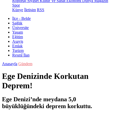
Röportaj
Siyaset
Kültür Ve Sanat
Ekonomi
Dünya
Magazin
Spor
Künye
İletişim
RSS
İlçe - Belde
Sağlık
Üniversite
Yaşam
Eğitim
Asayiş
Emlak
Turizm
Resmî İlan
Anasayfa
Gündem
Ege Denizinde Korkutan
Deprem!
Ege Denizi’nde meydana 5,0
büyüklüğündeki deprem korkuttu.