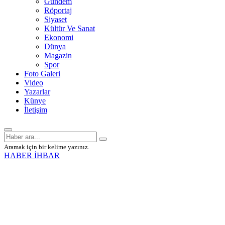
Gündem
Röportaj
Siyaset
Kültür Ve Sanat
Ekonomi
Dünya
Magazin
Spor
Foto Galeri
Video
Yazarlar
Künye
İletişim
Aramak için bir kelime yazınız.
HABER İHBAR