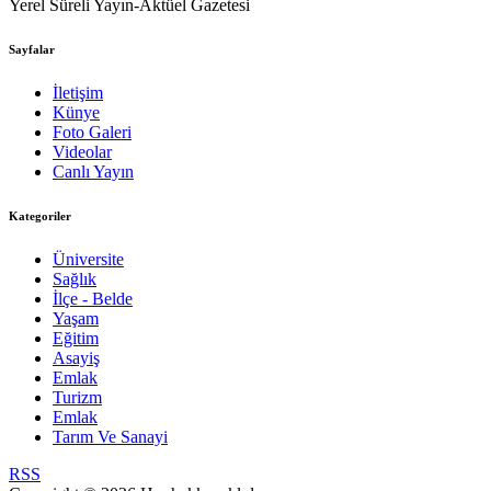
Yerel Süreli Yayın-Aktüel Gazetesi
Sayfalar
İletişim
Künye
Foto Galeri
Videolar
Canlı Yayın
Kategoriler
Üniversite
Sağlık
İlçe - Belde
Yaşam
Eğitim
Asayiş
Emlak
Turizm
Emlak
Tarım Ve Sanayi
RSS