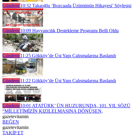
Gündem
10:32
Takaoğlu ‘Bozcaada Üzümünün Hikayesi’ Söyleşişi
Gündem
10:09
Hayvancılık Destekleme Programı Belli Oldu
Gündem
11:25
Gökköy’de Üst Yapı Çalışmalarına Başlandı
Gündem
11:22
Gökköy’de Üst Yapı Çalışmalarına Başlandı
Gündem
10:01
ATATÜRK’ ÜN HUZURUNDA, 101. YIL SÖZÜ
“MİLLETİMİZİN KIZILELMASINA DÖNÜŞEN,
gazetevitamin
BEĞEN
gazetevitamin
TAKİP ET