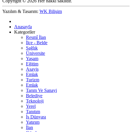
Copyright © 2026 Her hakkı saklıdır.
Yazılım & Tasarım:
WK Bilişim
Anasayfa
Kategoriler
Resmî İlan
İlçe - Belde
Sağlık
Üniversite
Yaşam
Eğitim
Asayiş
Emlak
Turizm
Emlak
Tarım Ve Sanayi
Belediye
Teknoloji
Yerel
Tanıtım
İş Dünyası
Yatırım
İlan