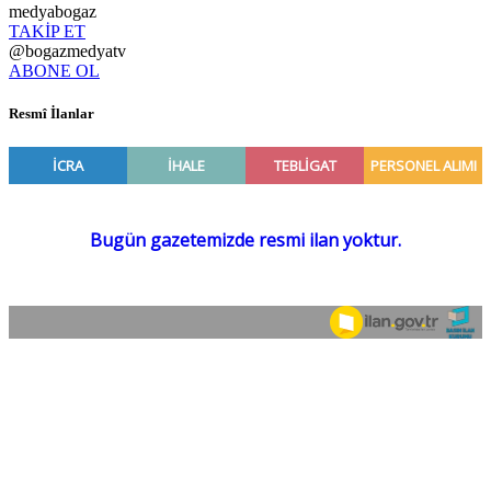
medyabogaz
TAKİP ET
@bogazmedyatv
ABONE OL
Resmî İlanlar