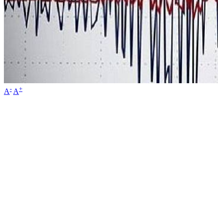
-
+
A
A