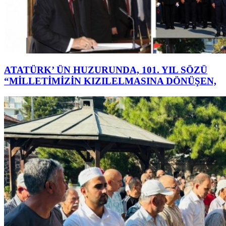
ATATÜRK’ ÜN HUZURUNDA, 101. YIL SÖZÜ
“MİLLETİMİZİN KIZILELMASINA DÖNÜŞEN,