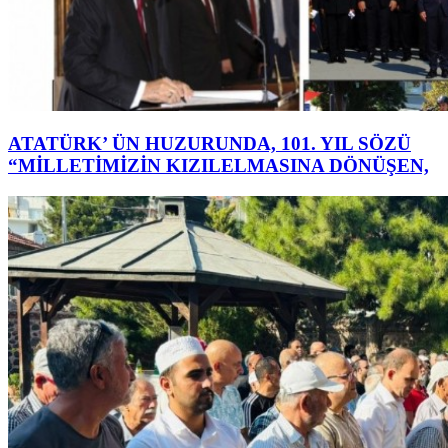
ATATÜRK’ ÜN HUZURUNDA, 101. YIL SÖZÜ
“MİLLETİMİZİN KIZILELMASINA DÖNÜŞEN,