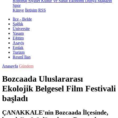
Röportaj
Siyaset
Kültür Ve Sanat
Ekonomi
Dünya
Magazin
Spor
Künye
İletişim
RSS
İlçe - Belde
Sağlık
Üniversite
Yaşam
Eğitim
Asayiş
Emlak
Turizm
Resmî İlan
Anasayfa
Gündem
Bozcaada Uluslararası
Ekolojik Belgesel Film Festivali
başladı
ÇANAKKALE'nin Bozcaada İlçesinde,