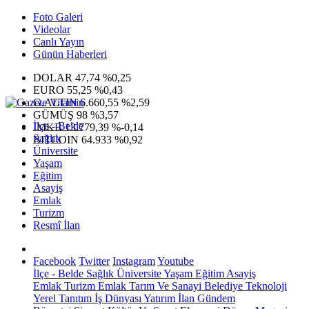
Foto Galeri
Videolar
Canlı Yayın
Günün Haberleri
DOLAR
47,74
%0,25
EURO
55,25
%0,43
G.ALTIN
6.660,55
%2,59
GÜMÜŞ
98
%3,57
İlçe - Belde
IMKB
13.779,39
%-0,14
Sağlık
BITCOIN
64.933
%0,92
Üniversite
Yaşam
Eğitim
Asayiş
Emlak
Turizm
Resmî İlan
Facebook
Twitter
Instagram
Youtube
İlçe - Belde
Sağlık
Üniversite
Yaşam
Eğitim
Asayiş
Emlak
Turizm
Emlak
Tarım Ve Sanayi
Belediye
Teknoloji
Yerel
Tanıtım
İş Dünyası
Yatırım
İlan
Gündem