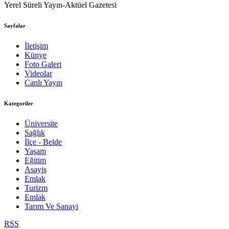
Yerel Süreli Yayın-Aktüel Gazetesi
Sayfalar
İletişim
Künye
Foto Galeri
Videolar
Canlı Yayın
Kategoriler
Üniversite
Sağlık
İlçe - Belde
Yaşam
Eğitim
Asayiş
Emlak
Turizm
Emlak
Tarım Ve Sanayi
RSS