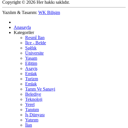
Copyright © 2026 Her hakkı saklıdır.
Yazılım & Tasarım:
WK Bilişim
Anasayfa
Kategoriler
Resmî İlan
İlçe - Belde
Sağlık
Üniversite
Yaşam
Eğitim
Asayiş
Emlak
Turizm
Emlak
Tarım Ve Sanayi
Belediye
Teknoloji
Yerel
Tanıtım
İş Dünyası
Yatırım
İlan