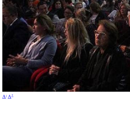
-
+
A
A