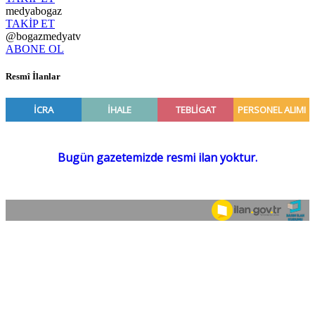
medyabogaz
TAKİP ET
@bogazmedyatv
ABONE OL
Resmî İlanlar