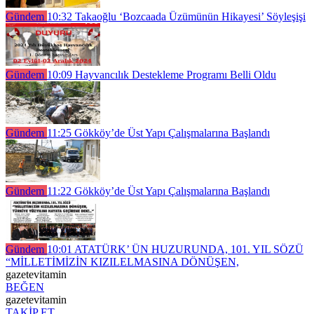
Gündem
10:32
Takaoğlu ‘Bozcaada Üzümünün Hikayesi’ Söyleşişi
Gündem
10:09
Hayvancılık Destekleme Programı Belli Oldu
Gündem
11:25
Gökköy’de Üst Yapı Çalışmalarına Başlandı
Gündem
11:22
Gökköy’de Üst Yapı Çalışmalarına Başlandı
Gündem
10:01
ATATÜRK’ ÜN HUZURUNDA, 101. YIL SÖZÜ
“MİLLETİMİZİN KIZILELMASINA DÖNÜŞEN,
gazetevitamin
BEĞEN
gazetevitamin
TAKİP ET