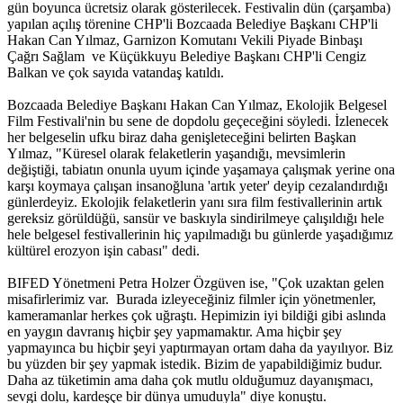
gün boyunca ücretsiz olarak gösterilecek. Festivalin dün (çarşamba)
yapılan açılış törenine CHP'li Bozcaada Belediye Başkanı CHP'li
Hakan Can Yılmaz, Garnizon Komutanı Vekili Piyade Binbaşı
Çağrı Sağlam ve Küçükkuyu Belediye Başkanı CHP'li Cengiz
Balkan ve çok sayıda vatandaş katıldı.
Bozcaada Belediye Başkanı Hakan Can Yılmaz, Ekolojik Belgesel
Film Festivali'nin bu sene de dopdolu geçeceğini söyledi. İzlenecek
her belgeselin ufku biraz daha genişleteceğini belirten Başkan
Yılmaz, "Küresel olarak felaketlerin yaşandığı, mevsimlerin
değiştiği, tabiatın onunla uyum içinde yaşamaya çalışmak yerine ona
karşı koymaya çalışan insanoğluna 'artık yeter' deyip cezalandırdığı
günlerdeyiz. Ekolojik felaketlerin yanı sıra film festivallerinin artık
gereksiz görüldüğü, sansür ve baskıyla sindirilmeye çalışıldığı hele
hele belgesel festivallerinin hiç yapılmadığı bu günlerde yaşadığımız
kültürel erozyon işin cabası" dedi.
BIFED Yönetmeni Petra Holzer Özgüven ise, "Çok uzaktan gelen
misafirlerimiz var. Burada izleyeceğiniz filmler için yönetmenler,
kameramanlar herkes çok uğraştı. Hepimizin iyi bildiği gibi aslında
en yaygın davranış hiçbir şey yapmamaktır. Ama hiçbir şey
yapmayınca bu hiçbir şeyi yaptırmayan ortam daha da yayılıyor. Biz
bu yüzden bir şey yapmak istedik. Bizim de yapabildiğimiz budur.
Daha az tüketimin ama daha çok mutlu olduğumuz dayanışmacı,
sevgi dolu, kardeşçe bir dünya umuduyla" diye konuştu.