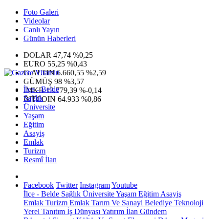
Foto Galeri
Videolar
Canlı Yayın
Günün Haberleri
DOLAR
47,74
%0,25
EURO
55,25
%0,43
G.ALTIN
6.660,55
%2,59
GÜMÜŞ
98
%3,57
İlçe - Belde
IMKB
13.779,39
%-0,14
Sağlık
BITCOIN
64.933
%0,86
Üniversite
Yaşam
Eğitim
Asayiş
Emlak
Turizm
Resmî İlan
Facebook
Twitter
Instagram
Youtube
İlçe - Belde
Sağlık
Üniversite
Yaşam
Eğitim
Asayiş
Emlak
Turizm
Emlak
Tarım Ve Sanayi
Belediye
Teknoloji
Yerel
Tanıtım
İş Dünyası
Yatırım
İlan
Gündem