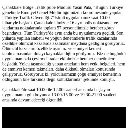
Çanakkale Bölge Trafik Şube Müdürü Yasin Pala, “Bugün Türkiye
genelinde Emniyet Genel Müdürlüğümüzün koordinesinde yapılan
‘Türkiye Trafik Güvenliği-7’ isimli uygulamamız saat 10.00
itibariyle başladı. Çanakkale ilimizde 16 ayrı polis noktasında ve
jandarma noktalarında toplam 57 personelimizle beraber görev
başındayız. Tüm Türkiye’de aynı anda bu uygulamaya geçildi. Son
yıllarda yapılan isabetli ve yoğun denetimlerle trafik kazalarında
özellikle ölümcül kazalarda azalmalar meydana geldiğini görüyoruz.
Ölümcül kazaların özellikle aşırı hız ve emniyet kemeri
takılmamasından dolayı kaynaklandığını görüyoruz. Biz de bugünkü
uygulamamızda çevirmeli radar ekibimizle beraber denetimlere
başladık. Yolcu taşımacılığı yapan araçların hem yetki belgeleri, hem
de emniyet kemeri takmaları, daha dikkatli olmaları konusunda
çalışıyoruz. Görüyoruz ki, yolcularımızın çoğu emniyet kemerinin
olduğunun bile farkında değil koltuklarında” şeklinde konuştu.
Çanakkale’de saat 10.00 ile 12.00 saatleri arasında başlayan
uygulamanın gün boyunca 13.00-15.00 ve 19.30-21.00 saatleri
arasında devam edeceği öğrenildi.