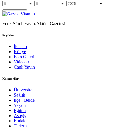
Yerel Süreli Yayın-Aktüel Gazetesi
Sayfalar
İletişim
Künye
Foto Galeri
Videolar
Canlı Yayın
Kategoriler
Üniversite
Sağlık
İlçe - Belde
Yaşam
Eğitim
Asayiş
Emlak
Turizm