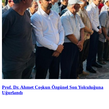
Prof. Dr. Ahmet Coşkun Özgünel Son Yolculuğuna
Uğurlandı