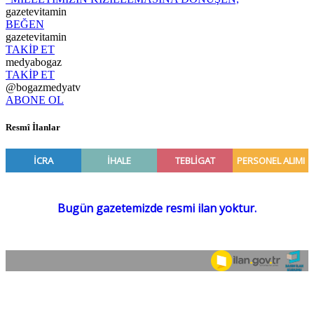
gazetevitamin
BEĞEN
gazetevitamin
TAKİP ET
medyabogaz
TAKİP ET
@bogazmedyatv
ABONE OL
Resmî İlanlar