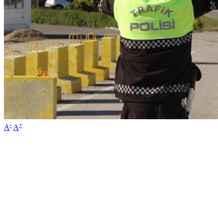
-
+
A
A