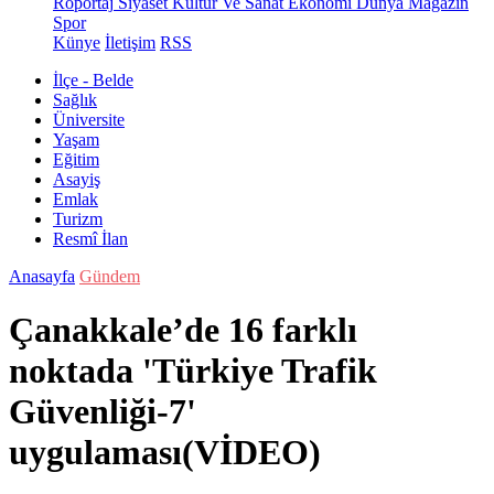
Röportaj
Siyaset
Kültür Ve Sanat
Ekonomi
Dünya
Magazin
Spor
Künye
İletişim
RSS
İlçe - Belde
Sağlık
Üniversite
Yaşam
Eğitim
Asayiş
Emlak
Turizm
Resmî İlan
Anasayfa
Gündem
Çanakkale’de 16 farklı
noktada 'Türkiye Trafik
Güvenliği-7'
uygulaması(VİDEO)