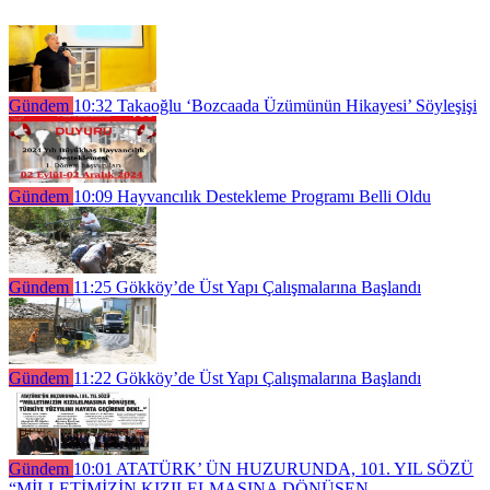
Gündem
10:32
Takaoğlu ‘Bozcaada Üzümünün Hikayesi’ Söyleşişi
Gündem
10:09
Hayvancılık Destekleme Programı Belli Oldu
Gündem
11:25
Gökköy’de Üst Yapı Çalışmalarına Başlandı
Gündem
11:22
Gökköy’de Üst Yapı Çalışmalarına Başlandı
Gündem
10:01
ATATÜRK’ ÜN HUZURUNDA, 101. YIL SÖZÜ
“MİLLETİMİZİN KIZILELMASINA DÖNÜŞEN,