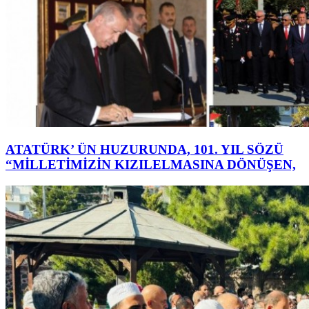
ATATÜRK’ ÜN HUZURUNDA, 101. YIL SÖZÜ
“MİLLETİMİZİN KIZILELMASINA DÖNÜŞEN,