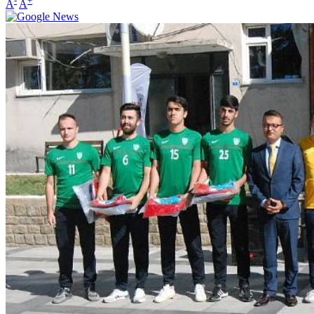
-
+
A
A