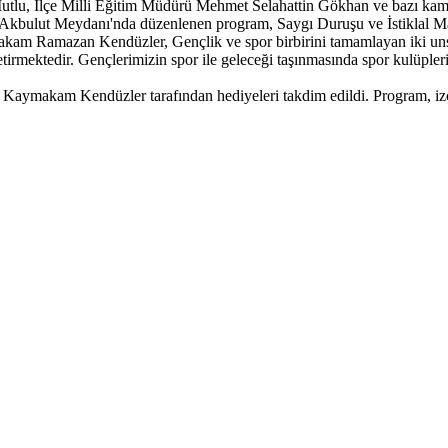
 İlçe Milli Eğitim Müdürü Mehmet Selahattin Gökhan ve bazı kamu kuru
rım Akbulut Meydanı'nda düzenlenen program, Saygı Duruşu ve İstiklal M
 Ramazan Kendüzler, Gençlik ve spor birbirini tamamlayan iki unsurdur
etirmektedir. Gençlerimizin spor ile geleceği taşınmasında spor kulüpler
Kaymakam Kendüzler tarafından hediyeleri takdim edildi. Program, izci