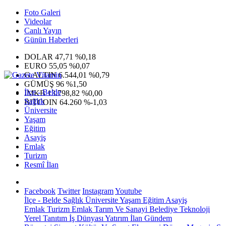
Foto Galeri
Videolar
Canlı Yayın
Günün Haberleri
DOLAR
47,71
%0,18
EURO
55,05
%0,07
G.ALTIN
6.544,01
%0,79
GÜMÜŞ
96
%1,50
İlçe - Belde
IMKB
13.798,82
%0,00
Sağlık
BITCOIN
64.260
%-1,03
Üniversite
Yaşam
Eğitim
Asayiş
Emlak
Turizm
Resmî İlan
Facebook
Twitter
Instagram
Youtube
İlçe - Belde
Sağlık
Üniversite
Yaşam
Eğitim
Asayiş
Emlak
Turizm
Emlak
Tarım Ve Sanayi
Belediye
Teknoloji
Yerel
Tanıtım
İş Dünyası
Yatırım
İlan
Gündem