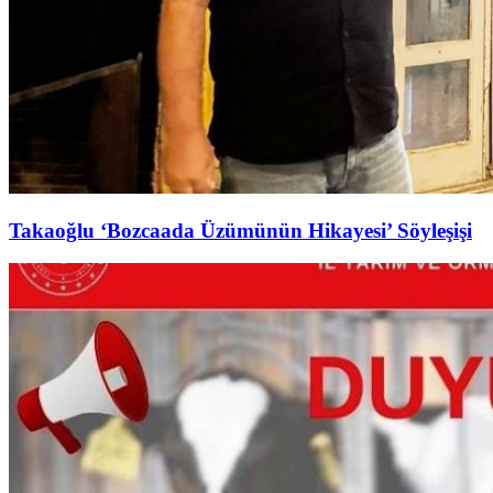
Takaoğlu ‘Bozcaada Üzümünün Hikayesi’ Söyleşişi