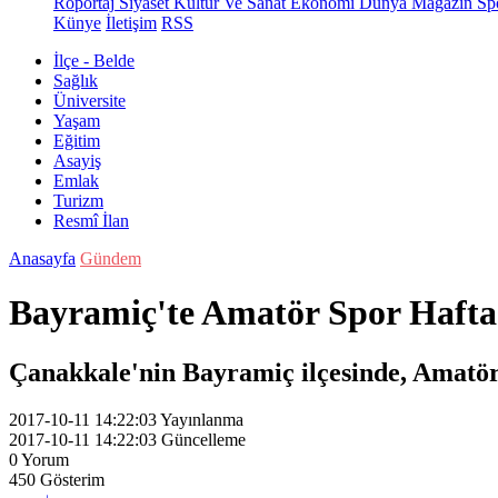
Röportaj
Siyaset
Kültür Ve Sanat
Ekonomi
Dünya
Magazin
Sp
Künye
İletişim
RSS
İlçe - Belde
Sağlık
Üniversite
Yaşam
Eğitim
Asayiş
Emlak
Turizm
Resmî İlan
Anasayfa
Gündem
Bayramiç'te Amatör Spor Hafta
Çanakkale'nin Bayramiç ilçesinde, Amatö
2017-10-11 14:22:03
Yayınlanma
2017-10-11 14:22:03
Güncelleme
0
Yorum
450
Gösterim