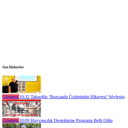
Son Haberler
Gündem
10:32
Takaoğlu ‘Bozcaada Üzümünün Hikayesi’ Söyleşişi
Gündem
10:09
Hayvancılık Destekleme Programı Belli Oldu