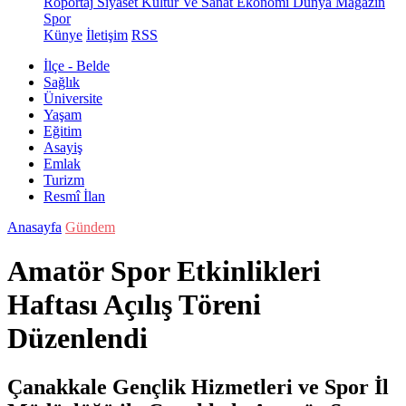
Röportaj
Siyaset
Kültür Ve Sanat
Ekonomi
Dünya
Magazin
Spor
Künye
İletişim
RSS
İlçe - Belde
Sağlık
Üniversite
Yaşam
Eğitim
Asayiş
Emlak
Turizm
Resmî İlan
Anasayfa
Gündem
Amatör Spor Etkinlikleri
Haftası Açılış Töreni
Düzenlendi
Çanakkale Gençlik Hizmetleri ve Spor İl