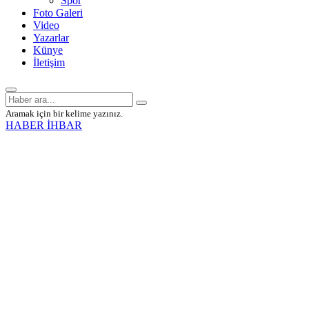
Spor
Foto Galeri
Video
Yazarlar
Künye
İletişim
Aramak için bir kelime yazınız.
HABER İHBAR