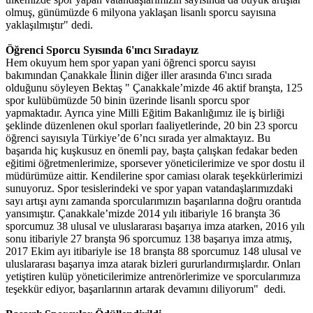
olmuş, günümüzde 6 milyona yaklaşan lisanlı sporcu sayısına
yaklaşılmıştır" dedi.
Öğrenci Sporcu Syısında 6'ıncı Sıradayız
Hem okuyum hem spor yapan yani öğrenci sporcu sayısı
bakımından Çanakkale İlinin diğer iller arasında 6'ıncı sırada
olduğunu söyleyen Bektaş " Çanakkale’mizde 46 aktif branşta, 125
spor kulübümüzde 50 binin üzerinde lisanlı sporcu spor
yapmaktadır. Ayrıca yine Milli Eğitim Bakanlığımız ile iş birliği
şeklinde düzenlenen okul sporları faaliyetlerinde, 20 bin 23 sporcu
öğrenci sayısıyla Türkiye’de 6’ncı sırada yer almaktayız. Bu
başarıda hiç kuşkusuz en önemli pay, başta çalışkan fedakar beden
eğitimi öğretmenlerimize, sporsever yöneticilerimize ve spor dostu il
müdürümüze aittir. Kendilerine spor camiası olarak teşekkürlerimizi
sunuyoruz. Spor tesislerindeki ve spor yapan vatandaşlarımızdaki
sayı artışı aynı zamanda sporcularımızın başarılarına doğru orantıda
yansımıştır. Çanakkale’mizde 2014 yılı itibariyle 16 branşta 36
sporcumuz 38 ulusal ve uluslararası başarıya imza atarken, 2016 yılı
sonu itibariyle 27 branşta 96 sporcumuz 138 başarıya imza atmış,
2017 Ekim ayı itibariyle ise 18 branşta 88 sporcumuz 148 ulusal ve
uluslararası başarıya imza atarak bizleri gururlandırmışlardır. Onları
yetiştiren kulüp yöneticilerimize antrenörlerimize ve sporcularımıza
teşekkür ediyor, başarılarının artarak devamını diliyorum" dedi.