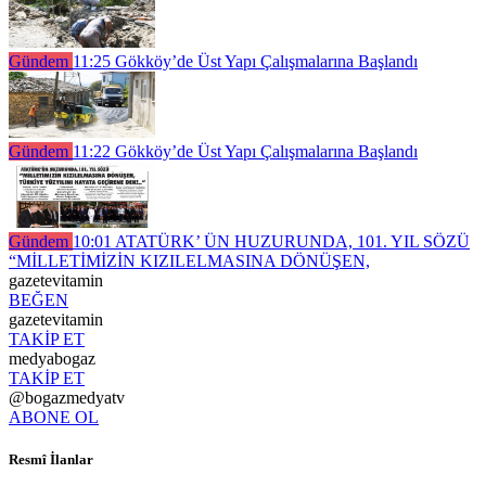
Gündem
11:25
Gökköy’de Üst Yapı Çalışmalarına Başlandı
Gündem
11:22
Gökköy’de Üst Yapı Çalışmalarına Başlandı
Gündem
10:01
ATATÜRK’ ÜN HUZURUNDA, 101. YIL SÖZÜ
“MİLLETİMİZİN KIZILELMASINA DÖNÜŞEN,
gazetevitamin
BEĞEN
gazetevitamin
TAKİP ET
medyabogaz
TAKİP ET
@bogazmedyatv
ABONE OL
Resmî İlanlar