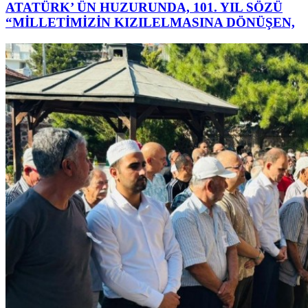
ATATÜRK’ ÜN HUZURUNDA, 101. YIL SÖZÜ
“MİLLETİMİZİN KIZILELMASINA DÖNÜŞEN,