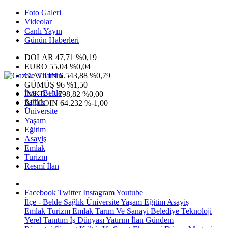
Foto Galeri
Videolar
Canlı Yayın
Günün Haberleri
DOLAR
47,71
%0,19
EURO
55,04
%0,04
G.ALTIN
6.543,88
%0,79
GÜMÜŞ
96
%1,50
İlçe - Belde
IMKB
13.798,82
%0,00
Sağlık
BITCOIN
64.232
%-1,00
Üniversite
Yaşam
Eğitim
Asayiş
Emlak
Turizm
Resmî İlan
Facebook
Twitter
Instagram
Youtube
İlçe - Belde
Sağlık
Üniversite
Yaşam
Eğitim
Asayiş
Emlak
Turizm
Emlak
Tarım Ve Sanayi
Belediye
Teknoloji
Yerel
Tanıtım
İş Dünyası
Yatırım
İlan
Gündem