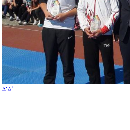
-
+
A
A