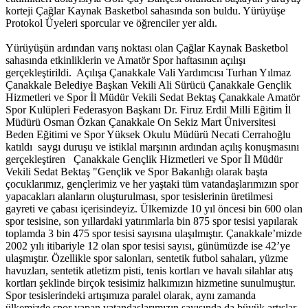
korteji Çağlar Kaynak Basketbol sahasında son buldu. Yürüyüşe
Protokol Üyeleri sporcular ve öğrenciler yer aldı.
Yürüyüşün ardından varış noktası olan Çağlar Kaynak Basketbol
sahasında etkinliklerin ve Amatör Spor haftasının açılışı
gerçekleştirildi. Açılışa Çanakkale Vali Yardımcısı Turhan Yılmaz
Çanakkale Belediye Başkan Vekili Ali Sürücü Çanakkale Gençlik
Hizmetleri ve Spor İl Müdür Vekili Sedat Bektaş Çanakkale Amatör
Spor Kulüpleri Federasyon Başkanı Dr. Firuz Erdil Milli Eğitim İl
Müdürü Osman Özkan Çanakkale On Sekiz Mart Üniversitesi
Beden Eğitimi ve Spor Yüksek Okulu Müdürü Necati Cerrahoğlu
katıldı saygı duruşu ve istiklal marşının ardından açılış konuşmasını
gerçekleştiren Çanakkale Gençlik Hizmetleri ve Spor İl Müdür
Vekili Sedat Bektaş "Gençlik ve Spor Bakanlığı olarak başta
çocuklarımız, gençlerimiz ve her yaştaki tüm vatandaşlarımızın spor
yapacakları alanların oluşturulması, spor tesislerinin üretilmesi
gayreti ve çabası içerisindeyiz. Ülkemizde 10 yıl öncesi bin 600 olan
spor tesisine, son yıllardaki yatırımlarla bin 875 spor tesisi yapılarak
toplamda 3 bin 475 spor tesisi sayısına ulaşılmıştır. Çanakkale’mizde
2002 yılı itibariyle 12 olan spor tesisi sayısı, günümüzde ise 42’ye
ulaşmıştır. Özellikle spor salonları, sentetik futbol sahaları, yüzme
havuzları, sentetik atletizm pisti, tenis kortları ve havalı silahlar atış
kortları şeklinde birçok tesisimiz halkımızın hizmetine sunulmuştur.
Spor tesislerindeki artışımıza paralel olarak, aynı zamanda
ülkemizde spor yapan vatandaşlarımızın sayısında da büyük artışlar