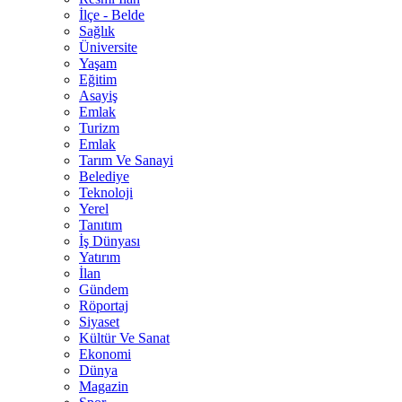
İlçe - Belde
Sağlık
Üniversite
Yaşam
Eğitim
Asayiş
Emlak
Turizm
Emlak
Tarım Ve Sanayi
Belediye
Teknoloji
Yerel
Tanıtım
İş Dünyası
Yatırım
İlan
Gündem
Röportaj
Siyaset
Kültür Ve Sanat
Ekonomi
Dünya
Magazin