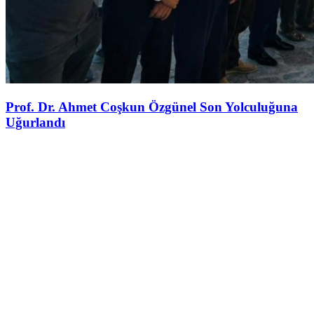
Prof. Dr. Ahmet Coşkun Özgünel Son Yolculuğuna
Uğurlandı