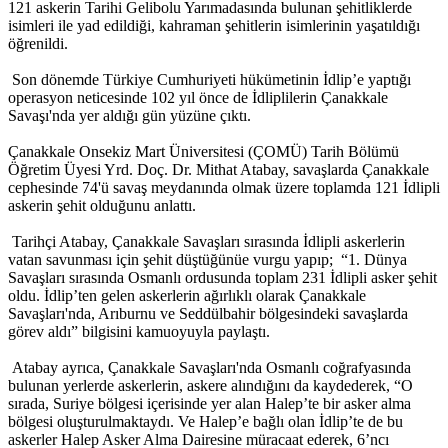
121 askerin Tarihi Gelibolu Yarımadasında bulunan şehitliklerde
isimleri ile yad edildiği, kahraman şehitlerin isimlerinin yaşatıldığı
öğrenildi.
Son dönemde Türkiye Cumhuriyeti hükümetinin İdlip’e yaptığı
operasyon neticesinde 102 yıl önce de İdliplilerin Çanakkale
Savaşı'nda yer aldığı gün yüzüne çıktı.
Çanakkale Onsekiz Mart Üniversitesi (ÇOMÜ) Tarih Bölümü
Öğretim Üyesi Yrd. Doç. Dr. Mithat Atabay, savaşlarda Çanakkale
cephesinde 74'ü savaş meydanında olmak üzere toplamda 121 İdlipli
askerin şehit olduğunu anlattı.
Tarihçi Atabay, Çanakkale Savaşları sırasında İdlipli askerlerin
vatan savunması için şehit düştüğünüe vurgu yapıp; “1. Dünya
Savaşları sırasında Osmanlı ordusunda toplam 231 İdlipli asker şehit
oldu. İdlip’ten gelen askerlerin ağırlıklı olarak Çanakkale
Savaşları'nda, Arıburnu ve Seddülbahir bölgesindeki savaşlarda
görev aldı” bilgisini kamuoyuyla paylaştı.
Atabay ayrıca, Çanakkale Savaşları'nda Osmanlı coğrafyasında
bulunan yerlerde askerlerin, askere alındığını da kaydederek, “O
sırada, Suriye bölgesi içerisinde yer alan Halep’te bir asker alma
bölgesi oluşturulmaktaydı. Ve Halep’e bağlı olan İdlip’te de bu
askerler Halep Asker Alma Dairesine müracaat ederek, 6’ncı