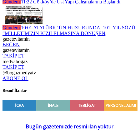
Gündem
11:22
Gökköy’de Üst Yapı Çalışmalarına Başlandı
Gündem
10:01
ATATÜRK’ ÜN HUZURUNDA, 101. YIL SÖZÜ
“MİLLETİMİZİN KIZILELMASINA DÖNÜŞEN,
gazetevitamin
BEĞEN
gazetevitamin
TAKİP ET
medyabogaz
TAKİP ET
@bogazmedyatv
ABONE OL
Resmî İlanlar