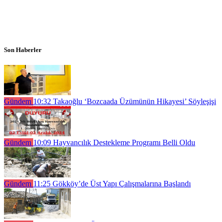
Son Haberler
Gündem
10:32
Takaoğlu ‘Bozcaada Üzümünün Hikayesi’ Söyleşişi
Gündem
10:09
Hayvancılık Destekleme Programı Belli Oldu
Gündem
11:25
Gökköy’de Üst Yapı Çalışmalarına Başlandı