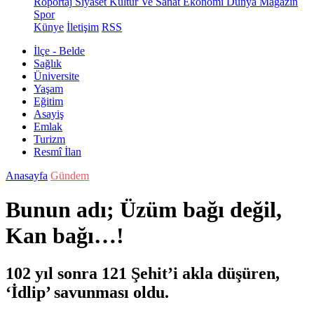
Röportaj
Siyaset
Kültür Ve Sanat
Ekonomi
Dünya
Magazin
Spor
Künye
İletişim
RSS
İlçe - Belde
Sağlık
Üniversite
Yaşam
Eğitim
Asayiş
Emlak
Turizm
Resmî İlan
Anasayfa
Gündem
Bunun adı; Üzüm bağı değil,
Kan bağı…!
102 yıl sonra 121 Şehit’i akla düşüren,
‘İdlip’ savunması oldu.