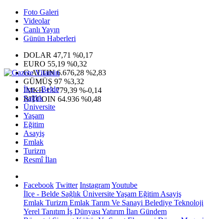
Foto Galeri
Videolar
Canlı Yayın
Günün Haberleri
DOLAR
47,71
%0,17
EURO
55,19
%0,32
G.ALTIN
6.676,28
%2,83
GÜMÜŞ
97
%3,32
İlçe - Belde
IMKB
13.779,39
%-0,14
Sağlık
BITCOIN
64.936
%0,48
Üniversite
Yaşam
Eğitim
Asayiş
Emlak
Turizm
Resmî İlan
Facebook
Twitter
Instagram
Youtube
İlçe - Belde
Sağlık
Üniversite
Yaşam
Eğitim
Asayiş
Emlak
Turizm
Emlak
Tarım Ve Sanayi
Belediye
Teknoloji
Yerel
Tanıtım
İş Dünyası
Yatırım
İlan
Gündem