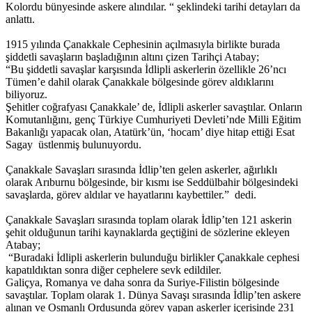
Kolordu bünyesinde askere alındılar. “ şeklindeki tarihi detayları da
anlattı.
1915 yılında Çanakkale Cephesinin açılmasıyla birlikte burada
şiddetli savaşların başladığının altını çizen Tarihçi Atabay;
“Bu şiddetli savaşlar karşısında İdlipli askerlerin özellikle 26’ncı
Tümen’e dahil olarak Çanakkale bölgesinde görev aldıklarını
biliyoruz.
Şehitler coğrafyası Çanakkale’ de, İdlipli askerler savaştılar. Onların
Komutanlığını, genç Türkiye Cumhuriyeti Devleti’nde Milli Eğitim
Bakanlığı yapacak olan, Atatürk’ün, ‘hocam’ diye hitap ettiği Esat
Sagay üstlenmiş bulunuyordu.
Çanakkale Savaşları sırasında İdlip’ten gelen askerler, ağırlıklı
olarak Arıburnu bölgesinde, bir kısmı ise Seddülbahir bölgesindeki
savaşlarda, görev aldılar ve hayatlarını kaybettiler.” dedi.
Çanakkale Savaşları sırasında toplam olarak İdlip’ten 121 askerin
şehit olduğunun tarihi kaynaklarda geçtiğini de sözlerine ekleyen
Atabay;
“Buradaki İdlipli askerlerin bulunduğu birlikler Çanakkale cephesi
kapatıldıktan sonra diğer cephelere sevk edildiler.
Galiçya, Romanya ve daha sonra da Suriye-Filistin bölgesinde
savaştılar. Toplam olarak 1. Dünya Savaşı sırasında İdlip’ten askere
alınan ve Osmanlı Ordusunda görev yapan askerler içerisinde 231