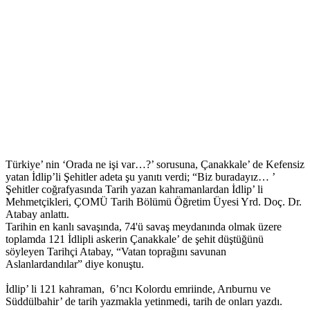
Türkiye’ nin ‘Orada ne işi var…?’ sorusuna, Çanakkale’ de Kefensiz
yatan İdlip’li Şehitler adeta şu yanıtı verdi; “Biz buradayız… ’
Şehitler coğrafyasında Tarih yazan kahramanlardan İdlip’ li
Mehmetçikleri, ÇOMÜ Tarih Bölümü Öğretim Üyesi Yrd. Doç. Dr.
Atabay anlattı.
Tarihin en kanlı savaşında, 74'ü savaş meydanında olmak üzere
toplamda 121 İdlipli askerin Çanakkale’ de şehit düştüğünü
söyleyen Tarihçi Atabay, “Vatan toprağını savunan
Aslanlardandılar” diye konuştu.
İdlip’ li 121 kahraman, 6’ncı Kolordu emriinde, Arıburnu ve
Süddülbahir’ de tarih yazmakla yetinmedi, tarih de onları yazdı.