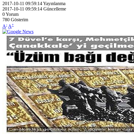
2017-10-11 09:59:14
Yayınlanma
2017-10-11 09:59:14
Güncelleme
0
Yorum
780
Gösterim
-
+
A
A