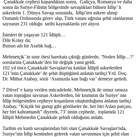
Çanakkale cephesi kapandıktan sonra, Galiçya, Romanya ve daha
sonra da Suriye-Filistin bölgesinde savaştıkları bilinen İdlip’ li
askerlerin 1. Dünya Savaşı sırasında, İdlip’ten askere alınıp
Osmanlı Ordusunda görev alıp, Türk vatanı uğruna şehit olanlarının
sayısının 231 olduğu tarihi kaynaklarda yer alıyor.
İsimleri ile yaşayan 121 İdlipli…
Dile Kolay da;
Bunun adı bir Asırlık bağ…
Mehmetçik’ in sınır ötesi harekata çıktığı günlerde, ‘Neden İdlip…?’
sorularına Çanakkale’den bir değişik yanıt geldi.
102 yıl önce Çanakkale Savaşları'na katılan İdlipli askerlerden
121’inin Çanakkale’ de şehit düştüğünü anlatan tarihçi Yrd. Doç.
Dr. Mithat Atabay, sözü ‘Aramızda kan bağı var’ demeye getirdi.
7 Düvel’ e karşı verilen mücadelede, Mehmetçik ile omuz omuza
vatan toprağını savunan Askerlerden, bir kısmının da Suriye’ nin
İdlip bölgesinden cepheye koşanların oluşturduğunu anlatan tarihçi
Atabay, “Küçük bir gurup gibi görülseler de, her biri Aslan parçası,
her biri kahramandı” diyerek, 73’ ünün cephede, toplamda 121
İdlipli Mehmedin Çanakkale şehidi olduğunu anlattı.
Tarihin en kanlı savaşlarından biri olan Çanakkale Savaşları'nda,
Suriye’nin İdlip kentinden gelerek vatan savunması için şehit olan