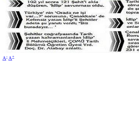
-
+
A
A