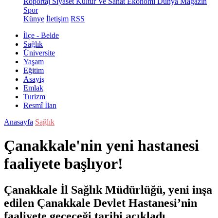
Röportaj
Siyaset
Kültür Ve Sanat
Ekonomi
Dünya
Magazin
Spor
Künye
İletişim
RSS
İlçe - Belde
Sağlık
Üniversite
Yaşam
Eğitim
Asayiş
Emlak
Turizm
Resmî İlan
Anasayfa
Sağlık
Çanakkale'nin yeni hastanesi
faaliyete başlıyor!
Çanakkale İl Sağlık Müdürlüğü, yeni inşa
edilen Çanakkale Devlet Hastanesi’nin
faaliyete geçeceği tarihi açıkladı.