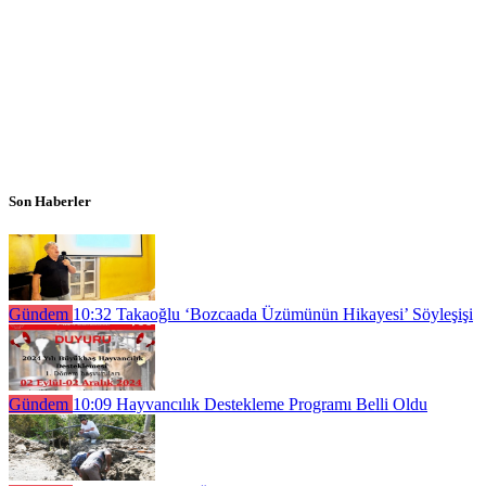
Son Haberler
Gündem
10:32
Takaoğlu ‘Bozcaada Üzümünün Hikayesi’ Söyleşişi
Gündem
10:09
Hayvancılık Destekleme Programı Belli Oldu