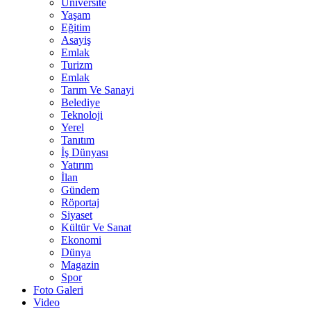
Üniversite
Yaşam
Eğitim
Asayiş
Emlak
Turizm
Emlak
Tarım Ve Sanayi
Belediye
Teknoloji
Yerel
Tanıtım
İş Dünyası
Yatırım
İlan
Gündem
Röportaj
Siyaset
Kültür Ve Sanat
Ekonomi
Dünya
Magazin
Spor
Foto Galeri
Video