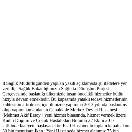
İl Sağlık Müdürlüğünden yapılan yazılı açıklamada şu ifadelere yer
verildi; “Sağlık Bakanlığımızın Sağlıkta Dönüşüm Projesi
Çerçevesinde başlattığı ülkemizde insan öncelikli hizmetler bütün
hızıyla devam etmektedir. Bu kapsamda yataklı tedavi hizmetlerinin
kalitesinin artırılması için ilimizde yapımına 2013 yılında başlanmış
olup yapımı tamamlanan Çanakkale Merkez Devlet Hastanesi
(Mehmet Akif Ersoy ) yeni hizmet binasında, hizmet vermek üzere
Kadın Doğum ve Çocuk Hastalıkları Bölümü 22 Ekim 2017
tarihinde faaliyete başlayacaktır. Eski Hastanenin toplam kapalı alanı
30 bin metrekare İken, Yeni Hastanede hizmet alanımız 75 bin