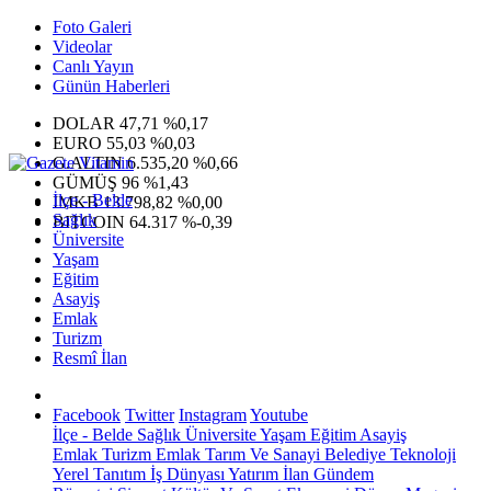
Foto Galeri
Videolar
Canlı Yayın
Günün Haberleri
DOLAR
47,71
%0,17
EURO
55,03
%0,03
G.ALTIN
6.535,20
%0,66
GÜMÜŞ
96
%1,43
İlçe - Belde
IMKB
13.798,82
%0,00
Sağlık
BITCOIN
64.317
%-0,39
Üniversite
Yaşam
Eğitim
Asayiş
Emlak
Turizm
Resmî İlan
Facebook
Twitter
Instagram
Youtube
İlçe - Belde
Sağlık
Üniversite
Yaşam
Eğitim
Asayiş
Emlak
Turizm
Emlak
Tarım Ve Sanayi
Belediye
Teknoloji
Yerel
Tanıtım
İş Dünyası
Yatırım
İlan
Gündem