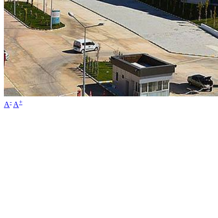
-
+
A
A