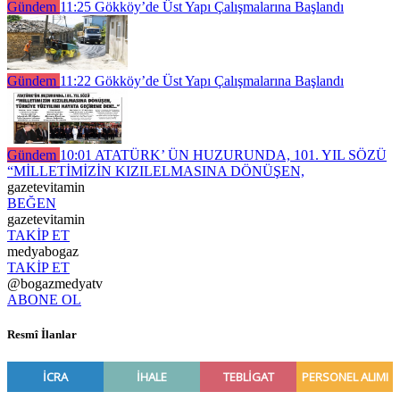
Gündem
11:25
Gökköy’de Üst Yapı Çalışmalarına Başlandı
Gündem
11:22
Gökköy’de Üst Yapı Çalışmalarına Başlandı
Gündem
10:01
ATATÜRK’ ÜN HUZURUNDA, 101. YIL SÖZÜ
“MİLLETİMİZİN KIZILELMASINA DÖNÜŞEN,
gazetevitamin
BEĞEN
gazetevitamin
TAKİP ET
medyabogaz
TAKİP ET
@bogazmedyatv
ABONE OL
Resmî İlanlar