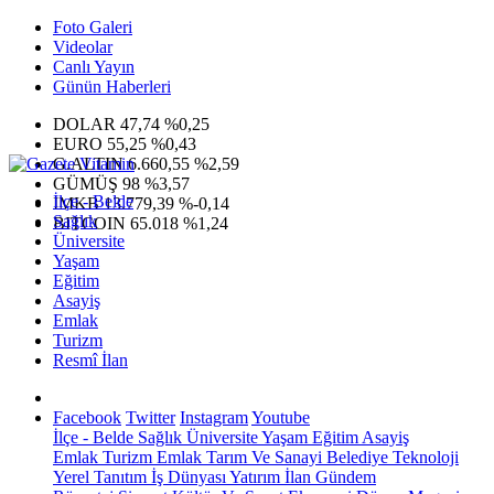
Foto Galeri
Videolar
Canlı Yayın
Günün Haberleri
DOLAR
47,74
%0,25
EURO
55,25
%0,43
G.ALTIN
6.660,55
%2,59
GÜMÜŞ
98
%3,57
İlçe - Belde
IMKB
13.779,39
%-0,14
Sağlık
BITCOIN
65.018
%1,24
Üniversite
Yaşam
Eğitim
Asayiş
Emlak
Turizm
Resmî İlan
Facebook
Twitter
Instagram
Youtube
İlçe - Belde
Sağlık
Üniversite
Yaşam
Eğitim
Asayiş
Emlak
Turizm
Emlak
Tarım Ve Sanayi
Belediye
Teknoloji
Yerel
Tanıtım
İş Dünyası
Yatırım
İlan
Gündem