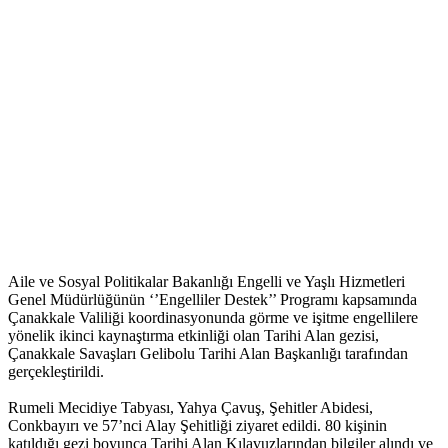
Aile ve Sosyal Politikalar Bakanlığı Engelli ve Yaşlı Hizmetleri
Genel Müdürlüğünün ‘’Engelliler Destek’’ Programı kapsamında
Çanakkale Valiliği koordinasyonunda görme ve işitme engellilere
yönelik ikinci kaynaştırma etkinliği olan Tarihi Alan gezisi,
Çanakkale Savaşları Gelibolu Tarihi Alan Başkanlığı tarafından
gerçekleştirildi.
Rumeli Mecidiye Tabyası, Yahya Çavuş, Şehitler Abidesi,
Conkbayırı ve 57’nci Alay Şehitliği ziyaret edildi. 80 kişinin
katıldığı gezi boyunca Tarihi Alan Kılavuzlarından bilgiler alındı ve