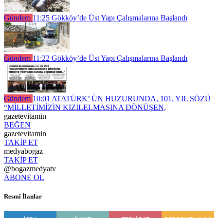
Gündem
11:25
Gökköy’de Üst Yapı Çalışmalarına Başlandı
Gündem
11:22
Gökköy’de Üst Yapı Çalışmalarına Başlandı
Gündem
10:01
ATATÜRK’ ÜN HUZURUNDA, 101. YIL SÖZÜ
“MİLLETİMİZİN KIZILELMASINA DÖNÜŞEN,
gazetevitamin
BEĞEN
gazetevitamin
TAKİP ET
medyabogaz
TAKİP ET
@bogazmedyatv
ABONE OL
Resmî İlanlar