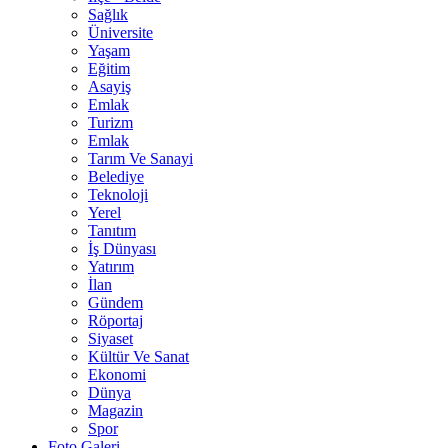
Sağlık
Üniversite
Yaşam
Eğitim
Asayiş
Emlak
Turizm
Emlak
Tarım Ve Sanayi
Belediye
Teknoloji
Yerel
Tanıtım
İş Dünyası
Yatırım
İlan
Gündem
Röportaj
Siyaset
Kültür Ve Sanat
Ekonomi
Dünya
Magazin
Spor
Foto Galeri