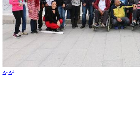
-
+
A
A