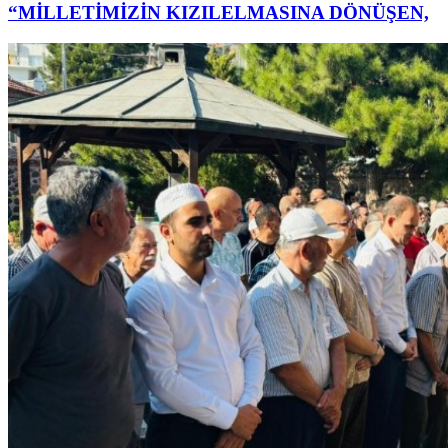
“MİLLETİMİZİN KIZILELMASINA DÖNÜŞEN,