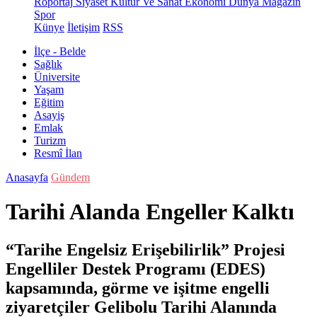
Röportaj
Siyaset
Kültür Ve Sanat
Ekonomi
Dünya
Magazin
Spor
Künye
İletişim
RSS
İlçe - Belde
Sağlık
Üniversite
Yaşam
Eğitim
Asayiş
Emlak
Turizm
Resmî İlan
Anasayfa
Gündem
Tarihi Alanda Engeller Kalktı
“Tarihe Engelsiz Erişebilirlik” Projesi
Engelliler Destek Programı (EDES)
kapsamında, görme ve işitme engelli
ziyaretçiler Gelibolu Tarihi Alanında