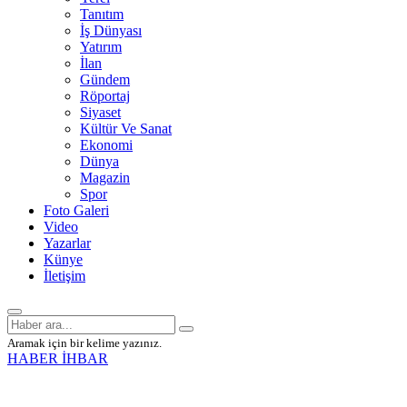
Tanıtım
İş Dünyası
Yatırım
İlan
Gündem
Röportaj
Siyaset
Kültür Ve Sanat
Ekonomi
Dünya
Magazin
Spor
Foto Galeri
Video
Yazarlar
Künye
İletişim
Aramak için bir kelime yazınız.
HABER İHBAR