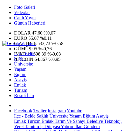
Foto Galeri
Videolar
Canlı Yayın
Günün Haberleri
DOLAR
47,60
%0,07
EURO
55,07
%0,11
G.ALTIN
6.533,73
%0,58
GÜMÜŞ
95
%-0,36
İlçe - Belde
IMKB
13.698,39
%-0,03
Sağlık
BITCOIN
64.867
%0,95
Üniversite
Yaşam
Eğitim
Asayiş
Emlak
Turizm
Resmî İlan
Facebook
Twitter
Instagram
Youtube
İlçe - Belde
Sağlık
Üniversite
Yaşam
Eğitim
Asayiş
Emlak
Turizm
Emlak
Tarım Ve Sanayi
Belediye
Teknoloji
Yerel
Tanıtım
İş Dünyası
Yatırım
İlan
Gündem