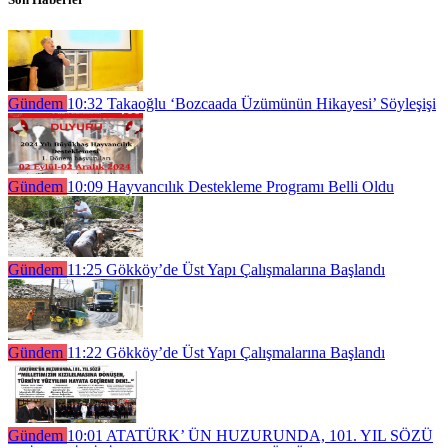
Gündem
10:32
Takaoğlu ‘Bozcaada Üzümünün Hikayesi’ Söyleşişi
Gündem
10:09
Hayvancılık Destekleme Programı Belli Oldu
Gündem
11:25
Gökköy’de Üst Yapı Çalışmalarına Başlandı
Gündem
11:22
Gökköy’de Üst Yapı Çalışmalarına Başlandı
Gündem
10:01
ATATÜRK’ ÜN HUZURUNDA, 101. YIL SÖZÜ