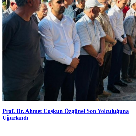
Prof. Dr. Ahmet Coşkun Özgünel Son Yolculuğuna
Uğurlandı