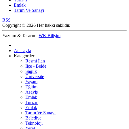
Emlak
Tarım Ve Sanayi
RSS
Copyright © 2026 Her hakkı saklıdır.
Yazılım & Tasarım:
WK Bilişim
Anasayfa
Kategoriler
Resmî İlan
İlçe - Belde
Sağlık
Üniversite
Yaşam
Eğitim
Asayiş
Emlak
Turizm
Emlak
Tarım Ve Sanayi
Belediye
Teknoloji
Yerel