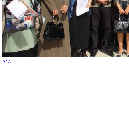
-
+
A
A