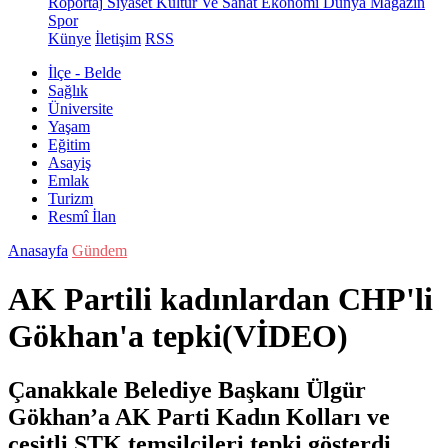
Röportaj
Siyaset
Kültür Ve Sanat
Ekonomi
Dünya
Magazin
Spor
Künye
İletişim
RSS
İlçe - Belde
Sağlık
Üniversite
Yaşam
Eğitim
Asayiş
Emlak
Turizm
Resmî İlan
Anasayfa
Gündem
AK Partili kadınlardan CHP'li
Gökhan'a tepki(VİDEO)
Çanakkale Belediye Başkanı Ülgür
Gökhan’a AK Parti Kadın Kolları ve
çeşitli STK temsilcileri tepki gösterdi.