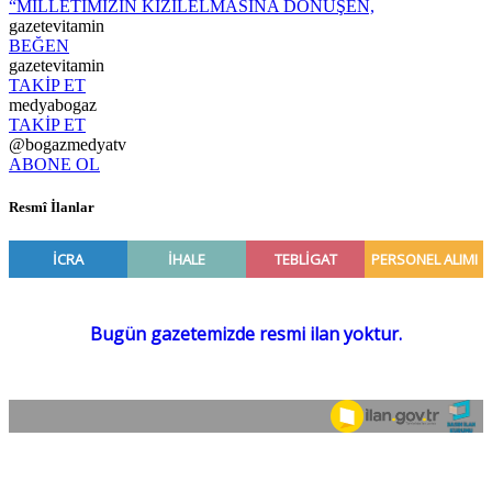
“MİLLETİMİZİN KIZILELMASINA DÖNÜŞEN,
gazetevitamin
BEĞEN
gazetevitamin
TAKİP ET
medyabogaz
TAKİP ET
@bogazmedyatv
ABONE OL
Resmî İlanlar