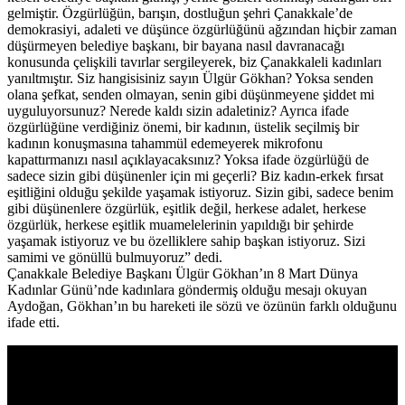
gelmiştir. Özgürlüğün, barışın, dostluğun şehri Çanakkale’de
demokrasiyi, adaleti ve düşünce özgürlüğünü ağzından hiçbir zaman
düşürmeyen belediye başkanı, bir bayana nasıl davranacağı
konusunda çelişkili tavırlar sergileyerek, biz Çanakkaleli kadınları
yanıltmıştır. Siz hangisisiniz sayın Ülgür Gökhan? Yoksa senden
olana şefkat, senden olmayan, senin gibi düşünmeyene şiddet mi
uyguluyorsunuz? Nerede kaldı sizin adaletiniz? Ayrıca ifade
özgürlüğüne verdiğiniz önemi, bir kadının, üstelik seçilmiş bir
kadının konuşmasına tahammül edemeyerek mikrofonu
kapattırmanızı nasıl açıklayacaksınız? Yoksa ifade özgürlüğü de
sadece sizin gibi düşünenler için mi geçerli? Biz kadın-erkek fırsat
eşitliğini olduğu şekilde yaşamak istiyoruz. Sizin gibi, sadece benim
gibi düşünenlere özgürlük, eşitlik değil, herkese adalet, herkese
özgürlük, herkese eşitlik muamelelerinin yapıldığı bir şehirde
yaşamak istiyoruz ve bu özelliklere sahip başkan istiyoruz. Sizi
samimi ve gönüllü bulmuyoruz” dedi.
Çanakkale Belediye Başkanı Ülgür Gökhan’ın 8 Mart Dünya
Kadınlar Günü’nde kadınlara göndermiş olduğu mesajı okuyan
Aydoğan, Gökhan’ın bu hareketi ile sözü ve özünün farklı olduğunu
ifade etti.