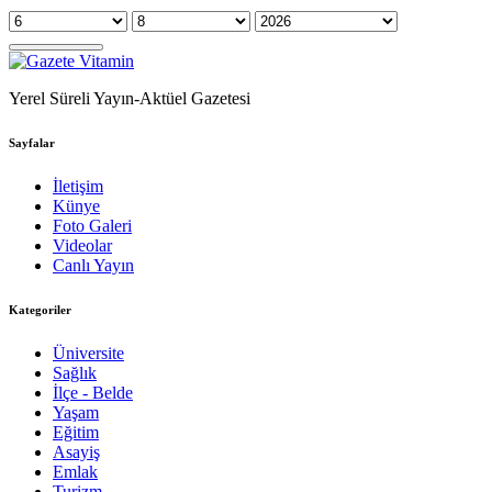
Yerel Süreli Yayın-Aktüel Gazetesi
Sayfalar
İletişim
Künye
Foto Galeri
Videolar
Canlı Yayın
Kategoriler
Üniversite
Sağlık
İlçe - Belde
Yaşam
Eğitim
Asayiş
Emlak
Turizm