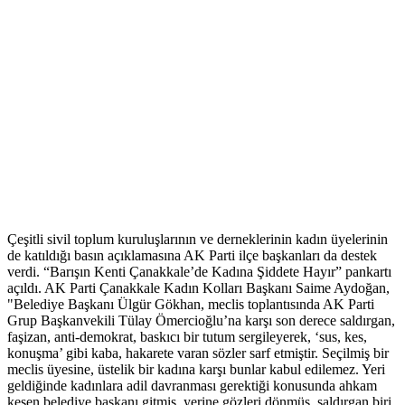
Çeşitli sivil toplum kuruluşlarının ve derneklerinin kadın üyelerinin
de katıldığı basın açıklamasına AK Parti ilçe başkanları da destek
verdi. “Barışın Kenti Çanakkale’de Kadına Şiddete Hayır” pankartı
açıldı. AK Parti Çanakkale Kadın Kolları Başkanı Saime Aydoğan,
"Belediye Başkanı Ülgür Gökhan, meclis toplantısında AK Parti
Grup Başkanvekili Tülay Ömercioğlu’na karşı son derece saldırgan,
faşizan, anti-demokrat, baskıcı bir tutum sergileyerek, ‘sus, kes,
konuşma’ gibi kaba, hakarete varan sözler sarf etmiştir. Seçilmiş bir
meclis üyesine, üstelik bir kadına karşı bunlar kabul edilemez. Yeri
geldiğinde kadınlara adil davranması gerektiği konusunda ahkam
kesen belediye başkanı gitmiş, yerine gözleri dönmüş, saldırgan biri