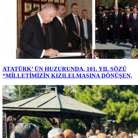
ATATÜRK’ ÜN HUZURUNDA, 101. YIL SÖZÜ
“MİLLETİMİZİN KIZILELMASINA DÖNÜŞEN,