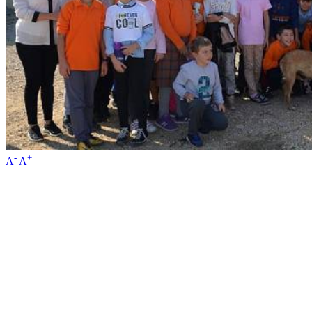
-
+
A
A