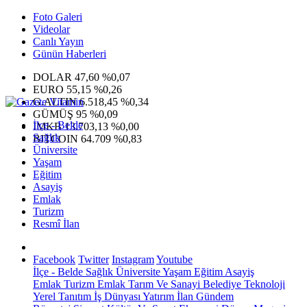
Foto Galeri
Videolar
Canlı Yayın
Günün Haberleri
DOLAR
47,60
%0,07
EURO
55,15
%0,26
G.ALTIN
6.518,45
%0,34
GÜMÜŞ
95
%0,09
İlçe - Belde
IMKB
13.703,13
%0,00
Sağlık
BITCOIN
64.709
%0,83
Üniversite
Yaşam
Eğitim
Asayiş
Emlak
Turizm
Resmî İlan
Facebook
Twitter
Instagram
Youtube
İlçe - Belde
Sağlık
Üniversite
Yaşam
Eğitim
Asayiş
Emlak
Turizm
Emlak
Tarım Ve Sanayi
Belediye
Teknoloji
Yerel
Tanıtım
İş Dünyası
Yatırım
İlan
Gündem