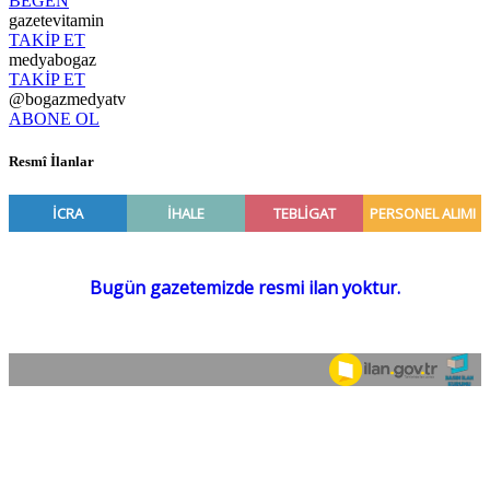
BEĞEN
gazetevitamin
TAKİP ET
medyabogaz
TAKİP ET
@bogazmedyatv
ABONE OL
Resmî İlanlar