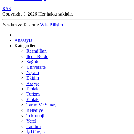
RSS
Copyright © 2026 Her hakkı saklıdır.
Yazılım & Tasarım:
WK Bilişim
Anasayfa
Kategoriler
Resmî İlan
İlçe - Belde
Sağlık
Üniversite
Yaşam
Eğitim
Asayiş
Emlak
Turizm
Emlak
Tarım Ve Sanayi
Belediye
Teknoloji
Yerel
Tanıtım
İş Dünyası