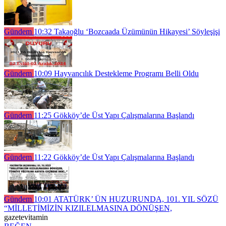
Gündem
10:32
Takaoğlu ‘Bozcaada Üzümünün Hikayesi’ Söyleşişi
Gündem
10:09
Hayvancılık Destekleme Programı Belli Oldu
Gündem
11:25
Gökköy’de Üst Yapı Çalışmalarına Başlandı
Gündem
11:22
Gökköy’de Üst Yapı Çalışmalarına Başlandı
Gündem
10:01
ATATÜRK’ ÜN HUZURUNDA, 101. YIL SÖZÜ
“MİLLETİMİZİN KIZILELMASINA DÖNÜŞEN,
gazetevitamin