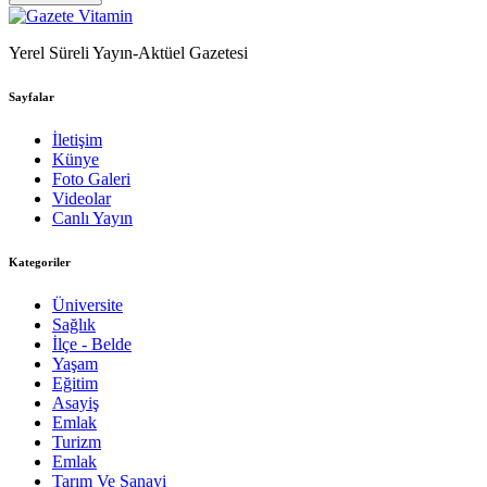
Yerel Süreli Yayın-Aktüel Gazetesi
Sayfalar
İletişim
Künye
Foto Galeri
Videolar
Canlı Yayın
Kategoriler
Üniversite
Sağlık
İlçe - Belde
Yaşam
Eğitim
Asayiş
Emlak
Turizm
Emlak
Tarım Ve Sanayi