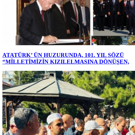
ATATÜRK’ ÜN HUZURUNDA, 101. YIL SÖZÜ
“MİLLETİMİZİN KIZILELMASINA DÖNÜŞEN,