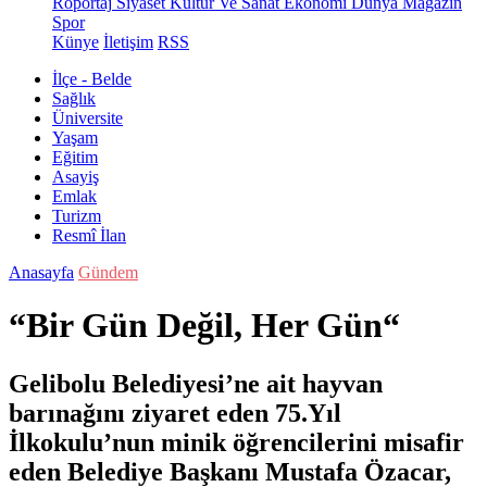
Röportaj
Siyaset
Kültür Ve Sanat
Ekonomi
Dünya
Magazin
Spor
Künye
İletişim
RSS
İlçe - Belde
Sağlık
Üniversite
Yaşam
Eğitim
Asayiş
Emlak
Turizm
Resmî İlan
Anasayfa
Gündem
“Bir Gün Değil, Her Gün“
Gelibolu Belediyesi’ne ait hayvan
barınağını ziyaret eden 75.Yıl
İlkokulu’nun minik öğrencilerini misafir
eden Belediye Başkanı Mustafa Özacar,