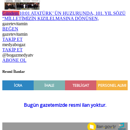
Gündem
10:01
ATATÜRK’ ÜN HUZURUNDA, 101. YIL SÖZÜ
“MİLLETİMİZİN KIZILELMASINA DÖNÜŞEN,
gazetevitamin
BEĞEN
gazetevitamin
TAKİP ET
medyabogaz
TAKİP ET
@bogazmedyatv
ABONE OL
Resmî İlanlar