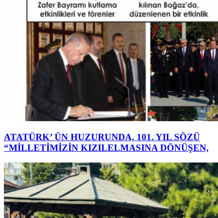
ATATÜRK’ ÜN HUZURUNDA, 101. YIL SÖZÜ
“MİLLETİMİZİN KIZILELMASINA DÖNÜŞEN,