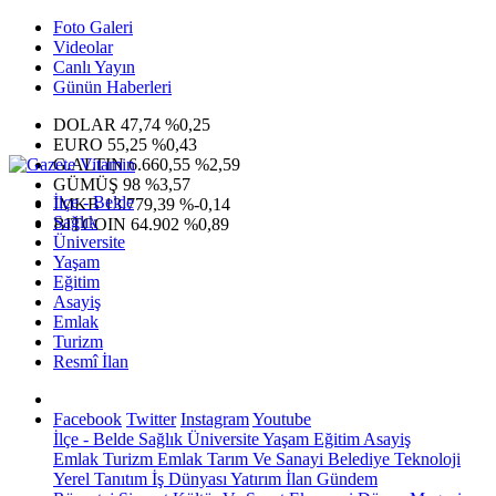
Foto Galeri
Videolar
Canlı Yayın
Günün Haberleri
DOLAR
47,74
%0,25
EURO
55,25
%0,43
G.ALTIN
6.660,55
%2,59
GÜMÜŞ
98
%3,57
İlçe - Belde
IMKB
13.779,39
%-0,14
Sağlık
BITCOIN
64.902
%0,89
Üniversite
Yaşam
Eğitim
Asayiş
Emlak
Turizm
Resmî İlan
Facebook
Twitter
Instagram
Youtube
İlçe - Belde
Sağlık
Üniversite
Yaşam
Eğitim
Asayiş
Emlak
Turizm
Emlak
Tarım Ve Sanayi
Belediye
Teknoloji
Yerel
Tanıtım
İş Dünyası
Yatırım
İlan
Gündem