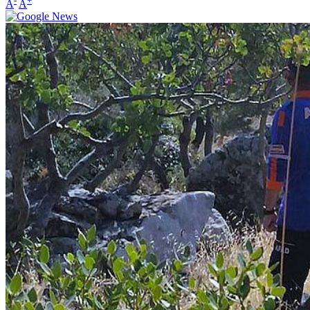
-
+
A
A