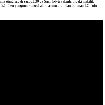
ma günü sabah saat 03:30'da Sazlı köyü yakınlarındaki makilik
 düşünülen yangının kontrol alınmasının ardından bulunan İ.G. 'nin