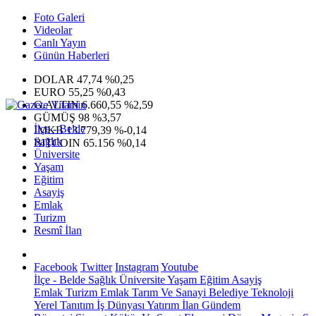
Foto Galeri
Videolar
Canlı Yayın
Günün Haberleri
DOLAR
47,74
%0,25
EURO
55,25
%0,43
G.ALTIN
6.660,55
%2,59
GÜMÜŞ
98
%3,57
İlçe - Belde
IMKB
13.779,39
%-0,14
Sağlık
BITCOIN
65.156
%0,14
Üniversite
Yaşam
Eğitim
Asayiş
Emlak
Turizm
Resmî İlan
Facebook
Twitter
Instagram
Youtube
İlçe - Belde
Sağlık
Üniversite
Yaşam
Eğitim
Asayiş
Emlak
Turizm
Emlak
Tarım Ve Sanayi
Belediye
Teknoloji
Yerel
Tanıtım
İş Dünyası
Yatırım
İlan
Gündem