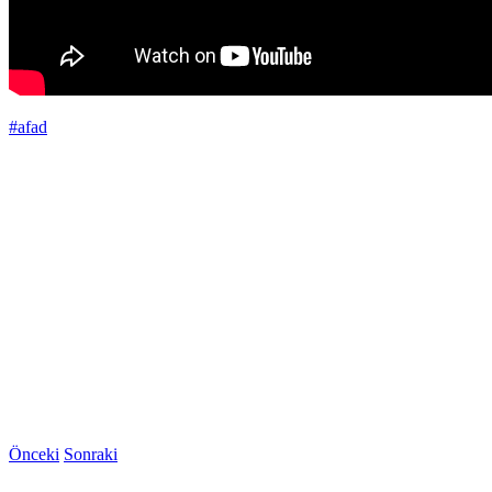
#afad
Önceki
Sonraki