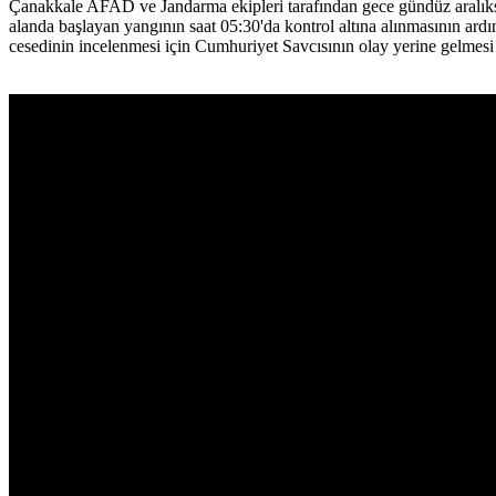
Çanakkale AFAD ve Jandarma ekipleri tarafından gece gündüz aralıks
alanda başlayan yangının saat 05:30'da kontrol altına alınmasının ard
cesedinin incelenmesi için Cumhuriyet Savcısının olay yerine gelmesi b