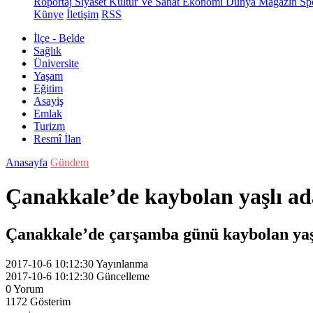
Röportaj
Siyaset
Kültür Ve Sanat
Ekonomi
Dünya
Magazin
Sp
Künye
İletişim
RSS
İlçe - Belde
Sağlık
Üniversite
Yaşam
Eğitim
Asayiş
Emlak
Turizm
Resmî İlan
Anasayfa
Gündem
Çanakkale’de kaybolan yaşlı 
Çanakkale’de çarşamba günü kaybolan yaş
2017-10-6 10:12:30
Yayınlanma
2017-10-6 10:12:30
Güncelleme
0
Yorum
1172
Gösterim