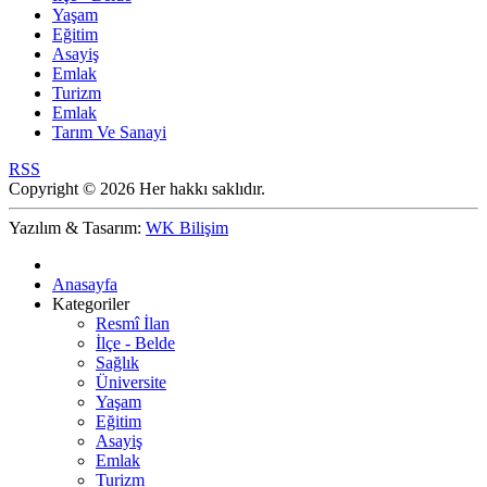
Yaşam
Eğitim
Asayiş
Emlak
Turizm
Emlak
Tarım Ve Sanayi
RSS
Copyright © 2026 Her hakkı saklıdır.
Yazılım & Tasarım:
WK Bilişim
Anasayfa
Kategoriler
Resmî İlan
İlçe - Belde
Sağlık
Üniversite
Yaşam
Eğitim
Asayiş
Emlak
Turizm