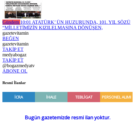
Gündem
10:01
ATATÜRK’ ÜN HUZURUNDA, 101. YIL SÖZÜ
“MİLLETİMİZİN KIZILELMASINA DÖNÜŞEN,
gazetevitamin
BEĞEN
gazetevitamin
TAKİP ET
medyabogaz
TAKİP ET
@bogazmedyatv
ABONE OL
Resmî İlanlar