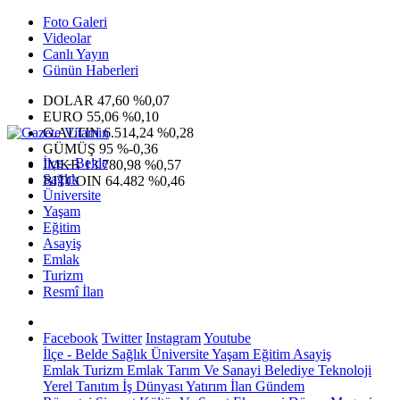
Foto Galeri
Videolar
Canlı Yayın
Günün Haberleri
DOLAR
47,60
%0,07
EURO
55,06
%0,10
G.ALTIN
6.514,24
%0,28
GÜMÜŞ
95
%-0,36
İlçe - Belde
IMKB
13.780,98
%0,57
Sağlık
BITCOIN
64.482
%0,46
Üniversite
Yaşam
Eğitim
Asayiş
Emlak
Turizm
Resmî İlan
Facebook
Twitter
Instagram
Youtube
İlçe - Belde
Sağlık
Üniversite
Yaşam
Eğitim
Asayiş
Emlak
Turizm
Emlak
Tarım Ve Sanayi
Belediye
Teknoloji
Yerel
Tanıtım
İş Dünyası
Yatırım
İlan
Gündem