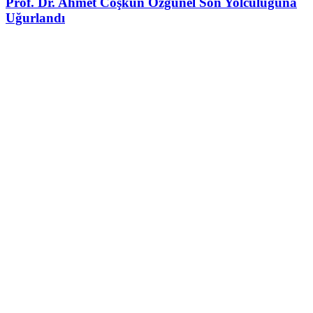
Prof. Dr. Ahmet Coşkun Özgünel Son Yolculuğuna
Uğurlandı