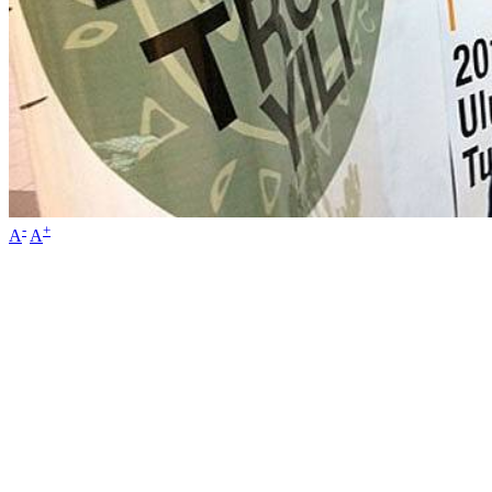
-
+
A
A