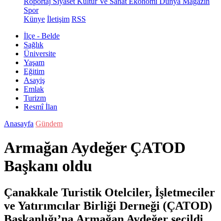
Röportaj
Siyaset
Kültür Ve Sanat
Ekonomi
Dünya
Magazin
Spor
Künye
İletişim
RSS
İlçe - Belde
Sağlık
Üniversite
Yaşam
Eğitim
Asayiş
Emlak
Turizm
Resmî İlan
Anasayfa
Gündem
Armağan Aydeğer ÇATOD
Başkanı oldu
Çanakkale Turistik Otelciler, İşletmeciler
ve Yatırımcılar Birliği Derneği (ÇATOD)
Başkanlığı’na Armağan Aydeğer seçildi.