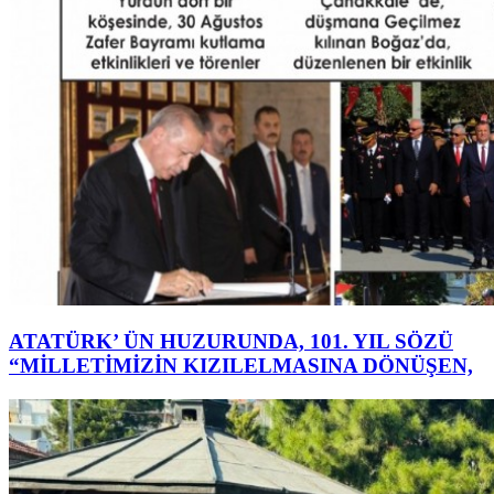
ATATÜRK’ ÜN HUZURUNDA, 101. YIL SÖZÜ
“MİLLETİMİZİN KIZILELMASINA DÖNÜŞEN,