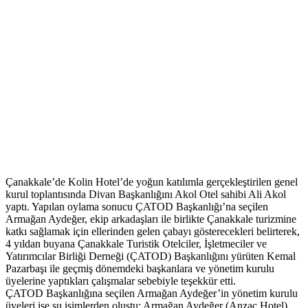
Çanakkale’de Kolin Hotel’de yoğun katılımla gerçekleştirilen genel
kurul toplantısında Divan Başkanlığını Akol Otel sahibi Ali Akol
yaptı. Yapılan oylama sonucu ÇATOD Başkanlığı’na seçilen
Armağan Aydeğer, ekip arkadaşları ile birlikte Çanakkale turizmine
katkı sağlamak için ellerinden gelen çabayı gösterecekleri belirterek,
4 yıldan buyana Çanakkale Turistik Otelciler, İşletmeciler ve
Yatırımcılar Birliği Derneği (ÇATOD) Başkanlığını yürüten Kemal
Pazarbaşı ile geçmiş dönemdeki başkanlara ve yönetim kurulu
üyelerine yaptıkları çalışmalar sebebiyle teşekkür etti.
ÇATOD Başkanlığına seçilen Armağan Aydeğer’in yönetim kurulu
üyeleri ise şu isimlerden oluştu: Armağan Aydeğer (Anzac Hotel),