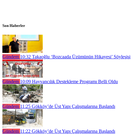
Son Haberler
Gündem
10:32
Takaoğlu ‘Bozcaada Üzümünün Hikayesi’ Söyleşişi
Gündem
10:09
Hayvancılık Destekleme Programı Belli Oldu
Gündem
11:25
Gökköy’de Üst Yapı Çalışmalarına Başlandı
Gündem
11:22
Gökköy’de Üst Yapı Çalışmalarına Başlandı