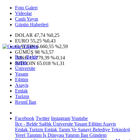
Foto Galeri
Videolar
Canlı Yayın
Günün Haberleri
DOLAR
47,74
%0,25
EURO
55,25
%0,43
G.ALTIN
6.660,55
%2,59
GÜMÜŞ
98
%3,57
İlçe - Belde
IMKB
13.779,39
%-0,14
Sağlık
BITCOIN
65.018
%1,31
Üniversite
Yaşam
Eğitim
Asayiş
Emlak
Turizm
Resmî İlan
Facebook
Twitter
Instagram
Youtube
İlçe - Belde
Sağlık
Üniversite
Yaşam
Eğitim
Asayiş
Emlak
Turizm
Emlak
Tarım Ve Sanayi
Belediye
Teknoloji
Yerel
Tanıtım
İş Dünyası
Yatırım
İlan
Gündem