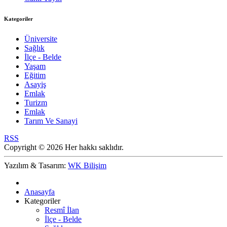
Kategoriler
Üniversite
Sağlık
İlçe - Belde
Yaşam
Eğitim
Asayiş
Emlak
Turizm
Emlak
Tarım Ve Sanayi
RSS
Copyright © 2026 Her hakkı saklıdır.
Yazılım & Tasarım:
WK Bilişim
Anasayfa
Kategoriler
Resmî İlan
İlçe - Belde