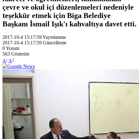
çevre ve okul içi düzenlemeleri nedeniyle
teşekkür etmek için Biga Belediye
Başkanı İsmail Işık'ı kahvaltıya davet etti.
2017-10-4 15:17:59
Yayınlanma
2017-10-4 15:17:59
Güncelleme
0
Yorum
563
Gösterim
-
+
A
A