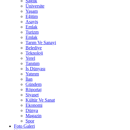
Sağlık
Üniversite
Yaşam
Eğitim
Asayiş
Emlak
Turizm
Emlak
Tarım Ve Sanayi
Belediye
Teknoloji
Yerel
Tanıtım
İş Dünyası
Yatırım
İlan
Gündem
Röportaj
Siyaset
Kültür Ve Sanat
Ekonomi
Dünya
Magazin
Spor
Foto Galeri