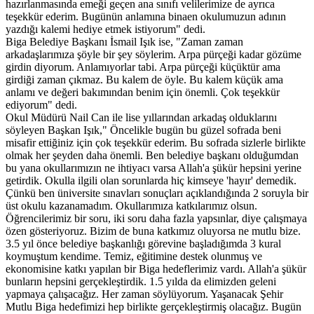
hazırlanmasında emeği geçen ana sınıfı velilerimize de ayrıca
teşekkür ederim. Bugünün anlamına binaen okulumuzun adının
yazdığı kalemi hediye etmek istiyorum" dedi.
Biga Belediye Başkanı İsmail Işık ise, "Zaman zaman
arkadaşlarımıza şöyle bir şey söylerim. Arpa pürçeği kadar gözüme
girdin diyorum. Anlamıyorlar tabi. Arpa pürçeği küçüktür ama
girdiği zaman çıkmaz. Bu kalem de öyle. Bu kalem küçük ama
anlamı ve değeri bakımından benim için önemli. Çok teşekkür
ediyorum" dedi.
Okul Müdürü Nail Can ile lise yıllarından arkadaş olduklarını
söyleyen Başkan Işık," Öncelikle bugün bu güzel sofrada beni
misafir ettiğiniz için çok teşekkür ederim. Bu sofrada sizlerle birlikte
olmak her şeyden daha önemli. Ben belediye başkanı olduğumdan
bu yana okullarımızın ne ihtiyacı varsa Allah'a şükür hepsini yerine
getirdik. Okulla ilgili olan sorunlarda hiç kimseye 'hayır' demedik.
Çünkü ben üniversite sınavları sonuçları açıklandığında 2 soruyla bir
üst okulu kazanamadım. Okullarımıza katkılarımız olsun.
Öğrencilerimiz bir soru, iki soru daha fazla yapsınlar, diye çalışmaya
özen gösteriyoruz. Bizim de buna katkımız oluyorsa ne mutlu bize.
3.5 yıl önce belediye başkanlığı görevine başladığımda 3 kural
koymuştum kendime. Temiz, eğitimine destek olunmuş ve
ekonomisine katkı yapılan bir Biga hedeflerimiz vardı. Allah'a şükür
bunların hepsini gerçekleştirdik. 1.5 yılda da elimizden geleni
yapmaya çalışacağız. Her zaman söylüyorum. Yaşanacak Şehir
Mutlu Biga hedefimizi hep birlikte gerçekleştirmiş olacağız. Bugün