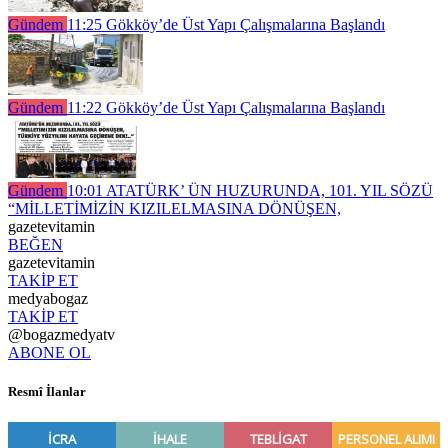
Gündem
11:25
Gökköy’de Üst Yapı Çalışmalarına Başlandı
Gündem
11:22
Gökköy’de Üst Yapı Çalışmalarına Başlandı
Gündem
10:01
ATATÜRK’ ÜN HUZURUNDA, 101. YIL SÖZÜ
“MİLLETİMİZİN KIZILELMASINA DÖNÜŞEN,
gazetevitamin
BEĞEN
gazetevitamin
TAKİP ET
medyabogaz
TAKİP ET
@bogazmedyatv
ABONE OL
Resmî İlanlar