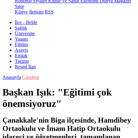
Röportaj
Siyaset
Kültür Ve Sanat
Ekonomi
Dünya
Magazin
Spor
Künye
İletişim
RSS
İlçe - Belde
Sağlık
Üniversite
Yaşam
Eğitim
Asayiş
Emlak
Turizm
Resmî İlan
Anasayfa
Gündem
Başkan Işık: "Eğitimi çok
önemsiyoruz"
Çanakkale'nin Biga ilçesinde, Hamdibey
Ortaokulu ve İmam Hatip Ortaokulu
idareci ve öğretmenleri, tamamlanan