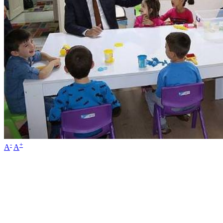
-
+
A
A