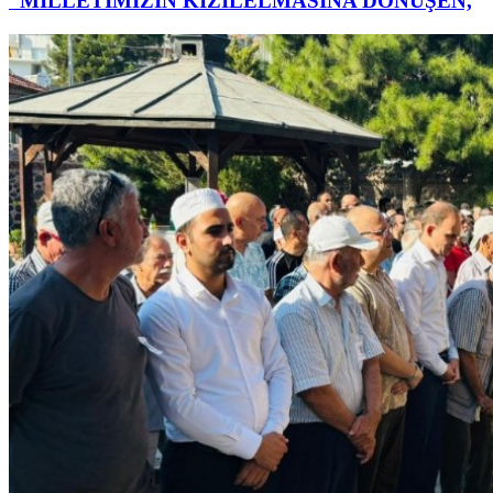
“MİLLETİMİZİN KIZILELMASINA DÖNÜŞEN,