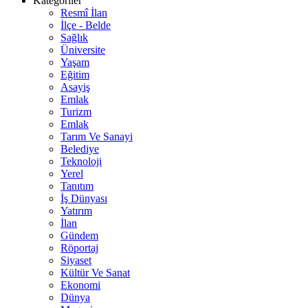
Kategoriler
Resmî İlan
İlçe - Belde
Sağlık
Üniversite
Yaşam
Eğitim
Asayiş
Emlak
Turizm
Emlak
Tarım Ve Sanayi
Belediye
Teknoloji
Yerel
Tanıtım
İş Dünyası
Yatırım
İlan
Gündem
Röportaj
Siyaset
Kültür Ve Sanat
Ekonomi
Dünya