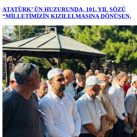
ATATÜRK’ ÜN HUZURUNDA, 101. YIL SÖZÜ
“MİLLETİMİZİN KIZILELMASINA DÖNÜŞEN,