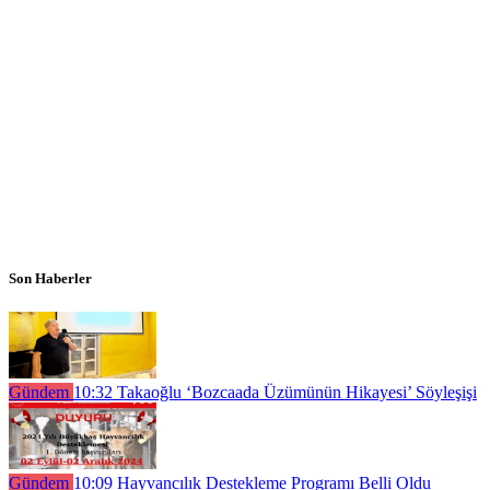
Son Haberler
Gündem
10:32
Takaoğlu ‘Bozcaada Üzümünün Hikayesi’ Söyleşişi
Gündem
10:09
Hayvancılık Destekleme Programı Belli Oldu