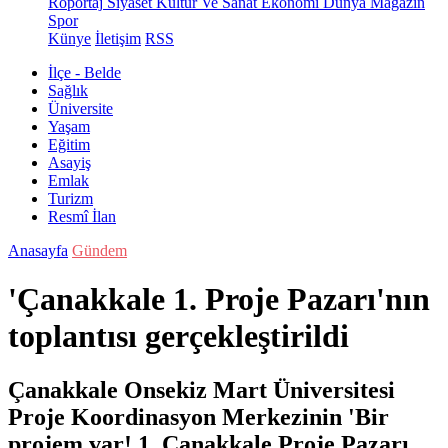
Röportaj
Siyaset
Kültür Ve Sanat
Ekonomi
Dünya
Magazin
Spor
Künye
İletişim
RSS
İlçe - Belde
Sağlık
Üniversite
Yaşam
Eğitim
Asayiş
Emlak
Turizm
Resmî İlan
Anasayfa
Gündem
'Çanakkale 1. Proje Pazarı'nın
toplantısı gerçekleştirildi
Çanakkale Onsekiz Mart Üniversitesi
Proje Koordinasyon Merkezinin 'Bir
projem var! 1. Çanakkale Proje Pazarı