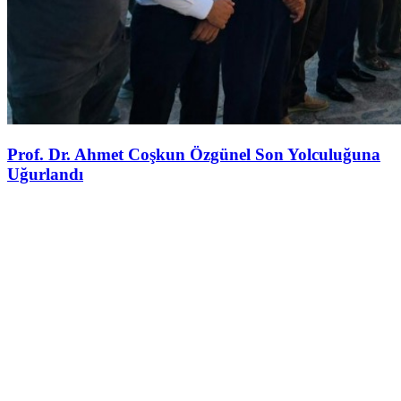
Prof. Dr. Ahmet Coşkun Özgünel Son Yolculuğuna
Uğurlandı