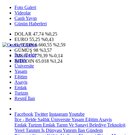
Foto Galeri
Videolar
Canlı Yayın
Günün Haberleri
DOLAR
47,74
%0,25
EURO
55,25
%0,43
G.ALTIN
6.660,55
%2,59
GÜMÜŞ
98
%3,57
İlçe - Belde
IMKB
13.779,39
%-0,14
Sağlık
BITCOIN
65.018
%1,24
Üniversite
Yaşam
Eğitim
Asayiş
Emlak
Turizm
Resmî İlan
Facebook
Twitter
Instagram
Youtube
İlçe - Belde
Sağlık
Üniversite
Yaşam
Eğitim
Asayiş
Emlak
Turizm
Emlak
Tarım Ve Sanayi
Belediye
Teknoloji
Yerel
Tanıtım
İş Dünyası
Yatırım
İlan
Gündem