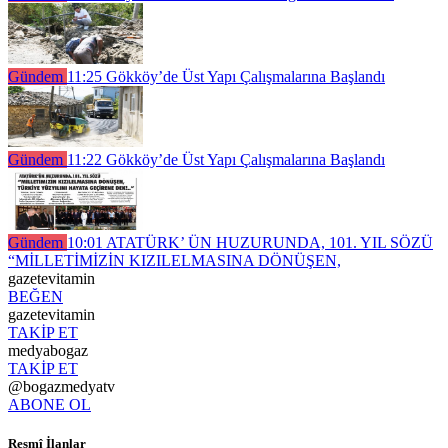
Gündem
11:25
Gökköy’de Üst Yapı Çalışmalarına Başlandı
Gündem
11:22
Gökköy’de Üst Yapı Çalışmalarına Başlandı
Gündem
10:01
ATATÜRK’ ÜN HUZURUNDA, 101. YIL SÖZÜ
“MİLLETİMİZİN KIZILELMASINA DÖNÜŞEN,
gazetevitamin
BEĞEN
gazetevitamin
TAKİP ET
medyabogaz
TAKİP ET
@bogazmedyatv
ABONE OL
Resmî İlanlar