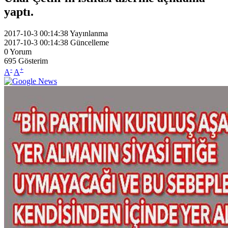
yaptı.
2017-10-3 00:14:38
Yayınlanma
2017-10-3 00:14:38
Güncelleme
0
Yorum
695
Gösterim
-
+
A
A