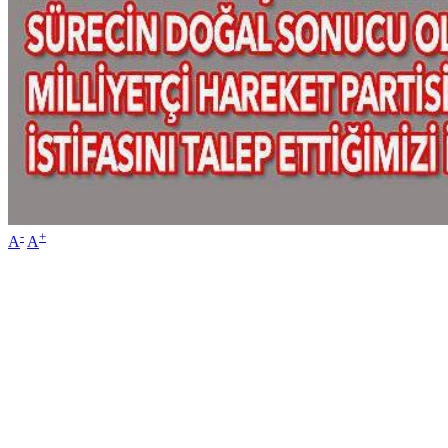
-
+
A
A