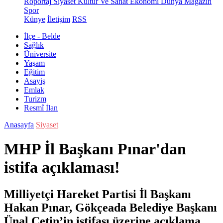
Röportaj
Siyaset
Kültür Ve Sanat
Ekonomi
Dünya
Magazin
Spor
Künye
İletişim
RSS
İlçe - Belde
Sağlık
Üniversite
Yaşam
Eğitim
Asayiş
Emlak
Turizm
Resmî İlan
Anasayfa
Siyaset
MHP İl Başkanı Pınar'dan
istifa açıklaması!
Milliyetçi Hareket Partisi İl Başkanı
Hakan Pınar, Gökçeada Belediye Başkanı
Ünal Çetin’in istifası üzerine açıklama