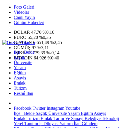
Foto Galeri
Videolar
Canlı Yayın
Günün Haberleri
DOLAR
47,70
%0,16
EURO
55,20
%0,35
G.ALTIN
6.651,49
%2,45
GÜMÜŞ
97
%3,11
İlçe - Belde
IMKB
13.779,39
%-0,14
Sağlık
BITCOIN
64.926
%0,40
Üniversite
Yaşam
Eğitim
Asayiş
Emlak
Turizm
Resmî İlan
Facebook
Twitter
Instagram
Youtube
İlçe - Belde
Sağlık
Üniversite
Yaşam
Eğitim
Asayiş
Emlak
Turizm
Emlak
Tarım Ve Sanayi
Belediye
Teknoloji
Yerel
Tanıtım
İş Dünyası
Yatırım
İlan
Gündem