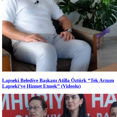
Lapseki Belediye Başkanı Atilla Öztürk “Tek Arzum
Lapseki’ye Hizmet Etmek” (Videolu)