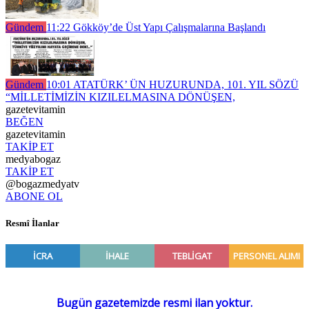
Gündem
11:22
Gökköy’de Üst Yapı Çalışmalarına Başlandı
Gündem
10:01
ATATÜRK’ ÜN HUZURUNDA, 101. YIL SÖZÜ
“MİLLETİMİZİN KIZILELMASINA DÖNÜŞEN,
gazetevitamin
BEĞEN
gazetevitamin
TAKİP ET
medyabogaz
TAKİP ET
@bogazmedyatv
ABONE OL
Resmî İlanlar