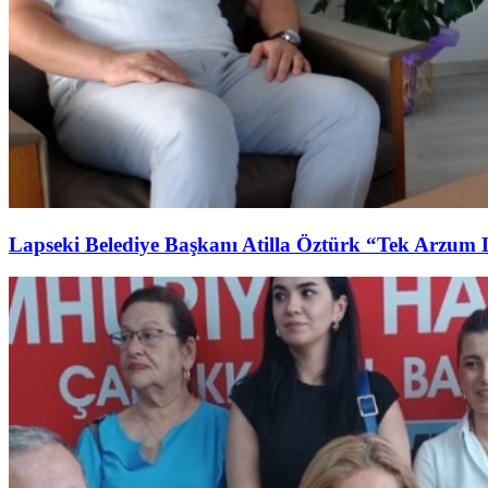
Lapseki Belediye Başkanı Atilla Öztürk “Tek Arzum 