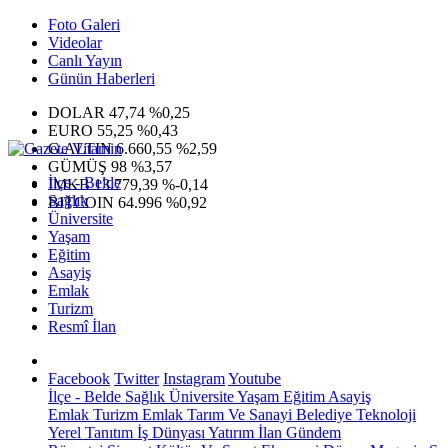
Foto Galeri
Videolar
Canlı Yayın
Günün Haberleri
DOLAR
47,74
%0,25
EURO
55,25
%0,43
G.ALTIN
6.660,55
%2,59
GÜMÜŞ
98
%3,57
İlçe - Belde
IMKB
13.779,39
%-0,14
Sağlık
BITCOIN
64.996
%0,92
Üniversite
Yaşam
Eğitim
Asayiş
Emlak
Turizm
Resmî İlan
Facebook
Twitter
Instagram
Youtube
İlçe - Belde
Sağlık
Üniversite
Yaşam
Eğitim
Asayiş
Emlak
Turizm
Emlak
Tarım Ve Sanayi
Belediye
Teknoloji
Yerel
Tanıtım
İş Dünyası
Yatırım
İlan
Gündem