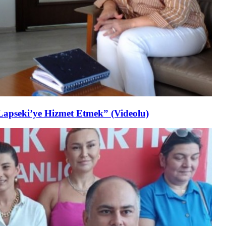
Lapseki’ye Hizmet Etmek” (Videolu)