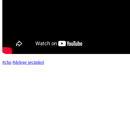
#chp
#delege seçimleri