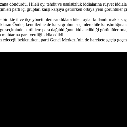
döndürdü. Hileli oy, tehdit ve usulsüzlük iddialarına rüşvet iddiaları e
çimleri parti içi grupları karşı karşıya getirirken ortaya yeni görüntüle
 birlikte il ve ilçe yönetimleri sandıklara hileli oylar kullandırmakla suç
ran Önder, kendilerine de karşı grubun seçimlere hile karıştırdığına 
e seçiminde partililere para dağıtıldığının iddia edildiği görüntüler ort
 muhtarına para verdiği iddia edildi.
m edeceği beklenirken, parti Genel Merkezi’nin de harekete geçip geç