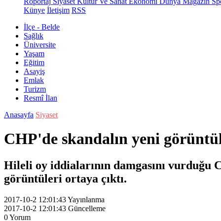
Röportaj
Siyaset
Kültür Ve Sanat
Ekonomi
Dünya
Magazin
Sp
Künye
İletişim
RSS
İlçe - Belde
Sağlık
Üniversite
Yaşam
Eğitim
Asayiş
Emlak
Turizm
Resmî İlan
Anasayfa
Siyaset
CHP'de skandalın yeni görüntü
Hileli oy iddialarının damgasını vurduğu C
görüntüleri ortaya çıktı.
2017-10-2 12:01:43
Yayınlanma
2017-10-2 12:01:43
Güncelleme
0
Yorum