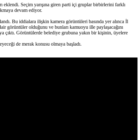
klendi. Seçim yarışına giren parti içi gruplar birbirlerini farklı
r çıkmaya devam ediyor.
landı. Bu iddialara ilişkin kamera görüntüleri basında yer alınca İl
dair görüntüler olduğunu ve bunları kamuoyu ille paylaşacağını
aya çıktı. Görüntülerde belediye grubuna yakın bir kişinin, üyelere
meyeceği de merak konusu olmaya başladı.