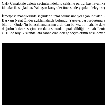
CHP Çanakkale delege seçimlerindeki iç çekişme partiyi kaynayan kazana 
iddialar ile suçladılar. Yaklaşan kongreler öncesinde yapılan delege se
İsmetpaşa mahallesinde seçimlerin iptal edilmesine yol açan iddialar ile
Başkanı Nejat Önder açıklamalarda bulundu. Yargıya başvurduğunu akta
bildirdi. Önder’in bu açıklamalarının ardından bu kez bir mahalle deleg
dağıtılmak üzere seçimlerin daha sonradan iptal edildiği bir mahallenin
CHP’de büyük skandallara sahne olan delege seçimlerinin nasıl deva