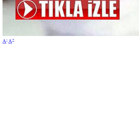
-
+
A
A