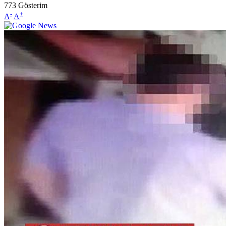
773
Gösterim
-
+
A
A