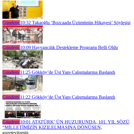
Gündem
10:32
Takaoğlu ‘Bozcaada Üzümünün Hikayesi’ Söyleşişi
Gündem
10:09
Hayvancılık Destekleme Programı Belli Oldu
Gündem
11:25
Gökköy’de Üst Yapı Çalışmalarına Başlandı
Gündem
11:22
Gökköy’de Üst Yapı Çalışmalarına Başlandı
Gündem
10:01
ATATÜRK’ ÜN HUZURUNDA, 101. YIL SÖZÜ
“MİLLETİMİZİN KIZILELMASINA DÖNÜŞEN,
gazetevitamin