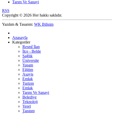
Tarım Ve Sanayi
RSS
Copyright © 2026 Her hakkı saklıdır.
Yazılım & Tasarım:
WK Bilişim
Anasayfa
Kategoriler
Resmî İlan
İlçe - Belde
Sağlık
Üniversite
Yaşam
Eğitim
Asayiş
Emlak
Turizm
Emlak
Tarım Ve Sanayi
Belediye
Teknoloji
Yerel
Tanıtım