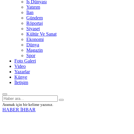
İş Dünyası
Yatırım
İlan
Gündem
Röportaj
Siyaset
Kültür Ve Sanat
Ekonomi
Dünya
Magazin
Spor
Foto Galeri
Video
Yazarlar
Künye
İletişim
Aramak için bir kelime yazınız.
HABER İHBAR