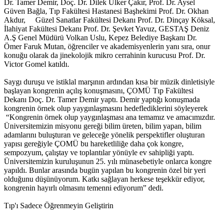
Dr. Tamer Demir, Doç. Dr. Dilek Ülker Çakır, Prof. Dr. Aysel
Güven Bağla, Tıp Fakültesi Hastanesi Başhekimi Prof. Dr. Okhan
Akdur, Güzel Sanatlar Fakültesi Dekanı Prof. Dr. Dinçay Köksal,
İlahiyat Fakültesi Dekanı Prof. Dr. Şevket Yavuz, GESTAŞ Deniz
A.Ş Genel Müdürü Volkan Uslu, Kepez Belediye Başkanı Dr.
Ömer Faruk Mutan, öğrenciler ve akademisyenlerin yanı sıra, onur
konuğu olarak da jinekolojik mikro cerrahinin kurucusu Prof. Dr.
Victor Gomel katıldı.
Saygı duruşu ve istiklal marşının ardından kısa bir müzik dinletisiyle
başlayan kongrenin açılış konuşmasını, ÇOMÜ Tıp Fakültesi
Dekanı Doç. Dr. Tamer Demir yaptı. Demir yaptığı konuşmada
kongrenin örnek olup yaygınlaşmasını hedeflediklerini söyleyerek
“Kongrenin örnek olup yaygınlaşması ana temamız ve amacımızdır.
Üniversitemizin misyonu gereği bilim üreten, bilim yapan, bilim
adamlarını buluşturan ve geleceğe yönelik perspektifler oluşturan
yapısı gereğiyle ÇOMÜ bu hareketliliğe daha çok kongre,
sempozyum, çalıştay ve toplantılar yönüyle ev sahipliği yaptı.
Üniversitemizin kuruluşunun 25. yılı münasebetiyle onlarca kongre
yapıldı. Bunlar arasında bugün yapılan bu kongrenin özel bir yeri
olduğunu düşünüyorum. Katkı sağlayan herkese teşekkür ediyor,
kongrenin hayırlı olmasını temenni ediyorum” dedi.
Tıp'ı Sadece Öğrenmeyin Geliştirin