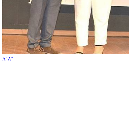
-
+
A
A