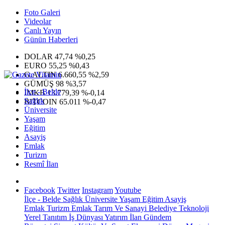
Foto Galeri
Videolar
Canlı Yayın
Günün Haberleri
DOLAR
47,74
%0,25
EURO
55,25
%0,43
G.ALTIN
6.660,55
%2,59
GÜMÜŞ
98
%3,57
İlçe - Belde
IMKB
13.779,39
%-0,14
Sağlık
BITCOIN
65.011
%-0,47
Üniversite
Yaşam
Eğitim
Asayiş
Emlak
Turizm
Resmî İlan
Facebook
Twitter
Instagram
Youtube
İlçe - Belde
Sağlık
Üniversite
Yaşam
Eğitim
Asayiş
Emlak
Turizm
Emlak
Tarım Ve Sanayi
Belediye
Teknoloji
Yerel
Tanıtım
İş Dünyası
Yatırım
İlan
Gündem