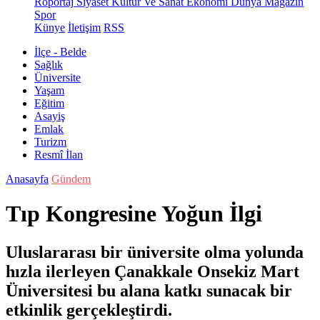
Röportaj
Siyaset
Kültür Ve Sanat
Ekonomi
Dünya
Magazin
Spor
Künye
İletişim
RSS
İlçe - Belde
Sağlık
Üniversite
Yaşam
Eğitim
Asayiş
Emlak
Turizm
Resmî İlan
Anasayfa
Gündem
Tıp Kongresine Yoğun İlgi
Uluslararası bir üniversite olma yolunda
hızla ilerleyen Çanakkale Onsekiz Mart
Üniversitesi bu alana katkı sunacak bir
etkinlik gerçekleştirdi.