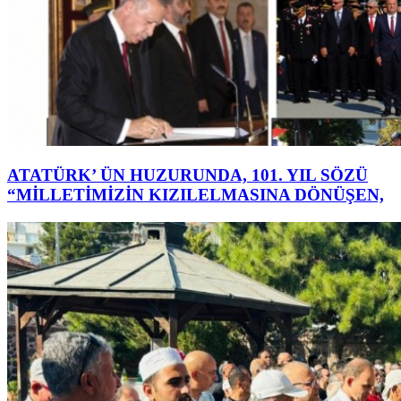
ATATÜRK’ ÜN HUZURUNDA, 101. YIL SÖZÜ
“MİLLETİMİZİN KIZILELMASINA DÖNÜŞEN,