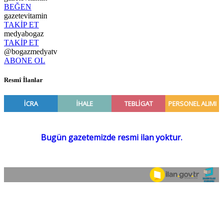
BEĞEN
gazetevitamin
TAKİP ET
medyabogaz
TAKİP ET
@bogazmedyatv
ABONE OL
Resmî İlanlar