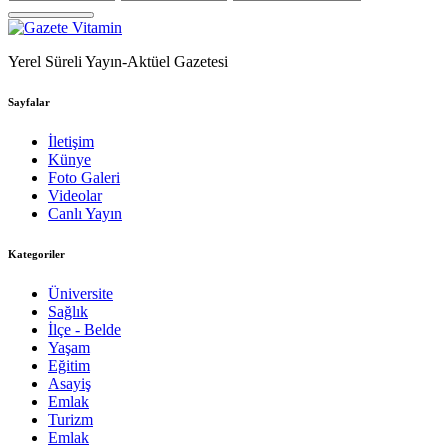
Yerel Süreli Yayın-Aktüel Gazetesi
Sayfalar
İletişim
Künye
Foto Galeri
Videolar
Canlı Yayın
Kategoriler
Üniversite
Sağlık
İlçe - Belde
Yaşam
Eğitim
Asayiş
Emlak
Turizm
Emlak