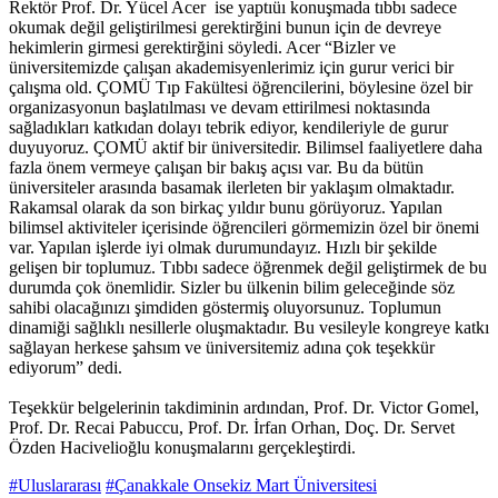
Rektör Prof. Dr. Yücel Acer ise yaptıüı konuşmada tıbbı sadece
okumak değil geliştirilmesi gerektirğini bunun için de devreye
hekimlerin girmesi gerektirğini söyledi. Acer “Bizler ve
üniversitemizde çalışan akademisyenlerimiz için gurur verici bir
çalışma old. ÇOMÜ Tıp Fakültesi öğrencilerini, böylesine özel bir
organizasyonun başlatılması ve devam ettirilmesi noktasında
sağladıkları katkıdan dolayı tebrik ediyor, kendileriyle de gurur
duyuyoruz. ÇOMÜ aktif bir üniversitedir. Bilimsel faaliyetlere daha
fazla önem vermeye çalışan bir bakış açısı var. Bu da bütün
üniversiteler arasında basamak ilerleten bir yaklaşım olmaktadır.
Rakamsal olarak da son birkaç yıldır bunu görüyoruz. Yapılan
bilimsel aktiviteler içerisinde öğrencileri görmemizin özel bir önemi
var. Yapılan işlerde iyi olmak durumundayız. Hızlı bir şekilde
gelişen bir toplumuz. Tıbbı sadece öğrenmek değil geliştirmek de bu
durumda çok önemlidir. Sizler bu ülkenin bilim geleceğinde söz
sahibi olacağınızı şimdiden göstermiş oluyorsunuz. Toplumun
dinamiği sağlıklı nesillerle oluşmaktadır. Bu vesileyle kongreye katkı
sağlayan herkese şahsım ve üniversitemiz adına çok teşekkür
ediyorum” dedi.
Teşekkür belgelerinin takdiminin ardından, Prof. Dr. Victor Gomel,
Prof. Dr. Recai Pabuccu, Prof. Dr. İrfan Orhan, Doç. Dr. Servet
Özden Hacivelioğlu konuşmalarını gerçekleştirdi.
#Uluslararası
#Çanakkale Onsekiz Mart Üniversitesi