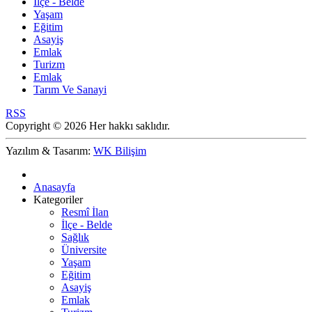
İlçe - Belde
Yaşam
Eğitim
Asayiş
Emlak
Turizm
Emlak
Tarım Ve Sanayi
RSS
Copyright © 2026 Her hakkı saklıdır.
Yazılım & Tasarım:
WK Bilişim
Anasayfa
Kategoriler
Resmî İlan
İlçe - Belde
Sağlık
Üniversite
Yaşam
Eğitim
Asayiş
Emlak