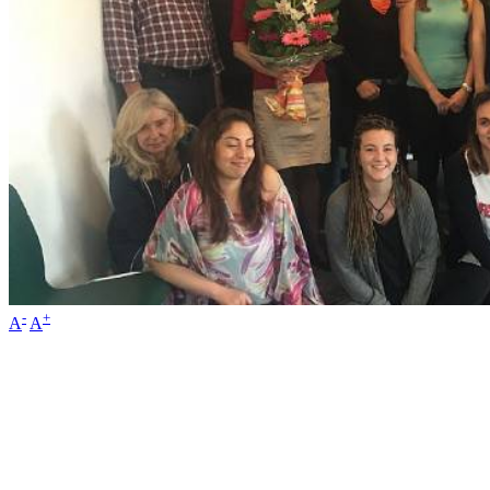
-
+
A
A