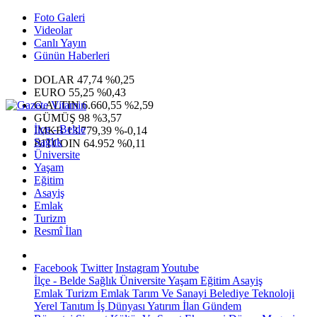
Foto Galeri
Videolar
Canlı Yayın
Günün Haberleri
DOLAR
47,74
%0,25
EURO
55,25
%0,43
G.ALTIN
6.660,55
%2,59
GÜMÜŞ
98
%3,57
İlçe - Belde
IMKB
13.779,39
%-0,14
Sağlık
BITCOIN
64.952
%0,11
Üniversite
Yaşam
Eğitim
Asayiş
Emlak
Turizm
Resmî İlan
Facebook
Twitter
Instagram
Youtube
İlçe - Belde
Sağlık
Üniversite
Yaşam
Eğitim
Asayiş
Emlak
Turizm
Emlak
Tarım Ve Sanayi
Belediye
Teknoloji
Yerel
Tanıtım
İş Dünyası
Yatırım
İlan
Gündem