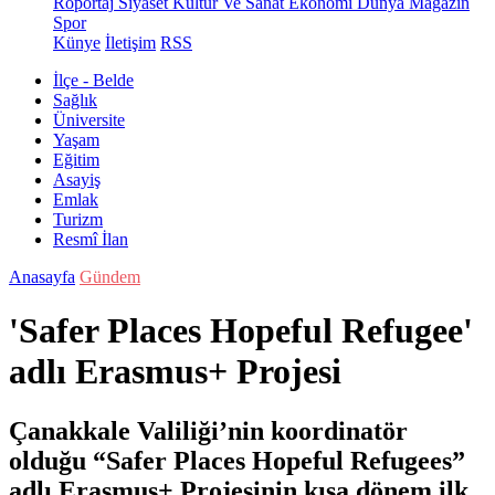
Röportaj
Siyaset
Kültür Ve Sanat
Ekonomi
Dünya
Magazin
Spor
Künye
İletişim
RSS
İlçe - Belde
Sağlık
Üniversite
Yaşam
Eğitim
Asayiş
Emlak
Turizm
Resmî İlan
Anasayfa
Gündem
'Safer Places Hopeful Refugee'
adlı Erasmus+ Projesi
Çanakkale Valiliği’nin koordinatör
olduğu “Safer Places Hopeful Refugees”
adlı Erasmus+ Projesinin kısa dönem ilk