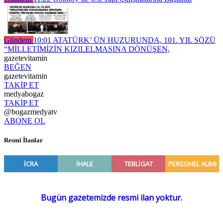
Gündem
10:01
ATATÜRK’ ÜN HUZURUNDA, 101. YIL SÖZÜ
“MİLLETİMİZİN KIZILELMASINA DÖNÜŞEN,
gazetevitamin
BEĞEN
gazetevitamin
TAKİP ET
medyabogaz
TAKİP ET
@bogazmedyatv
ABONE OL
Resmî İlanlar