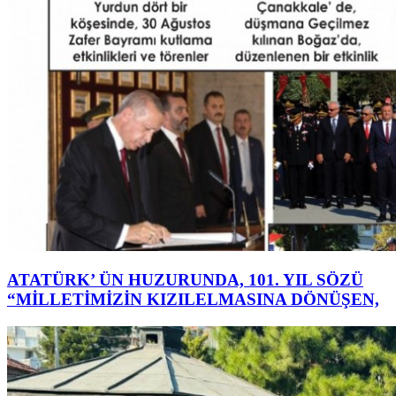
ATATÜRK’ ÜN HUZURUNDA, 101. YIL SÖZÜ
“MİLLETİMİZİN KIZILELMASINA DÖNÜŞEN,