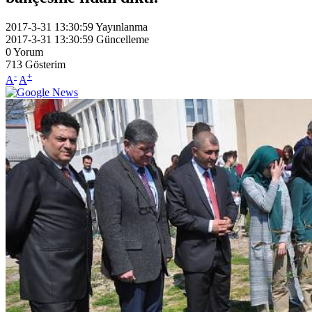
2017-3-31 13:30:59
Yayınlanma
2017-3-31 13:30:59
Güncelleme
0
Yorum
713
Gösterim
-
+
A
A