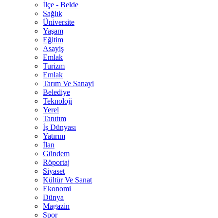
İlçe - Belde
Sağlık
Üniversite
Yaşam
Eğitim
Asayiş
Emlak
Turizm
Emlak
Tarım Ve Sanayi
Belediye
Teknoloji
Yerel
Tanıtım
İş Dünyası
Yatırım
İlan
Gündem
Röportaj
Siyaset
Kültür Ve Sanat
Ekonomi
Dünya
Magazin
Spor