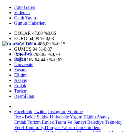
Foto Galeri
Videolar
Canlı Yayın
Günün Haberleri
DOLAR
47,60
%0,06
EURO
54,99
%-0,03
G.ALTIN
6.486,09
%-0,15
GÜMÜŞ
94
%-0,87
İlçe - Belde
IMKB
13.798,82
%0,70
Sağlık
BITCOIN
64.449
%-0,67
Üniversite
Yaşam
Eğitim
Asayiş
Emlak
Turizm
Resmî İlan
Facebook
Twitter
Instagram
Youtube
İlçe - Belde
Sağlık
Üniversite
Yaşam
Eğitim
Asayiş
Emlak
Turizm
Emlak
Tarım Ve Sanayi
Belediye
Teknoloji
Yerel
Tanıtım
İş Dünyası
Yatırım
İlan
Gündem