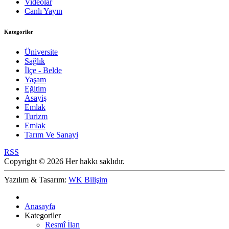
Videolar
Canlı Yayın
Kategoriler
Üniversite
Sağlık
İlçe - Belde
Yaşam
Eğitim
Asayiş
Emlak
Turizm
Emlak
Tarım Ve Sanayi
RSS
Copyright © 2026 Her hakkı saklıdır.
Yazılım & Tasarım:
WK Bilişim
Anasayfa
Kategoriler
Resmî İlan