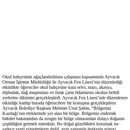
Okul bahçesinin ağaçlandırılması çalışması kapsamında Ayvacık
Orman İşletme Müdürlüğü ile Ayvacık Fen Lisesi’nin düzenlediği
etkinlikte öğrenciler okul bahçesine kara selvi, mazı, akasya,
dişbudak, dağ muşmulası ve fıstık çamı fidanlarını okulun belirli
yerlerine dikimini gerçekleştirdi. Ayvacık Fen Lisesi’nde düzenlenen
etkinliğe katılıp burada öğrencilere bir konuşma gerçekleştiren
Ayvacık Belediye Başkanı Mehmet Ünal Şahin, “Bölgemiz
Kazdağı’nın eteklerinde yer alan bir bölge. Bölgemiz endemik
bitkiler bakımından da zengin bir bölge olmasından dolayı doğanın
çeşitliliğini görmek mümkün. Bu doğal güzellikleri korumak ise
sadece yerel yönetimlerin değil, aynı zamanda herkesin görevi.