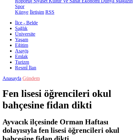
Röportaj
Siyaset
Kültür Ve Sanat
Ekonomi
Dünya
Magazin
Spor
Künye
İletişim
RSS
İlçe - Belde
Sağlık
Üniversite
Yaşam
Eğitim
Asayiş
Emlak
Turizm
Resmî İlan
Anasayfa
Gündem
Fen lisesi öğrencileri okul
bahçesine fidan dikti
Ayvacık ilçesinde Orman Haftası
dolayısıyla fen lisesi öğrencileri okul
bahçesine fidan dikti.