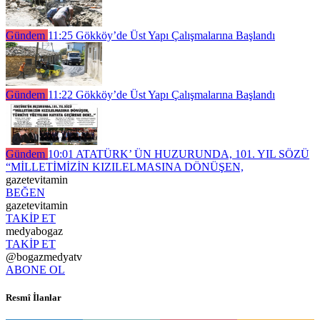
Gündem
11:25
Gökköy’de Üst Yapı Çalışmalarına Başlandı
Gündem
11:22
Gökköy’de Üst Yapı Çalışmalarına Başlandı
Gündem
10:01
ATATÜRK’ ÜN HUZURUNDA, 101. YIL SÖZÜ
“MİLLETİMİZİN KIZILELMASINA DÖNÜŞEN,
gazetevitamin
BEĞEN
gazetevitamin
TAKİP ET
medyabogaz
TAKİP ET
@bogazmedyatv
ABONE OL
Resmî İlanlar