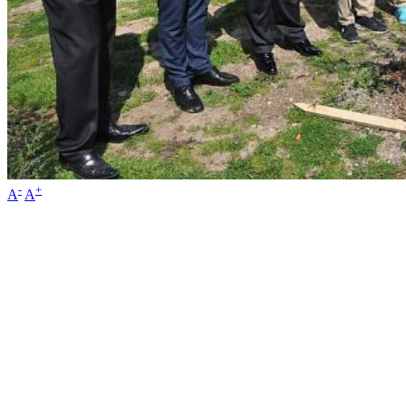
-
+
A
A