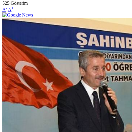
525
Gösterim
-
+
A
A