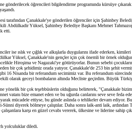
sine gönderilecek öğrencileri bilgilendirme programında kürsüye çıka
yaşandı.
si tarafından Çanakkale'ye gönderilen öğrenciler için Şahinbey Belediy
ekili Abdülkadir Yüksel, Şahinbey Belediye Başkanı Mehmet Tahmazoğl
 etti.
ciler ise ıslık ve çığlık ve alkışlarla duygularını ifade ederken, kimileri
ar Yüksel, Çanakkale'nin gençler için çok önemli bir örnek olduğunu if
celikle Hiroşima ve Nagazaki'ye götürüyorlar. Bunun sebebi çocukların 
lkeden bir çok şehidimiz orada yatıyor. Çanakkale'de 253 bin şehit vermi
gibi 16 Nisanda bir referandum secimimiz var. Bu referandum sürecinde si
ekili olarak geceyi bombaların altında Mecliste geçirdim. Büyük Türkiye
yönelik bir çok teşebbüslerin olduğunu belirterek, "Çanakkale bizim i
net vatanı bize emanet eden ve bu uğurda canlarını seve seve feda eden
oyarak mücadele ettiyse, bu günde aslında o tehlikeler devam ediyor. B
i-Sünni diyerek bölmeye çalıştılar. Daha sonra laik-anti laik, ardından 
ışanlara karşı en güzel cevabı vererek, ülkesine ve liderine sahip çık
ı yolculuklar diledi.