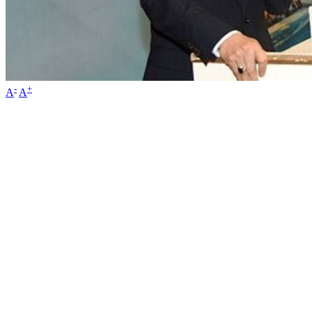
-
+
A
A