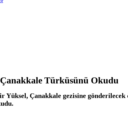
or
l, Çanakkale Türküsünü Okudu
r Yüksel, Çanakkale gezisine gönderilecek
kudu.