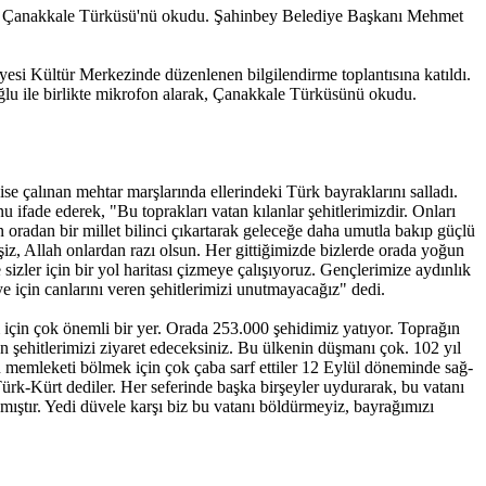
rak Çanakkale Türküsü'nü okudu. Şahinbey Belediye Başkanı Mehmet
esi Kültür Merkezinde düzenlenen bilgilendirme toplantısına katıldı.
u ile birlikte mikrofon alarak, Çanakkale Türküsünü okudu.
 ise çalınan mehtar marşlarında ellerindeki Türk bayraklarını salladı.
ade ederek, "Bu toprakları vatan kılanlar şehitlerimizdir. Onları
oradan bir millet bilinci çıkartarak geleceğe daha umutla bakıp güçlü
şiz, Allah onlardan razı olsun. Her gittiğimizde bizlerde orada yoğun
zler için bir yol haritası çizmeye çalışıyoruz. Gençlerimize aydınlık
 için canlarını veren şehitlerimizi unutmayacağız" dedi.
çin çok önemli bir yer. Orada 253.000 şehidimiz yatıyor. Toprağın
 şehitlerimizi ziyaret edeceksiniz. Bu ülkenin düşmanı çok. 102 yıl
u memleketi bölmek için çok çaba sarf ettiler 12 Eylül döneminde sağ-
Türk-Kürt dediler. Her seferinde başka birşeyler uydurarak, bu vatanı
mıştır. Yedi düvele karşı biz bu vatanı böldürmeyiz, bayrağımızı