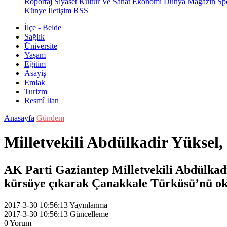
Röportaj
Siyaset
Kültür Ve Sanat
Ekonomi
Dünya
Magazin
Sp
Künye
İletişim
RSS
İlçe - Belde
Sağlık
Üniversite
Yaşam
Eğitim
Asayiş
Emlak
Turizm
Resmî İlan
Anasayfa
Gündem
Milletvekili Abdülkadir Yükse
AK Parti Gaziantep Milletvekili Abdülkadi
kürsüye çıkarak Çanakkale Türküsü’nü o
2017-3-30 10:56:13
Yayınlanma
2017-3-30 10:56:13
Güncelleme
0
Yorum