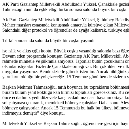
AK Parti Gaziantep Milletvekili Abdülkadir Yüksel, Çanakkale gezi
Tahmazoğlu'nun da eşlik ettiği türkü sonrası salonda büyük bir coşku 
Ak Parti Gaziantep Milletvekili Abdülkadir Yüksel, Şahinbey Belediye
Mehter marşları esnasında konuşmak amacıyla kürsüye çıkan Milletv
Salondaki diğer protokol ve öğrenciler de ayağa kalkarak, türküye eşlik
Türkü sonrasında salonda büyük bir coşku yaşandı.
ise ıslık ve alkış çığlı koptu. Büyük coşku yaşandığı salonda bazı öğren
Devam eden programda konuşan Gaziantep AK Parti Milletvekili Abdülk
rahmetle minnetle ve şükranla anıyoruz. Japonlar bütün çocuklarını ön
olsunlar istiyorlar. Bizlerde Çanakkale örneği var. Bir çok ilden ve ü
duygular yaşıyoruz. Bende sizlerle gitmek isterdim. Ancak bildiğiniz 
yarınların olduğu bir yol çizeceğiz. 15 Temmuz günü ben de sizlerin v
Başkan Mehmet Tahmazoğlu, tarih boyunca bu toprakların bölünmesine 
buram buram şehit koktuğu kan kırmızı toprakları göreceksiniz. Bu cen
önce ecdadımız yedi düzevele karşı ecdadımız nasıl hayatını ortaya k
sol çatışması çıkararak, memleketi bölmeye çalıştılar. Daha sonra Alev
bölmeye çalışıyorlar. Ancak 15 Temmuzda bu halk bu ülkeyi bölmeye çal
indirmeyiz demiştir" diye konuştu.
Milletvekili Yüksel ve Başkan Tahmazoğlu, öğrencilere gezi için hayırl