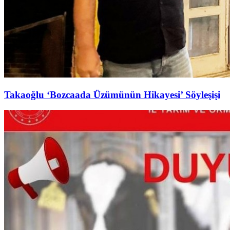
Takaoğlu ‘Bozcaada Üzümünün Hikayesi’ Söyleşişi