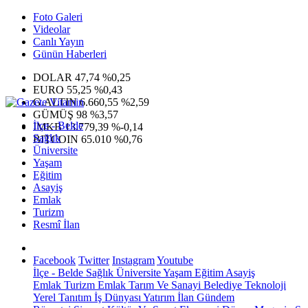
Foto Galeri
Videolar
Canlı Yayın
Günün Haberleri
DOLAR
47,74
%0,25
EURO
55,25
%0,43
G.ALTIN
6.660,55
%2,59
GÜMÜŞ
98
%3,57
İlçe - Belde
IMKB
13.779,39
%-0,14
Sağlık
BITCOIN
65.010
%0,76
Üniversite
Yaşam
Eğitim
Asayiş
Emlak
Turizm
Resmî İlan
Facebook
Twitter
Instagram
Youtube
İlçe - Belde
Sağlık
Üniversite
Yaşam
Eğitim
Asayiş
Emlak
Turizm
Emlak
Tarım Ve Sanayi
Belediye
Teknoloji
Yerel
Tanıtım
İş Dünyası
Yatırım
İlan
Gündem