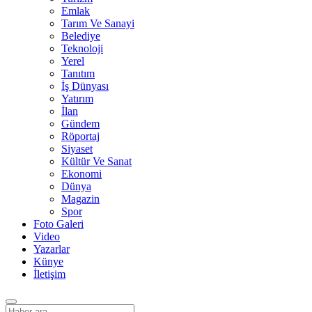
Emlak
Tarım Ve Sanayi
Belediye
Teknoloji
Yerel
Tanıtım
İş Dünyası
Yatırım
İlan
Gündem
Röportaj
Siyaset
Kültür Ve Sanat
Ekonomi
Dünya
Magazin
Spor
Foto Galeri
Video
Yazarlar
Künye
İletişim