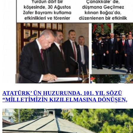
ATATÜRK’ ÜN HUZURUNDA, 101. YIL SÖZÜ
“MİLLETİMİZİN KIZILELMASINA DÖNÜŞEN,