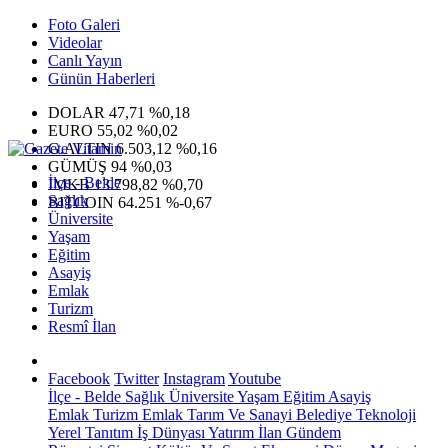
Foto Galeri
Videolar
Canlı Yayın
Günün Haberleri
DOLAR
47,71
%0,18
EURO
55,02
%0,02
G.ALTIN
6.503,12
%0,16
GÜMÜŞ
94
%0,03
İlçe - Belde
IMKB
13.798,82
%0,70
Sağlık
BITCOIN
64.251
%-0,67
Üniversite
Yaşam
Eğitim
Asayiş
Emlak
Turizm
Resmî İlan
Facebook
Twitter
Instagram
Youtube
İlçe - Belde
Sağlık
Üniversite
Yaşam
Eğitim
Asayiş
Emlak
Turizm
Emlak
Tarım Ve Sanayi
Belediye
Teknoloji
Yerel
Tanıtım
İş Dünyası
Yatırım
İlan
Gündem