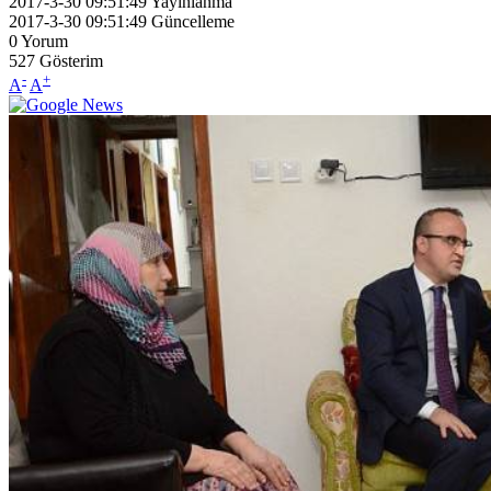
2017-3-30 09:51:49
Yayınlanma
2017-3-30 09:51:49
Güncelleme
0
Yorum
527
Gösterim
-
+
A
A