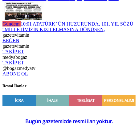
Gündem
10:01
ATATÜRK’ ÜN HUZURUNDA, 101. YIL SÖZÜ
“MİLLETİMİZİN KIZILELMASINA DÖNÜŞEN,
gazetevitamin
BEĞEN
gazetevitamin
TAKİP ET
medyabogaz
TAKİP ET
@bogazmedyatv
ABONE OL
Resmî İlanlar