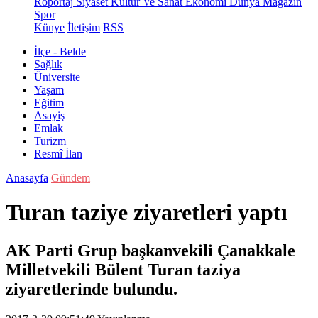
Röportaj
Siyaset
Kültür Ve Sanat
Ekonomi
Dünya
Magazin
Spor
Künye
İletişim
RSS
İlçe - Belde
Sağlık
Üniversite
Yaşam
Eğitim
Asayiş
Emlak
Turizm
Resmî İlan
Anasayfa
Gündem
Turan taziye ziyaretleri yaptı
AK Parti Grup başkanvekili Çanakkale
Milletvekili Bülent Turan taziya
ziyaretlerinde bulundu.