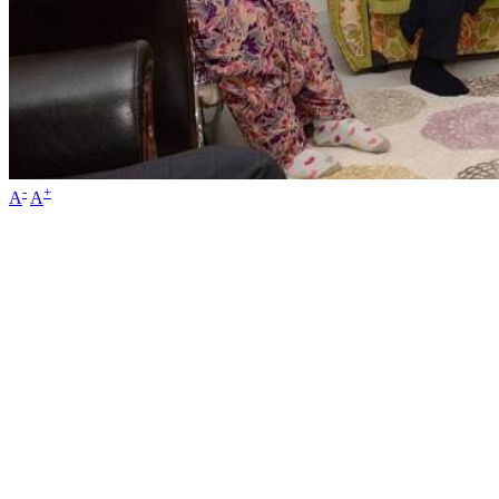
-
+
A
A