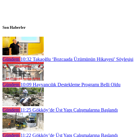
Son Haberler
Gündem
10:32
Takaoğlu ‘Bozcaada Üzümünün Hikayesi’ Söyleşişi
Gündem
10:09
Hayvancılık Destekleme Programı Belli Oldu
Gündem
11:25
Gökköy’de Üst Yapı Çalışmalarına Başlandı
Gündem
11:22
Gökköy’de Üst Yapı Çalışmalarına Başlandı