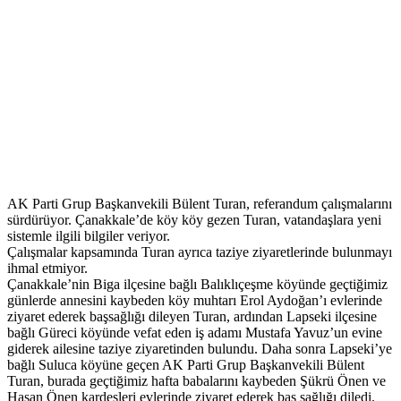
AK Parti Grup Başkanvekili Bülent Turan, referandum çalışmalarını
sürdürüyor. Çanakkale’de köy köy gezen Turan, vatandaşlara yeni
sistemle ilgili bilgiler veriyor.
Çalışmalar kapsamında Turan ayrıca taziye ziyaretlerinde bulunmayı
ihmal etmiyor.
Çanakkale’nin Biga ilçesine bağlı Balıklıçeşme köyünde geçtiğimiz
günlerde annesini kaybeden köy muhtarı Erol Aydoğan’ı evlerinde
ziyaret ederek başsağlığı dileyen Turan, ardından Lapseki ilçesine
bağlı Güreci köyünde vefat eden iş adamı Mustafa Yavuz’un evine
giderek ailesine taziye ziyaretinden bulundu. Daha sonra Lapseki’ye
bağlı Suluca köyüne geçen AK Parti Grup Başkanvekili Bülent
Turan, burada geçtiğimiz hafta babalarını kaybeden Şükrü Önen ve
Hasan Önen kardeşleri evlerinde ziyaret ederek baş sağlığı diledi.