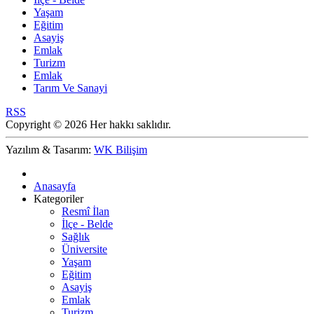
Yaşam
Eğitim
Asayiş
Emlak
Turizm
Emlak
Tarım Ve Sanayi
RSS
Copyright © 2026 Her hakkı saklıdır.
Yazılım & Tasarım:
WK Bilişim
Anasayfa
Kategoriler
Resmî İlan
İlçe - Belde
Sağlık
Üniversite
Yaşam
Eğitim
Asayiş
Emlak
Turizm