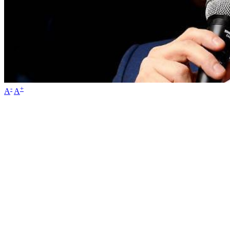
-
+
A
A