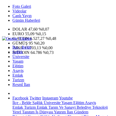
Foto Galeri
Videolar
Canlı Yayın
Günün Haberleri
DOLAR
47,60
%0,07
EURO
55,09
%0,15
G.ALTIN
6.527,27
%0,48
GÜMÜŞ
95
%0,20
İlçe - Belde
IMKB
13.703,13
%0,00
Sağlık
BITCOIN
64.786
%0,73
Üniversite
Yaşam
Eğitim
Asayiş
Emlak
Turizm
Resmî İlan
Facebook
Twitter
Instagram
Youtube
İlçe - Belde
Sağlık
Üniversite
Yaşam
Eğitim
Asayiş
Emlak
Turizm
Emlak
Tarım Ve Sanayi
Belediye
Teknoloji
Yerel
Tanıtım
İş Dünyası
Yatırım
İlan
Gündem