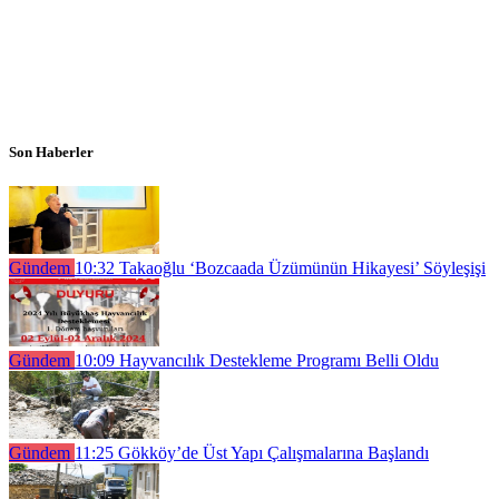
Son Haberler
Gündem
10:32
Takaoğlu ‘Bozcaada Üzümünün Hikayesi’ Söyleşişi
Gündem
10:09
Hayvancılık Destekleme Programı Belli Oldu
Gündem
11:25
Gökköy’de Üst Yapı Çalışmalarına Başlandı