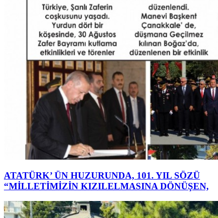
ATATÜRK’ ÜN HUZURUNDA, 101. YIL SÖZÜ
“MİLLETİMİZİN KIZILELMASINA DÖNÜŞEN,