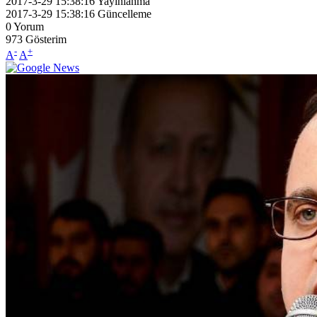
2017-3-29 15:38:16
Yayınlanma
2017-3-29 15:38:16
Güncelleme
0
Yorum
973
Gösterim
-
+
A
A