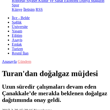
Röportaj
Siyaset
Kültür Ve Sanat
Ekonomi
Dünya
Magazin
Spor
Künye
İletişim
RSS
İlçe - Belde
Sağlık
Üniversite
Yaşam
Eğitim
Asayiş
Emlak
Turizm
Resmî İlan
Anasayfa
Gündem
Turan'dan doğalgaz müjdesi
Uzun süredir çalışmaları devam eden
Çanakkale’de merakla beklenen doğalgaz
dağıtımında onay geldi.