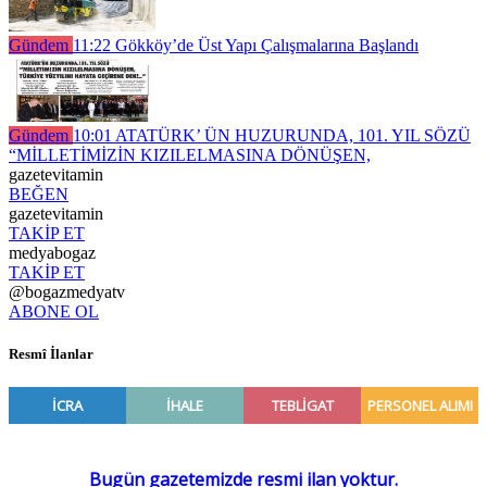
Gündem
11:22
Gökköy’de Üst Yapı Çalışmalarına Başlandı
Gündem
10:01
ATATÜRK’ ÜN HUZURUNDA, 101. YIL SÖZÜ
“MİLLETİMİZİN KIZILELMASINA DÖNÜŞEN,
gazetevitamin
BEĞEN
gazetevitamin
TAKİP ET
medyabogaz
TAKİP ET
@bogazmedyatv
ABONE OL
Resmî İlanlar