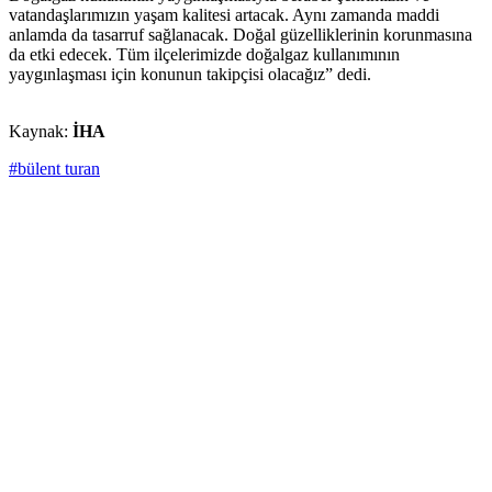
vatandaşlarımızın yaşam kalitesi artacak. Aynı zamanda maddi
anlamda da tasarruf sağlanacak. Doğal güzelliklerinin korunmasına
da etki edecek. Tüm ilçelerimizde doğalgaz kullanımının
yaygınlaşması için konunun takipçisi olacağız” dedi.
Kaynak:
İHA
#bülent turan