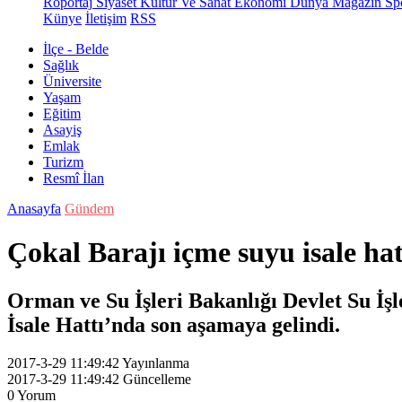
Röportaj
Siyaset
Kültür Ve Sanat
Ekonomi
Dünya
Magazin
Sp
Künye
İletişim
RSS
İlçe - Belde
Sağlık
Üniversite
Yaşam
Eğitim
Asayiş
Emlak
Turizm
Resmî İlan
Anasayfa
Gündem
Çokal Barajı içme suyu isale ha
Orman ve Su İşleri Bakanlığı Devlet Su İş
İsale Hattı’nda son aşamaya gelindi.
2017-3-29 11:49:42
Yayınlanma
2017-3-29 11:49:42
Güncelleme
0
Yorum