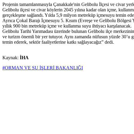
Projenin tamamlanmasıyla Çanakkale'nin Gelibolu İlçesi ve civar yerl
Gelibolu ilçesi ve civar köylerin 2045 yılına kadar olan içme, kullanm
gerçekleşme sağlandı. Yılda 5,9 milyon metreküp içmesuyu temin edec
Ayrıca Çokal Barajı İçmesuyu 5. Kısım (Evreşe ve Gelibolu Bölgesi Ya
yıllık 900 bin metreküp içme ve kullanma suyu ihtiyacı karşılanacak.
Gelibolu Tarihi Yarımadası üzerinde bulunan Gelibolu ilçe merkezinin 
ve turizm önemli bir yer tutuyor. Aynı zamanda nüfusun yüzde 30’u ge
temin ederek, sektör faaliyetlerine katkı sağlayacağız” dedi.
Kaynak:
İHA
#ORMAN VE SU İŞLERİ BAKANLIĞI