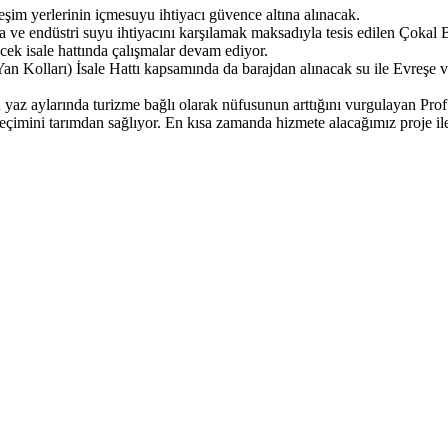
eşim yerlerinin içmesuyu ihtiyacı güvence altına alınacak.
a ve endüstri suyu ihtiyacını karşılamak maksadıyla tesis edilen Çokal B
ek isale hattında çalışmalar devam ediyor.
n Kolları) İsale Hattı kapsamında da barajdan alınacak su ile Evreşe ve
yaz aylarında turizme bağlı olarak nüfusunun arttığını vurgulayan Prof.
çimini tarımdan sağlıyor. En kısa zamanda hizmete alacağımız proje ile