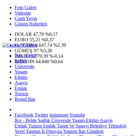
Foto Galeri
Videolar
Canlı Yayın
Günün Haberleri
DOLAR
47,70
%0,17
EURO
55,21
%0,37
G.ALTIN
6.647,74
%2,39
GÜMÜŞ
97
%3,26
İlçe - Belde
IMKB
13.779,39
%-0,14
Sağlık
BITCOIN
64.840
%0,64
Üniversite
Yaşam
Eğitim
Asayiş
Emlak
Turizm
Resmî İlan
Facebook
Twitter
Instagram
Youtube
İlçe - Belde
Sağlık
Üniversite
Yaşam
Eğitim
Asayiş
Emlak
Turizm
Emlak
Tarım Ve Sanayi
Belediye
Teknoloji
Yerel
Tanıtım
İş Dünyası
Yatırım
İlan
Gündem