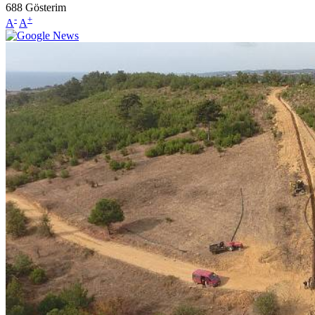
688
Gösterim
-
+
A
A