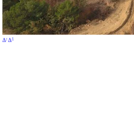
-
+
A
A