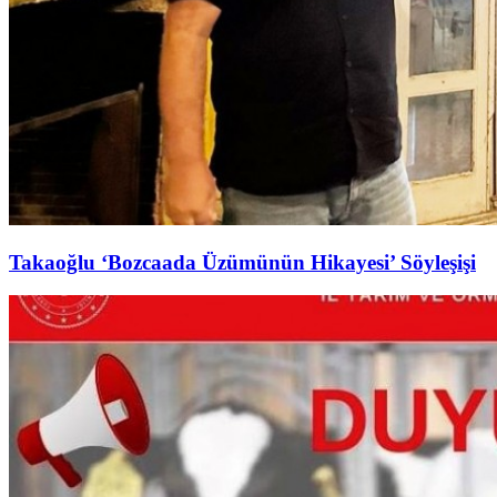
Takaoğlu ‘Bozcaada Üzümünün Hikayesi’ Söyleşişi