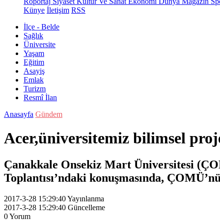
Röportaj
Siyaset
Kültür Ve Sanat
Ekonomi
Dünya
Magazin
Sp
Künye
İletişim
RSS
İlçe - Belde
Sağlık
Üniversite
Yaşam
Eğitim
Asayiş
Emlak
Turizm
Resmî İlan
Anasayfa
Gündem
Acer,üniversitemiz bilimsel proje
Çanakkale Onsekiz Mart Üniversitesi (ÇO
Toplantısı’ndaki konuşmasında, ÇOMÜ’nün b
2017-3-28 15:29:40
Yayınlanma
2017-3-28 15:29:40
Güncelleme
0
Yorum