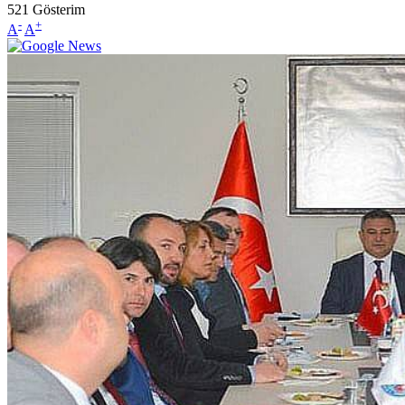
521
Gösterim
-
+
A
A