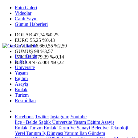
Foto Galeri
Videolar
Canlı Yayın
Günün Haberleri
DOLAR
47,74
%0,25
EURO
55,25
%0,43
G.ALTIN
6.660,55
%2,59
GÜMÜŞ
98
%3,57
İlçe - Belde
IMKB
13.779,39
%-0,14
Sağlık
BITCOIN
65.001
%0,22
Üniversite
Yaşam
Eğitim
Asayiş
Emlak
Turizm
Resmî İlan
Facebook
Twitter
Instagram
Youtube
İlçe - Belde
Sağlık
Üniversite
Yaşam
Eğitim
Asayiş
Emlak
Turizm
Emlak
Tarım Ve Sanayi
Belediye
Teknoloji
Yerel
Tanıtım
İş Dünyası
Yatırım
İlan
Gündem