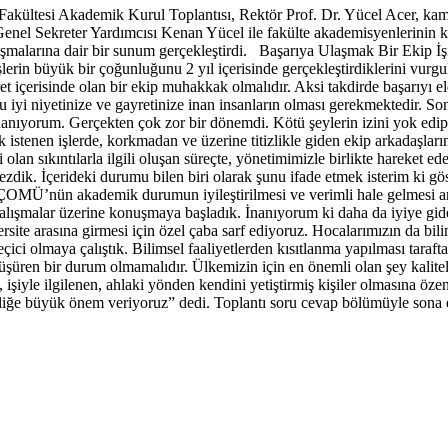
ültesi Akademik Kurul Toplantısı, Rektör Prof. Dr. Yücel Acer, kamp
nel Sekreter Yardımcısı Kenan Yücel ile fakülte akademisyenlerinin ka
lışmalarına dair bir sunum gerçekleştirdi. Başarıya Ulaşmak Bir Ekip İş
lerin büyük bir çoğunluğunu 2 yıl içerisinde gerçekleştirdiklerini vurg
gayret içerisinde olan bir ekip muhakkak olmalıdır. Aksi takdirde başarıy
 iyi niyetinize ve gayretinize inan insanların olması gerekmektedir. Sonu
nanıyorum. Gerçekten çok zor bir dönemdi. Kötü şeylerin izini yok edip
tenen işlerde, korkmadan ve üzerine titizlikle giden ekip arkadaşlarını
an sıkıntılarla ilgili oluşan süreçte, yönetimimizle birlikte hareket ed
zdik. İçerideki durumu bilen biri olarak şunu ifade etmek isterim ki gös
OMÜ’nün akademik durumun iyileştirilmesi ve verimli hale gelmesi an
alışmalar üzerine konuşmaya başladık. İnanıyorum ki daha da iyiye giden
rsite arasına girmesi için özel çaba sarf ediyoruz. Hocalarımızın da bilim
ci olmaya çalıştık. Bilimsel faaliyetlerden kısıtlanma yapılması tarafta
şüren bir durum olmamalıdır. Ülkemizin için en önemli olan şey kalitel
 işiyle ilgilenen, ahlaki yönden kendini yetiştirmiş kişiler olmasına öze
iteliğe büyük önem veriyoruz” dedi. Toplantı soru cevap bölümüyle sona