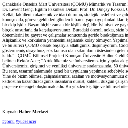
Çanakkale Onsekiz Mart Üniversitesi (ÇOMÜ) Mimarlık ve Tasarım Fak
Dr. Levent Genç, Eğitim Fakültesi Dekanı Prof. Dr. Dinçay Köksal, Ge
Kelkit; fakültenin akademik ve idari durumu, stratejik hedefleri ve ça
konuşmada, göreve geldikleri günden itibaren yapmayı planladıkları iş
bir ekip işidir. Başarı hiçbir zaman bir kişilik değildir. İyi niyet ve 
birçok unsurlarla da karşılaşıyorsunuz. Buradaki önemli nokta, sizin bu
dönemlerini bu gayret ve çalışmalar sonucunda geride bıraktığımıza i
Alışkanlık ve korkuların yenmesini sağlamak kolay olmuyor. Yapılmak is
ve bu süreci ÇOMÜ olarak başarıyla atlattığımızı düşünüyorum. Ciddi ol
göstermemiş olsaydınız, söz konusu olan sıkıntıların üstesinden geleme
kaldı.” ÇOMÜ Bilimsel Projeleri Konuşan Üniversite Haline Geldi Ç
belirten Rektör Acer; “Artık ülkemiz ve üniversitemiz için yapılacak ç
Üniversitemizi girişimci ve yenilikçi üniversite sıralamasında, 50 ünive
Bu sene, tasarruf anlamında genel bir uygulama yapılması sebebiyle seçi
Yine de bizim bilimsel çalışmalarımızı azaltan ve motivasyonumuzu dü
kadrosuna kazandıracağımız insanların dürüst, kaliteli, düzgün çalışan,
projelere de engel oluşturmaktadır. Bu yüzden kişiliğe ve bilimsel n
Kaynak:
Haber Merkezi
#çomü
#yücel acer