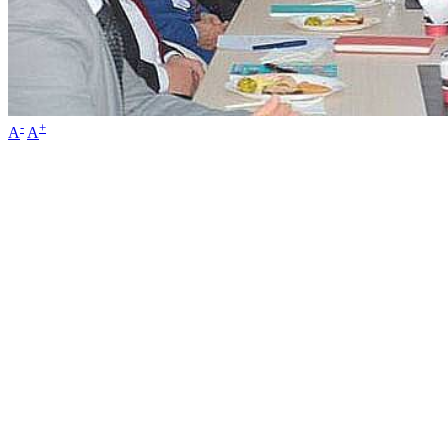
-
+
A
A