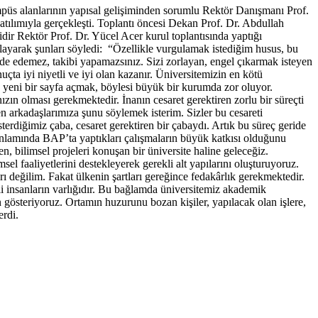
üs alanlarının yapısal gelişiminden sorumlu Rektör Danışmanı Prof.
tılımıyla gerçekleşti. Toplantı öncesi Dekan Prof. Dr. Abdullah
idir Rektör Prof. Dr. Yücel Acer kurul toplantısında yaptığı
ulayarak şunları söyledi: “Özellikle vurgulamak istediğim husus, bu
ı elde edemez, takibi yapamazsınız. Sizi zorlayan, engel çıkarmak isteyen
çta iyi niyetli ve iyi olan kazanır. Üniversitemizin en kötü
 yeni bir sayfa açmak, böylesi büyük bir kurumda zor oluyor.
zın olması gerekmektedir. İnanın cesaret gerektiren zorlu bir süreçti
en arkadaşlarımıza şunu söylemek isterim. Sizler bu cesareti
terdiğimiz çaba, cesaret gerektiren bir çabaydı. Artık bu süreç geride
lamında BAP’ta yaptıkları çalışmaların büyük katkısı olduğunu
, bilimsel projeleri konuşan bir üniversite haline geleceğiz.
sel faaliyetlerini destekleyerek gerekli alt yapılarını oluşturuyoruz.
rı değilim. Fakat ülkenin şartları gereğince fedakârlık gerekmektedir.
i insanların varlığıdır. Bu bağlamda üniversitemiz akademik
n gösteriyoruz. Ortamın huzurunu bozan kişiler, yapılacak olan işlere,
 erdi.