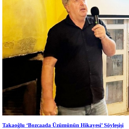
Takaoğlu ‘Bozcaada Üzümünün Hikayesi’ Söyleşişi