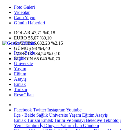
Foto Galeri
Videolar
Canlı Yayın
Günün Haberleri
DOLAR
47,71
%0,18
EURO
55,07
%0,10
G.ALTIN
6.632,23
%2,15
GÜMÜŞ
98
%4,40
İlçe - Belde
IMKB
13.784,54
%-0,10
Sağlık
BITCOIN
65.040
%0,70
Üniversite
Yaşam
Eğitim
Asayiş
Emlak
Turizm
Resmî İlan
Facebook
Twitter
Instagram
Youtube
İlçe - Belde
Sağlık
Üniversite
Yaşam
Eğitim
Asayiş
Emlak
Turizm
Emlak
Tarım Ve Sanayi
Belediye
Teknoloji
Yerel
Tanıtım
İş Dünyası
Yatırım
İlan
Gündem