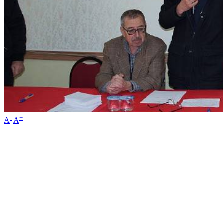
-
+
A
A