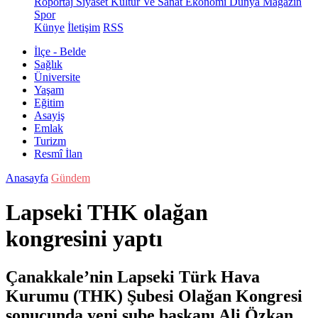
Röportaj
Siyaset
Kültür Ve Sanat
Ekonomi
Dünya
Magazin
Spor
Künye
İletişim
RSS
İlçe - Belde
Sağlık
Üniversite
Yaşam
Eğitim
Asayiş
Emlak
Turizm
Resmî İlan
Anasayfa
Gündem
Lapseki THK olağan
kongresini yaptı
Çanakkale’nin Lapseki Türk Hava
Kurumu (THK) Şubesi Olağan Kongresi
sonucunda yeni şube başkanı Ali Özkan