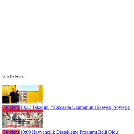
Son Haberler
Gündem
10:32
Takaoğlu ‘Bozcaada Üzümünün Hikayesi’ Söyleşişi
Gündem
10:09
Hayvancılık Destekleme Programı Belli Oldu