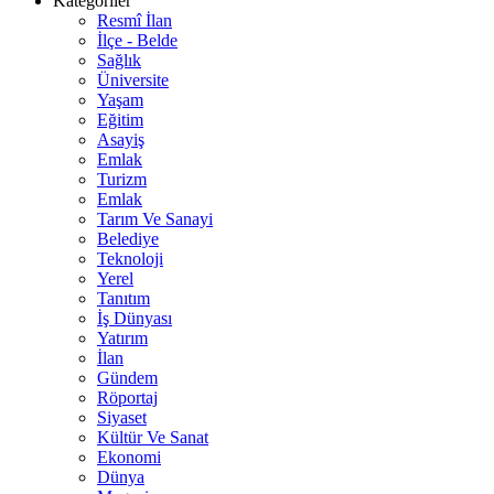
Kategoriler
Resmî İlan
İlçe - Belde
Sağlık
Üniversite
Yaşam
Eğitim
Asayiş
Emlak
Turizm
Emlak
Tarım Ve Sanayi
Belediye
Teknoloji
Yerel
Tanıtım
İş Dünyası
Yatırım
İlan
Gündem
Röportaj
Siyaset
Kültür Ve Sanat
Ekonomi
Dünya