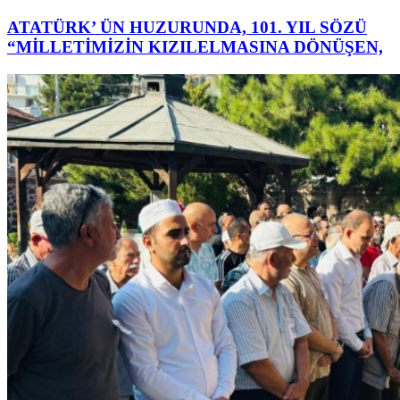
ATATÜRK’ ÜN HUZURUNDA, 101. YIL SÖZÜ
“MİLLETİMİZİN KIZILELMASINA DÖNÜŞEN,