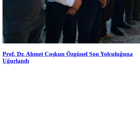
Prof. Dr. Ahmet Coşkun Özgünel Son Yolculuğuna
Uğurlandı