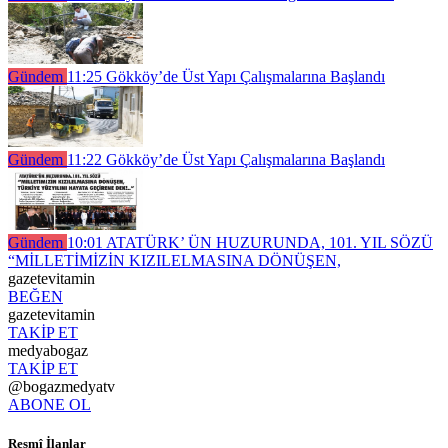
Gündem
11:25
Gökköy’de Üst Yapı Çalışmalarına Başlandı
Gündem
11:22
Gökköy’de Üst Yapı Çalışmalarına Başlandı
Gündem
10:01
ATATÜRK’ ÜN HUZURUNDA, 101. YIL SÖZÜ
“MİLLETİMİZİN KIZILELMASINA DÖNÜŞEN,
gazetevitamin
BEĞEN
gazetevitamin
TAKİP ET
medyabogaz
TAKİP ET
@bogazmedyatv
ABONE OL
Resmî İlanlar