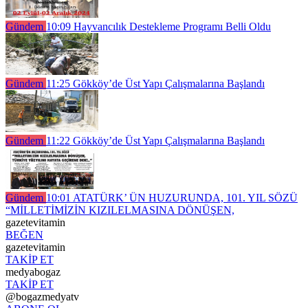
Gündem
10:09
Hayvancılık Destekleme Programı Belli Oldu
Gündem
11:25
Gökköy’de Üst Yapı Çalışmalarına Başlandı
Gündem
11:22
Gökköy’de Üst Yapı Çalışmalarına Başlandı
Gündem
10:01
ATATÜRK’ ÜN HUZURUNDA, 101. YIL SÖZÜ
“MİLLETİMİZİN KIZILELMASINA DÖNÜŞEN,
gazetevitamin
BEĞEN
gazetevitamin
TAKİP ET
medyabogaz
TAKİP ET
@bogazmedyatv