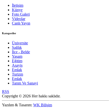
İletişim
Künye
Foto Galeri
Videolar
Canlı Yayın
Kategoriler
Üniversite
Sağlık
İlçe - Belde
Yaşam
Eğitim
Asayiş
Emlak
Turizm
Emlak
Tarım Ve Sanayi
RSS
Copyright © 2026 Her hakkı saklıdır.
Yazılım & Tasarım:
WK Bilişim