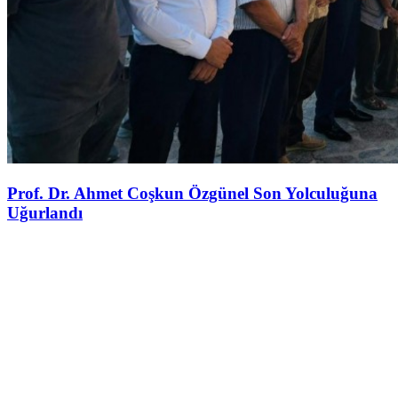
Prof. Dr. Ahmet Coşkun Özgünel Son Yolculuğuna
Uğurlandı