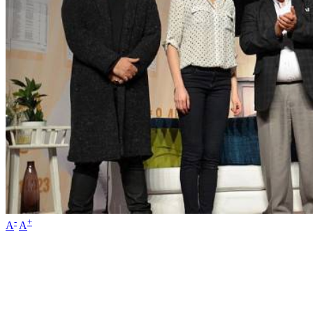
-
+
A
A