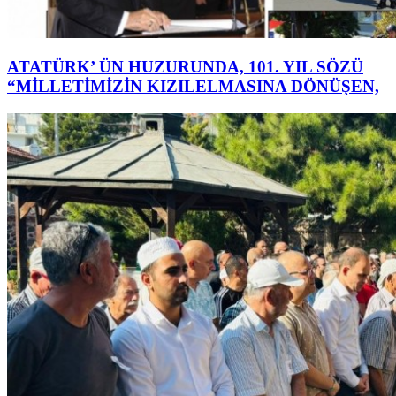
ATATÜRK’ ÜN HUZURUNDA, 101. YIL SÖZÜ
“MİLLETİMİZİN KIZILELMASINA DÖNÜŞEN,