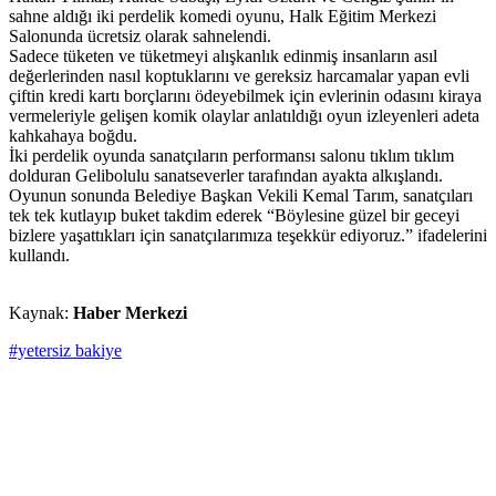
sahne aldığı iki perdelik komedi oyunu, Halk Eğitim Merkezi
Salonunda ücretsiz olarak sahnelendi.
Sadece tüketen ve tüketmeyi alışkanlık edinmiş insanların asıl
değerlerinden nasıl koptuklarını ve gereksiz harcamalar yapan evli
çiftin kredi kartı borçlarını ödeyebilmek için evlerinin odasını kiraya
vermeleriyle gelişen komik olaylar anlatıldığı oyun izleyenleri adeta
kahkahaya boğdu.
İki perdelik oyunda sanatçıların performansı salonu tıklım tıklım
dolduran Gelibolulu sanatseverler tarafından ayakta alkışlandı.
Oyunun sonunda Belediye Başkan Vekili Kemal Tarım, sanatçıları
tek tek kutlayıp buket takdim ederek “Böylesine güzel bir geceyi
bizlere yaşattıkları için sanatçılarımıza teşekkür ediyoruz.” ifadelerini
kullandı.
Kaynak:
Haber Merkezi
#yetersiz bakiye