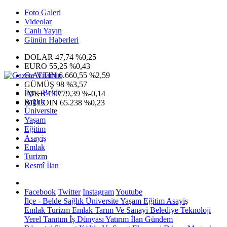
Foto Galeri
Videolar
Canlı Yayın
Günün Haberleri
DOLAR
47,74
%0,25
EURO
55,25
%0,43
G.ALTIN
6.660,55
%2,59
GÜMÜŞ
98
%3,57
İlçe - Belde
IMKB
13.779,39
%-0,14
Sağlık
BITCOIN
65.238
%0,23
Üniversite
Yaşam
Eğitim
Asayiş
Emlak
Turizm
Resmî İlan
Facebook
Twitter
Instagram
Youtube
İlçe - Belde
Sağlık
Üniversite
Yaşam
Eğitim
Asayiş
Emlak
Turizm
Emlak
Tarım Ve Sanayi
Belediye
Teknoloji
Yerel
Tanıtım
İş Dünyası
Yatırım
İlan
Gündem