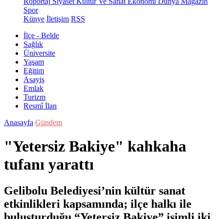
Röportaj
Siyaset
Kültür Ve Sanat
Ekonomi
Dünya
Magazin
Spor
Künye
İletişim
RSS
İlçe - Belde
Sağlık
Üniversite
Yaşam
Eğitim
Asayiş
Emlak
Turizm
Resmî İlan
Anasayfa
Gündem
"Yetersiz Bakiye" kahkaha
tufanı yarattı
Gelibolu Belediyesi’nin kültür sanat
etkinlikleri kapsamında; ilçe halkı ile
buluşturduğu “Yetersiz Bakiye” isimli iki