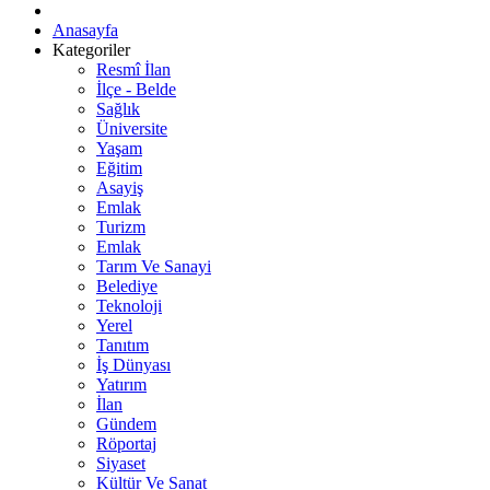
Anasayfa
Kategoriler
Resmî İlan
İlçe - Belde
Sağlık
Üniversite
Yaşam
Eğitim
Asayiş
Emlak
Turizm
Emlak
Tarım Ve Sanayi
Belediye
Teknoloji
Yerel
Tanıtım
İş Dünyası
Yatırım
İlan
Gündem
Röportaj
Siyaset
Kültür Ve Sanat