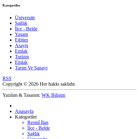
Kategoriler
Üniversite
Sağlık
İlçe - Belde
Yaşam
Eğitim
Asayiş
Emlak
Turizm
Emlak
Tarım Ve Sanayi
RSS
Copyright © 2026 Her hakkı saklıdır.
Yazılım & Tasarım:
WK Bilişim
Anasayfa
Kategoriler
Resmî İlan
İlçe - Belde
Sağlık