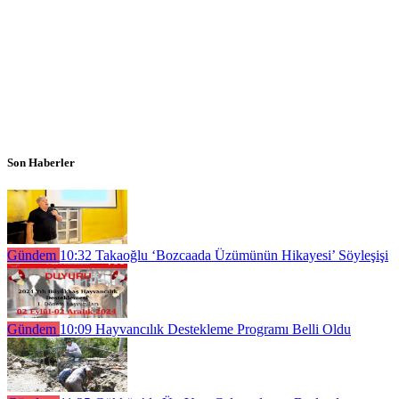
Son Haberler
Gündem
10:32
Takaoğlu ‘Bozcaada Üzümünün Hikayesi’ Söyleşişi
Gündem
10:09
Hayvancılık Destekleme Programı Belli Oldu