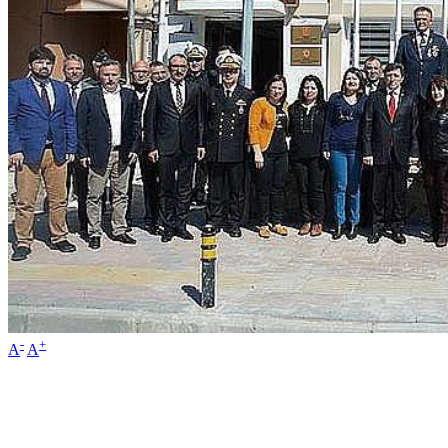
-
+
A
A