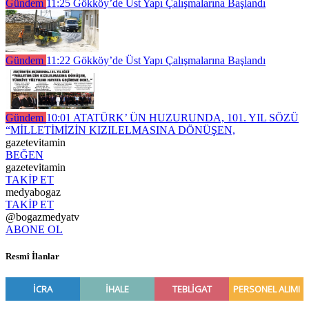
Gündem
11:25
Gökköy’de Üst Yapı Çalışmalarına Başlandı
Gündem
11:22
Gökköy’de Üst Yapı Çalışmalarına Başlandı
Gündem
10:01
ATATÜRK’ ÜN HUZURUNDA, 101. YIL SÖZÜ
“MİLLETİMİZİN KIZILELMASINA DÖNÜŞEN,
gazetevitamin
BEĞEN
gazetevitamin
TAKİP ET
medyabogaz
TAKİP ET
@bogazmedyatv
ABONE OL
Resmî İlanlar