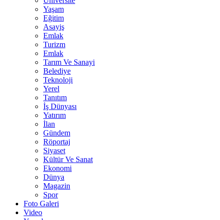
Üniversite
Yaşam
Eğitim
Asayiş
Emlak
Turizm
Emlak
Tarım Ve Sanayi
Belediye
Teknoloji
Yerel
Tanıtım
İş Dünyası
Yatırım
İlan
Gündem
Röportaj
Siyaset
Kültür Ve Sanat
Ekonomi
Dünya
Magazin
Spor
Foto Galeri
Video