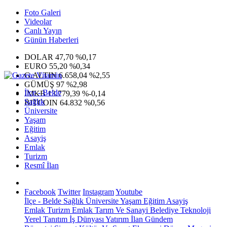
Foto Galeri
Videolar
Canlı Yayın
Günün Haberleri
DOLAR
47,70
%0,17
EURO
55,20
%0,34
G.ALTIN
6.658,04
%2,55
GÜMÜŞ
97
%2,98
İlçe - Belde
IMKB
13.779,39
%-0,14
Sağlık
BITCOIN
64.832
%0,56
Üniversite
Yaşam
Eğitim
Asayiş
Emlak
Turizm
Resmî İlan
Facebook
Twitter
Instagram
Youtube
İlçe - Belde
Sağlık
Üniversite
Yaşam
Eğitim
Asayiş
Emlak
Turizm
Emlak
Tarım Ve Sanayi
Belediye
Teknoloji
Yerel
Tanıtım
İş Dünyası
Yatırım
İlan
Gündem