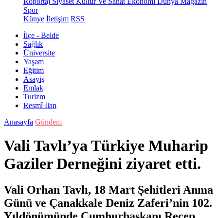
Röportaj
Siyaset
Kültür Ve Sanat
Ekonomi
Dünya
Magazin
Spor
Künye
İletişim
RSS
İlçe - Belde
Sağlık
Üniversite
Yaşam
Eğitim
Asayiş
Emlak
Turizm
Resmî İlan
Anasayfa
Gündem
Vali Tavlı’ya Türkiye Muharip
Gaziler Derneğini ziyaret etti.
Vali Orhan Tavlı, 18 Mart Şehitleri Anma
Günü ve Çanakkale Deniz Zaferi’nin 102.
Yıldönümünde Cumhurbaşkanı Recep