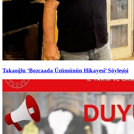
Takaoğlu ‘Bozcaada Üzümünün Hikayesi’ Söyleşişi