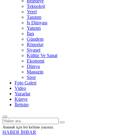
Belediye
Teknoloji
Yerel
Tanıtım
İş Dünyası
Yatırım
İlan
Gündem
Röportaj
Siyaset
Kültür Ve Sanat
Ekonomi
Dünya
Magazin
Spor
Foto Galeri
Video
Yazarlar
Künye
İletişim
Aramak için bir kelime yazınız.
HABER İHBAR