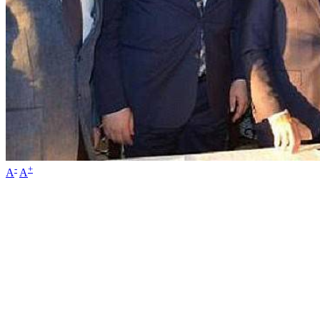
-
+
A
A