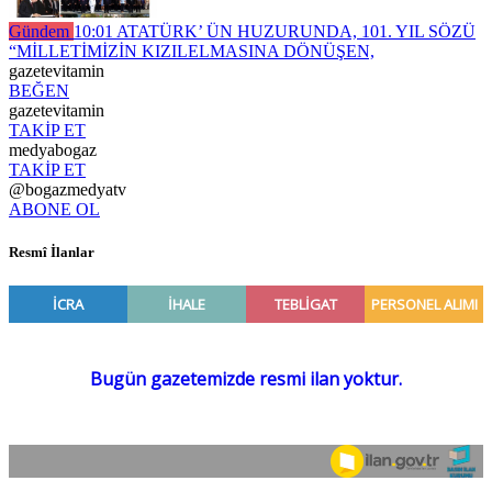
Gündem
10:01
ATATÜRK’ ÜN HUZURUNDA, 101. YIL SÖZÜ
“MİLLETİMİZİN KIZILELMASINA DÖNÜŞEN,
gazetevitamin
BEĞEN
gazetevitamin
TAKİP ET
medyabogaz
TAKİP ET
@bogazmedyatv
ABONE OL
Resmî İlanlar