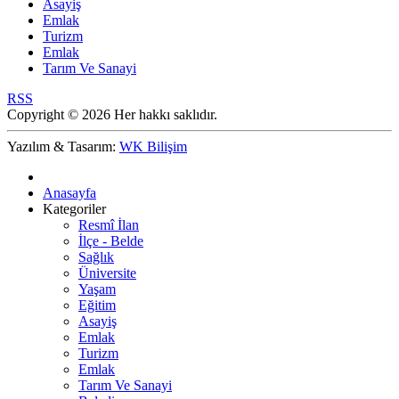
Asayiş
Emlak
Turizm
Emlak
Tarım Ve Sanayi
RSS
Copyright © 2026 Her hakkı saklıdır.
Yazılım & Tasarım:
WK Bilişim
Anasayfa
Kategoriler
Resmî İlan
İlçe - Belde
Sağlık
Üniversite
Yaşam
Eğitim
Asayiş
Emlak
Turizm
Emlak
Tarım Ve Sanayi