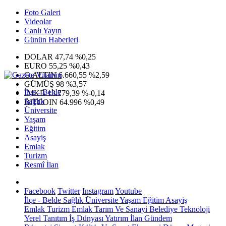
Foto Galeri
Videolar
Canlı Yayın
Günün Haberleri
DOLAR
47,74
%0,25
EURO
55,25
%0,43
G.ALTIN
6.660,55
%2,59
GÜMÜŞ
98
%3,57
İlçe - Belde
IMKB
13.779,39
%-0,14
Sağlık
BITCOIN
64.996
%0,49
Üniversite
Yaşam
Eğitim
Asayiş
Emlak
Turizm
Resmî İlan
Facebook
Twitter
Instagram
Youtube
İlçe - Belde
Sağlık
Üniversite
Yaşam
Eğitim
Asayiş
Emlak
Turizm
Emlak
Tarım Ve Sanayi
Belediye
Teknoloji
Yerel
Tanıtım
İş Dünyası
Yatırım
İlan
Gündem