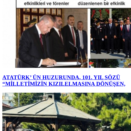
ATATÜRK’ ÜN HUZURUNDA, 101. YIL SÖZÜ
“MİLLETİMİZİN KIZILELMASINA DÖNÜŞEN,