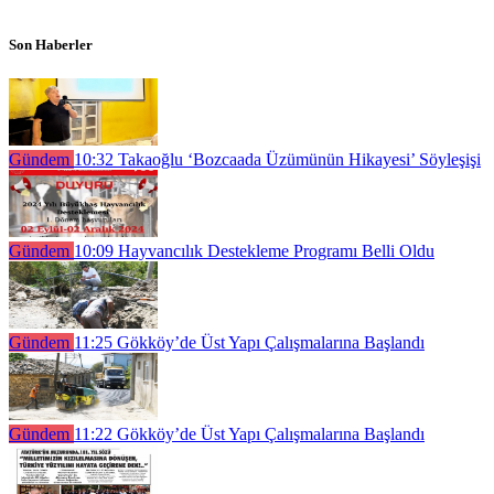
Son Haberler
Gündem
10:32
Takaoğlu ‘Bozcaada Üzümünün Hikayesi’ Söyleşişi
Gündem
10:09
Hayvancılık Destekleme Programı Belli Oldu
Gündem
11:25
Gökköy’de Üst Yapı Çalışmalarına Başlandı
Gündem
11:22
Gökköy’de Üst Yapı Çalışmalarına Başlandı