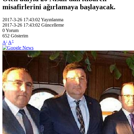
misafirlerini ağırlamaya başlayacak.
2017-3-26 17:43:02
Yayınlanma
2017-3-26 17:43:02
Güncelleme
0
Yorum
652
Gösterim
-
+
A
A