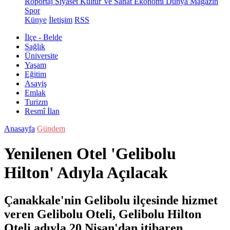
Röportaj
Siyaset
Kültür Ve Sanat
Ekonomi
Dünya
Magazin
Spor
Künye
İletişim
RSS
İlçe - Belde
Sağlık
Üniversite
Yaşam
Eğitim
Asayiş
Emlak
Turizm
Resmî İlan
Anasayfa
Gündem
Yenilenen Otel 'Gelibolu
Hilton' Adıyla Açılacak
Çanakkale'nin Gelibolu ilçesinde hizmet
veren Gelibolu Oteli, Gelibolu Hilton
Oteli adıyla 20 Nisan'dan itibaren