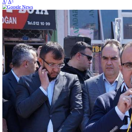
-
+
A
A