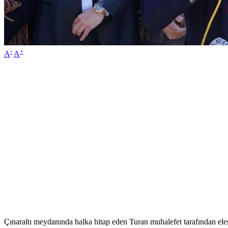
-
+
A
A
Çınaraltı meydanında halka hitap eden Turan muhalefet tarafından eleş