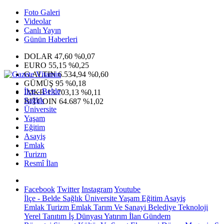
Foto Galeri
Videolar
Canlı Yayın
Günün Haberleri
DOLAR
47,60
%0,07
EURO
55,15
%0,25
G.ALTIN
6.534,94
%0,60
GÜMÜŞ
95
%0,18
İlçe - Belde
IMKB
13.703,13
%0,11
Sağlık
BITCOIN
64.687
%1,02
Üniversite
Yaşam
Eğitim
Asayiş
Emlak
Turizm
Resmî İlan
Facebook
Twitter
Instagram
Youtube
İlçe - Belde
Sağlık
Üniversite
Yaşam
Eğitim
Asayiş
Emlak
Turizm
Emlak
Tarım Ve Sanayi
Belediye
Teknoloji
Yerel
Tanıtım
İş Dünyası
Yatırım
İlan
Gündem