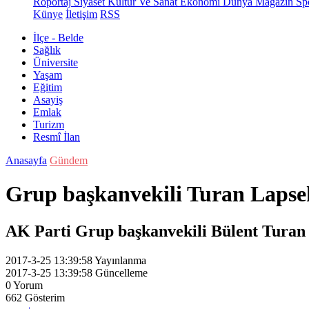
Röportaj
Siyaset
Kültür Ve Sanat
Ekonomi
Dünya
Magazin
Sp
Künye
İletişim
RSS
İlçe - Belde
Sağlık
Üniversite
Yaşam
Eğitim
Asayiş
Emlak
Turizm
Resmî İlan
Anasayfa
Gündem
Grup başkanvekili Turan Lapseki
AK Parti Grup başkanvekili Bülent Turan Ç
2017-3-25 13:39:58
Yayınlanma
2017-3-25 13:39:58
Güncelleme
0
Yorum
662
Gösterim