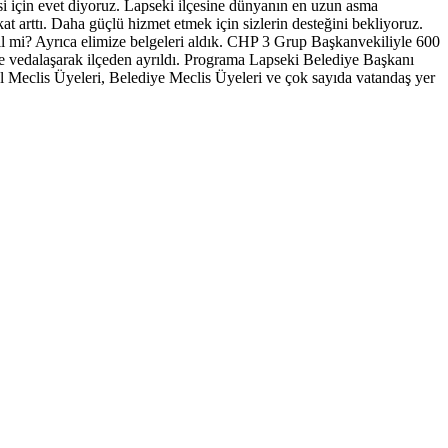
i için evet diyoruz. Lapseki ilçesine dünyanın en uzun asma
t arttı. Daha güçlü hizmet etmek için sizlerin desteğini bekliyoruz.
il mi? Ayrıca elimize belgeleri aldık. CHP 3 Grup Başkanvekiliyle 600
yle vedalaşarak ilçeden ayrıldı. Programa Lapseki Belediye Başkanı
 Meclis Üyeleri, Belediye Meclis Üyeleri ve çok sayıda vatandaş yer