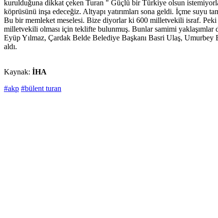
kurulduğuna dikkat çeken Turan " Güçlü bir Türkiye olsun istemiyorla
köprüsünü inşa edeceğiz. Altyapı yatırımları sona geldi. İçme suyu tam
Bu bir memleket meselesi. Bize diyorlar ki 600 milletvekili israf. P
milletvekili olması için teklifte bulunmuş. Bunlar samimi yaklaşımlar
Eyüp Yılmaz, Çardak Belde Belediye Başkanı Basri Ulaş, Umurbey Bel
aldı.
Kaynak:
İHA
#akp
#bülent turan