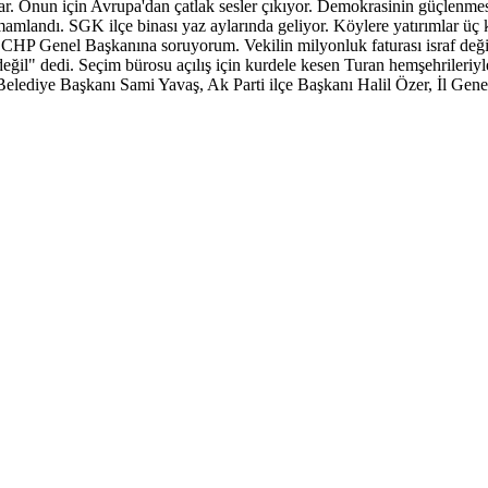
r. Onun için Avrupa'dan çatlak sesler çıkıyor. Demokrasinin güçlenmes
amlandı. SGK ilçe binası yaz aylarında geliyor. Köylere yatırımlar üç ka
eki CHP Genel Başkanına soruyorum. Vekilin milyonluk faturası israf değ
 değil" dedi. Seçim bürosu açılış için kurdele kesen Turan hemşehrileri
ediye Başkanı Sami Yavaş, Ak Parti ilçe Başkanı Halil Özer, İl Genel