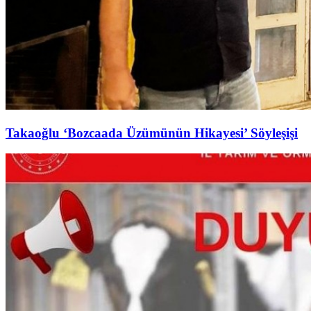
Takaoğlu ‘Bozcaada Üzümünün Hikayesi’ Söyleşişi