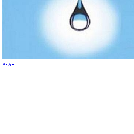
-
+
A
A