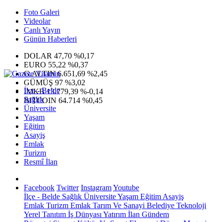
Foto Galeri
Videolar
Canlı Yayın
Günün Haberleri
DOLAR
47,70
%0,17
EURO
55,22
%0,37
G.ALTIN
6.651,69
%2,45
GÜMÜŞ
97
%3,02
İlçe - Belde
IMKB
13.779,39
%-0,14
Sağlık
BITCOIN
64.714
%0,45
Üniversite
Yaşam
Eğitim
Asayiş
Emlak
Turizm
Resmî İlan
Facebook
Twitter
Instagram
Youtube
İlçe - Belde
Sağlık
Üniversite
Yaşam
Eğitim
Asayiş
Emlak
Turizm
Emlak
Tarım Ve Sanayi
Belediye
Teknoloji
Yerel
Tanıtım
İş Dünyası
Yatırım
İlan
Gündem