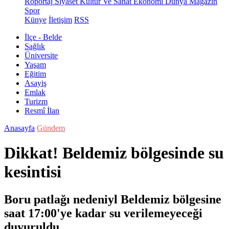
Röportaj
Siyaset
Kültür Ve Sanat
Ekonomi
Dünya
Magazin
Spor
Künye
İletişim
RSS
İlçe - Belde
Sağlık
Üniversite
Yaşam
Eğitim
Asayiş
Emlak
Turizm
Resmî İlan
Anasayfa
Gündem
Dikkat! Beldemiz bölgesinde su
kesintisi
Boru patlağı nedeniyl Beldemiz bölgesine
saat 17:00'ye kadar su verilemeyeceği
duyuruldu.