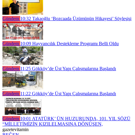
Gündem
10:32
Takaoğlu ‘Bozcaada Üzümünün Hikayesi’ Söyleşişi
Gündem
10:09
Hayvancılık Destekleme Programı Belli Oldu
Gündem
11:25
Gökköy’de Üst Yapı Çalışmalarına Başlandı
Gündem
11:22
Gökköy’de Üst Yapı Çalışmalarına Başlandı
Gündem
10:01
ATATÜRK’ ÜN HUZURUNDA, 101. YIL SÖZÜ
“MİLLETİMİZİN KIZILELMASINA DÖNÜŞEN,
gazetevitamin
BEĞEN