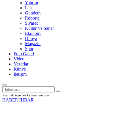
Yatırım
İlan
Gündem
Röportaj
Siyaset
Kültür Ve Sanat
Ekonomi
Dünya
Magazin
Spor
Foto Galeri
Video
Yazarlar
Künye
İletişim
Aramak için bir kelime yazınız.
HABER İHBAR