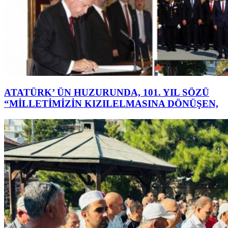
ATATÜRK’ ÜN HUZURUNDA, 101. YIL SÖZÜ
“MİLLETİMİZİN KIZILELMASINA DÖNÜŞEN,