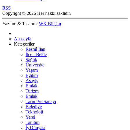
RSS
Copyright © 2026 Her hakkı saklıdır.
Yazılım & Tasarım:
WK Bilişim
Anasayfa
Kategoriler
Resmî İlan
İlçe - Belde
Sağlık
Üniversite
Yaşam
Eğitim
Asayiş
Emlak
Turizm
Emlak
Tarım Ve Sanayi
Belediye
Teknoloji
Yerel
Tanıtım
İş Dünyası