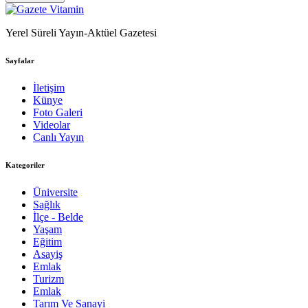
Yerel Süreli Yayın-Aktüel Gazetesi
Sayfalar
İletişim
Künye
Foto Galeri
Videolar
Canlı Yayın
Kategoriler
Üniversite
Sağlık
İlçe - Belde
Yaşam
Eğitim
Asayiş
Emlak
Turizm
Emlak
Tarım Ve Sanayi