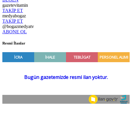
gazetevitamin
TAKİP ET
medyabogaz
TAKİP ET
@bogazmedyatv
ABONE OL
Resmî İlanlar