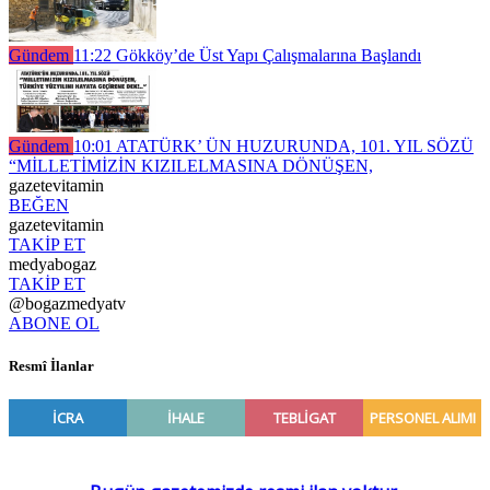
Gündem
11:22
Gökköy’de Üst Yapı Çalışmalarına Başlandı
Gündem
10:01
ATATÜRK’ ÜN HUZURUNDA, 101. YIL SÖZÜ
“MİLLETİMİZİN KIZILELMASINA DÖNÜŞEN,
gazetevitamin
BEĞEN
gazetevitamin
TAKİP ET
medyabogaz
TAKİP ET
@bogazmedyatv
ABONE OL
Resmî İlanlar