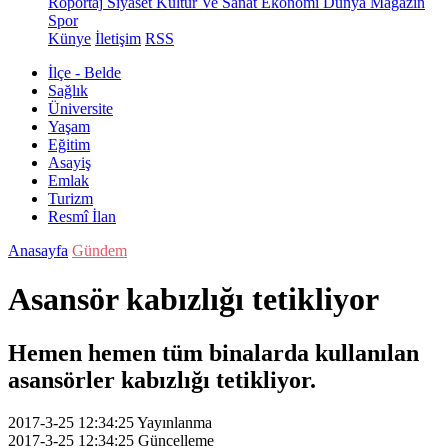
Röportaj
Siyaset
Kültür Ve Sanat
Ekonomi
Dünya
Magazin
Spor
Künye
İletişim
RSS
İlçe - Belde
Sağlık
Üniversite
Yaşam
Eğitim
Asayiş
Emlak
Turizm
Resmî İlan
Anasayfa
Gündem
Asansör kabızlığı tetikliyor
Hemen hemen tüm binalarda kullanılan
asansörler kabızlığı tetikliyor.
2017-3-25 12:34:25
Yayınlanma
2017-3-25 12:34:25
Güncelleme