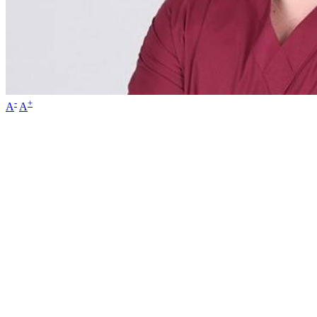
-
+
A
A