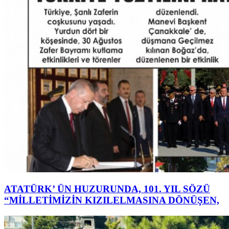
ATATÜRK’ ÜN HUZURUNDA, 101. YIL SÖZÜ
“MİLLETİMİZİN KIZILELMASINA DÖNÜŞEN,