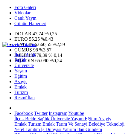
Foto Galeri
Videolar
Canlı Yayın
Günün Haberleri
DOLAR
47,74
%0,25
EURO
55,25
%0,43
G.ALTIN
6.660,55
%2,59
GÜMÜŞ
98
%3,57
İlçe - Belde
IMKB
13.779,39
%-0,14
Sağlık
BITCOIN
65.090
%0,24
Üniversite
Yaşam
Eğitim
Asayiş
Emlak
Turizm
Resmî İlan
Facebook
Twitter
Instagram
Youtube
İlçe - Belde
Sağlık
Üniversite
Yaşam
Eğitim
Asayiş
Emlak
Turizm
Emlak
Tarım Ve Sanayi
Belediye
Teknoloji
Yerel
Tanıtım
İş Dünyası
Yatırım
İlan
Gündem