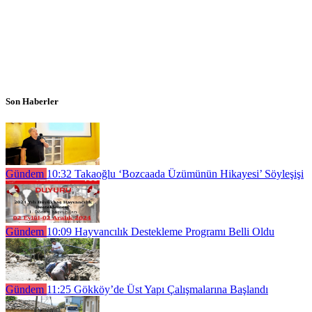
Son Haberler
Gündem
10:32
Takaoğlu ‘Bozcaada Üzümünün Hikayesi’ Söyleşişi
Gündem
10:09
Hayvancılık Destekleme Programı Belli Oldu
Gündem
11:25
Gökköy’de Üst Yapı Çalışmalarına Başlandı